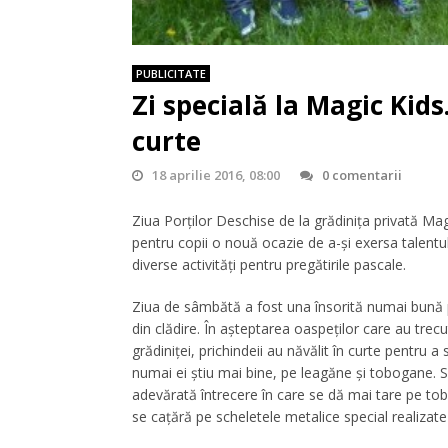
PUBLICITATE
Zi specială la Magic Kids
curte
18 aprilie 2016, 08:00
0 comentarii
Ziua Porților Deschise de la grădinița privată Ma
pentru copii o nouă ocazie de a-și exersa talentul 
diverse activități pentru pregătirile pascale.
Ziua de sâmbătă a fost una însorită numai bună
din clădire. În așteptarea oaspeților care au trecu
grădiniței, prichindeii au năvălit în curte pentru 
numai ei știu mai bine, pe leagăne și tobogane. S
adevărată întrecere în care se dă mai tare pe to
se cațără pe scheletele metalice special realizate