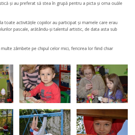
istică și au preferat să stea în grupă pentru a picta și orna ouăle
 la toate activitățile copiilor au participat și mamele care erau
lurilor pascale, arătându-și talentul artistic, de data asta sub
ulte zâmbete pe chipul celor mici, fericirea lor fiind chiar