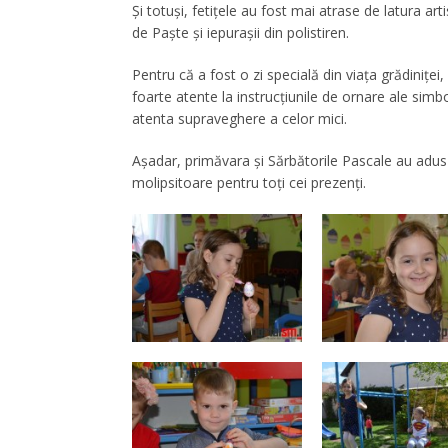
Și totuși, fetițele au fost mai atrase de latura art
de Paște și iepurașii din polistiren.
Pentru că a fost o zi specială din viața grădiniței,
foarte atente la instrucțiunile de ornare ale simbo
atenta supraveghere a celor mici.
Așadar, primăvara și Sărbătorile Pascale au adus m
molipsitoare pentru toți cei prezenți.