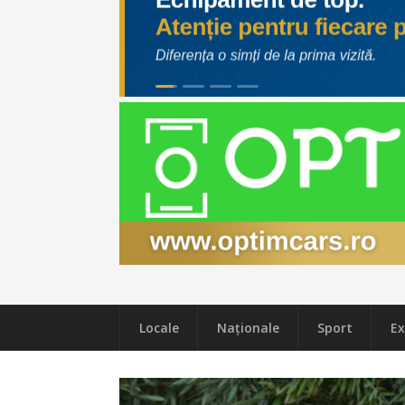
Locale
Naţionale
Sport
Ex