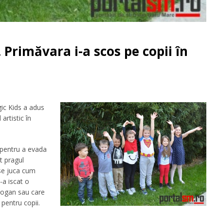
. Primăvara i-a scos pe copii în
gic Kids a adus
artistic în
 pentru a evada
t pragul
a se juca cum
-a iscat o
bogan sau care
 pentru copii.