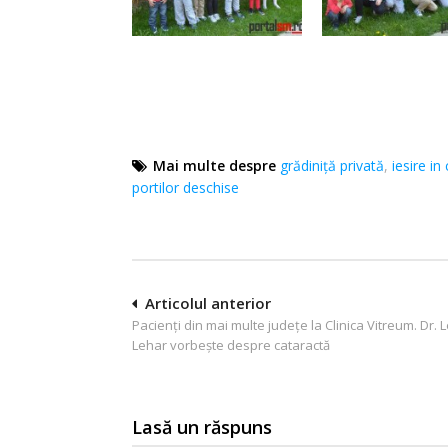
Mai multe despre
grădiniță privată
,
iesire in
portilor deschise
Navigare
Articolul anterior
Pacienți din mai multe județe la Clinica Vitreum. Dr. 
în
Lehar vorbește despre cataractă
articole
Lasă un răspuns