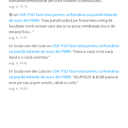
României!!(Intenționat am scris numele cu minuscule)…
”
aug. 6, 15:19
🤪
on
USR: PSD face totul pentru ca România să piardă miliarde
de euro din PNRR
: “
Sau parafrazând pe fostul meu coleg de
facultate nord-corean care știa și nu prea românește (nu e de
mirare) ‘bou…
”
aug. 6, 15:07
Ur Szula von der Lula
on
USR: PSD face totul pentru ca România
să piardă miliarde de euro din PNRR
: “
Vaca e vacă, e tot vacă
dacă e o vacă userista.
”
aug. 6, 14:42
Ur Szula von der Lula
on
USR: PSD face totul pentru ca România
să piardă miliarde de euro din PNRR
: “
ALUPIGUS & IEUM pana iți
iese pe nas și prin urechi, rahat cu ochi.
”
aug. 6, 14:39