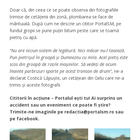
Doar că, din ceea ce se poate observa din fotografiile
trimise de cetățenii din zonă, plombarea se face de
mântuială. După cum ne descrie un cititor PortalSM, pe
fundul gropii se pune puțin bitum peste care se toarnă
pietriș cu apă.
”Nu are niciun sistem de legătură. Nici măcar nu-l tasează.
Pun pietrișul în groapă și Dumnezeu cu mila. Acel pietiș este
scos din groapă de roțile mașinilor. Să vedeți de acum
înainte parbrizuri sparte pe acest tronson de drum”
, ne-a
declarat Costică Lăpuște, un cetățean din Gelu care ne-a
trimis și aceste fotografii.
Cititorii în acțiune – Portalul eşti tu! Ai surprins un
accident sau un eveniment ce poate fi ştire?
Trimite-ne imaginile pe
redactia@portalsm.ro
sau
pe facebook.