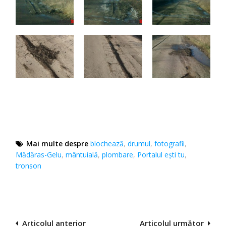
Mai multe despre
blochează
,
drumul
,
fotografii
,
Mădăras-Gelu
,
mântuială
,
plombare
,
Portalul eşti tu
,
tronson
Navigare
Articolul anterior
Articolul următor