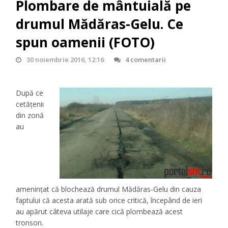
Plombare de mântuială pe
drumul Mădăras-Gelu. Ce
spun oamenii (FOTO)
30 noiembrie 2016, 12:16
4 comentarii
După ce
cetățenii
din zonă
au
amenințat că blochează drumul Mădăras-Gelu din cauza
faptului că acesta arată sub orice critică, începând de ieri
au apărut câteva utilaje care cică plombează acest
tronson.