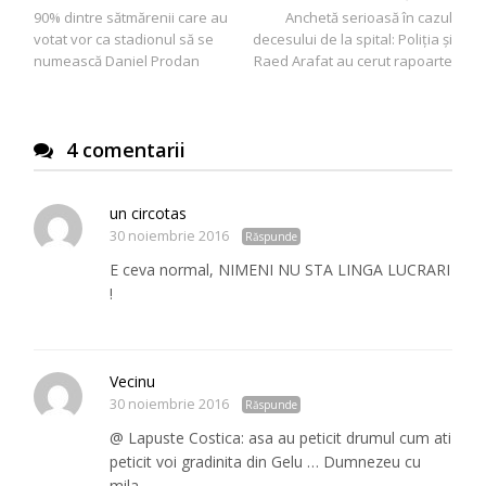
90% dintre sătmărenii care au
Anchetă serioasă în cazul
în
votat vor ca stadionul să se
decesului de la spital: Poliţia şi
articole
numească Daniel Prodan
Raed Arafat au cerut rapoarte
4 comentarii
un circotas
30 noiembrie 2016
Răspunde
E ceva normal, NIMENI NU STA LINGA LUCRARI
!
Vecinu
30 noiembrie 2016
Răspunde
@ Lapuste Costica: asa au peticit drumul cum ati
peticit voi gradinita din Gelu … Dumnezeu cu
mila