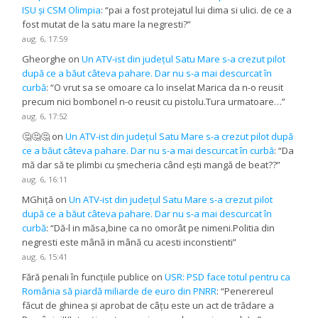
ISU și CSM Olimpia
: “
pai a fost protejatul lui dima si ulici. de ce a
fost mutat de la satu mare la negresti?
”
aug. 6, 17:59
Gheorghe
on
Un ATV-ist din județul Satu Mare s-a crezut pilot
după ce a băut câteva pahare. Dar nu s-a mai descurcat în
curbă
: “
O vrut sa se omoare ca lo inselat Marica da n-o reusit
precum nici bombonel n-o reusit cu pistolu.Tura urmatoare…
”
aug. 6, 17:52
🤔🤔🤔
on
Un ATV-ist din județul Satu Mare s-a crezut pilot după
ce a băut câteva pahare. Dar nu s-a mai descurcat în curbă
: “
Da
mă dar să te plimbi cu șmecheria când ești mangă de beat??
”
aug. 6, 16:11
MGhiță
on
Un ATV-ist din județul Satu Mare s-a crezut pilot
după ce a băut câteva pahare. Dar nu s-a mai descurcat în
curbă
: “
Dă-l in măsa,bine ca no omorât pe nimeni.Politia din
negresti este mână in mână cu acesti inconstienti
”
aug. 6, 15:41
Fără penali în funcțiile publice
on
USR: PSD face totul pentru ca
România să piardă miliarde de euro din PNRR
: “
Penerereul
făcut de ghinea și aprobat de câțu este un act de trădare a