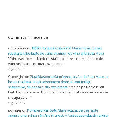
Comentarii recente
comentator
on
FOTO. Furtună violentă în Maramureș: copaci
rupți și tarabe luate de vânt. Vremea rea vine și la Satu Mare
:
“
Fain oraș, ce mai! Nimic nu stă în picioare la prima adiere de
vânt pică. Ca să nu mai povestim…
”
aug. 6, 18:58
Gheorghe
on
Ziua Diasporei Sătmărene, astăzi, la Satu Mare: a
început cel mai amplu eveniment dedicat comunității
sătmărene, de acasă și din străinătate
: “
Ma da pe unele le-ati
luat drept de acasa din dormitor si no apucat sa se imbrace sa-
si traga cate…
”
aug. 6, 17:59
pompier
on
Pompierul din Satu Mare acuzat de trei fapte
asupra unui minor rămâne în arest. A fost suspendat din cadrul