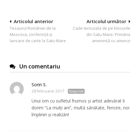
Navigare
Articolul anterior
Articolul următor
Tezaurul României de la
Cade tencuiala de pe blocurile
în
Moscova, conferință și
din Satu Mare. Primăria
articole
lansare de carte la Satu Mare
amenință cu amenzi
Un comentariu
Sorin S.
28 februarie 2017
Răspunde
Unui om cu sufletul frumos și artist adevărat îi
dorim “La mulți ani”, multă sănătate, fericire, noi
împliniri și realizări!