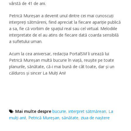
vârstă de 41 de ani.
Petrică Mureșan a devenit unul dintre cei mai cunoscuți
interpreți sătmăreni, fiind apreciat la fiecare apariție publică
a sa, fie că vorbim de spațiul real sau cel virtual. Melodiile
interpretate de el au atins de fiecare dată coarda sensibilă
a sufletului uman.
Acum la cea aniversar, redacția PortalSM îi urează lui
Petrică Mureșan multă bucurie în viață, reușite pe toate
planurile, sănătate, că-i mai bună de cât toate, dar și un
călduros și sincer La Mulți Ani!
Mai multe despre
bucurie
,
interpret sătmărean
,
La
mulţi ani!
,
Petrică Mureșan
,
sănătate
,
ziua de naștere