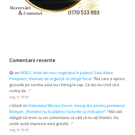
Comentarii recente
😱
on
VIDEO. Arde din nou vegetația în județul Satu Mare.
Pompierii, chemați de urgență să stingă focul
: “
Ăla care a aprins
gozurile pe seceta asta nu-i întreg la cap. Că aici nu cred că e
vorba de…
”
aug. 8, 19:43
c-block
on
Deputatul Mircea Govor, mesaj dur pentru premierul
Bolojan: „Românii nu își plătesc facturile cu indicatori”
: “
Mă văd
obligat să revin cu un comentariu că văd că nu ați înțeles. De
unde aveți impresia asta greșită…
”
aug. 8, 18:09