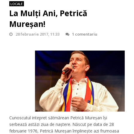
LOCALE
La Mulți Ani, Petrică
Mureșan!
28 februarie 2017, 11:33
1 comentariu
Cunoscutul intepret sătmărean Petrică Mureșan își
serbează astăzi ziua de naștere. Născut pe data de 28
februarie 1976, Petrică Mureșan împlinește azi frumoasa