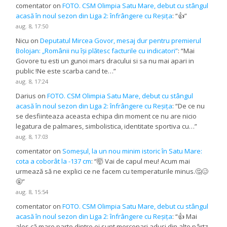
comentator
on
FOTO. CSM Olimpia Satu Mare, debut cu stângul
acasă în noul sezon din Liga 2: înfrângere cu Reșița
: “
👍
”
aug. 8, 17:50
Nicu
on
Deputatul Mircea Govor, mesaj dur pentru premierul
Bolojan: „Românii nu își plătesc facturile cu indicatori”
: “
Mai
Govore tu esti un gunoi mars dracului si sa nu mai apari in
public !Ne este scarba cand te…
”
aug. 8, 17:24
Darius
on
FOTO. CSM Olimpia Satu Mare, debut cu stângul
acasă în noul sezon din Liga 2: înfrângere cu Reșița
: “
De ce nu
se desfiinteaza aceasta echipa din moment ce nu are nicio
legatura de palmares, simbolistica, identitate sportiva cu…
”
aug. 8, 17:03
comentator
on
Someșul, la un nou minim istoric în Satu Mare:
cota a coborât la -137 cm
: “
🤯 Vai de capul meu! Acum mai
urmează să ne explici ce ne facem cu temperaturile minus.🤔🥴
🤬
”
aug. 8, 15:54
comentator
on
FOTO. CSM Olimpia Satu Mare, debut cu stângul
acasă în noul sezon din Liga 2: înfrângere cu Reșița
: “
👍 Mai
ales că mare parte dintre ei sunt mercenari aduși din alte pârtz.