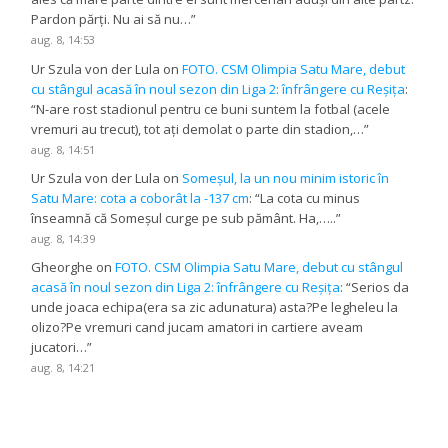
Pardon părți. Nu ai să nu…
”
aug. 8, 14:53
Ur Szula von der Lula
on
FOTO. CSM Olimpia Satu Mare, debut
cu stângul acasă în noul sezon din Liga 2: înfrângere cu Reșița
:
“
N-are rost stadionul pentru ce buni suntem la fotbal (acele
vremuri au trecut), tot ați demolat o parte din stadion,…
”
aug. 8, 14:51
Ur Szula von der Lula
on
Someșul, la un nou minim istoric în
Satu Mare: cota a coborât la -137 cm
: “
La cota cu minus
înseamnă că Someșul curge pe sub pământ. Ha,…..
”
aug. 8, 14:39
Gheorghe
on
FOTO. CSM Olimpia Satu Mare, debut cu stângul
acasă în noul sezon din Liga 2: înfrângere cu Reșița
: “
Serios da
unde joaca echipa(era sa zic adunatura) asta?Pe legheleu la
olizo?Pe vremuri cand jucam amatori in cartiere aveam
jucatori…
”
aug. 8, 14:21