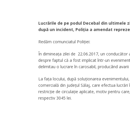
Lucrările de pe podul Decebal din ultimele zi
după un incident, Poliţia a amendat reprezen
Redăm comunciatul Poliţiei:
În dimineaţa zilei de 22.06.2017, un conducător a
despre faptul că a fost implicat într-un eveniment
delimitau o lucrare în carosabil, producând avarii 
La faţa locului, după soluţionarea evenimentului, 
comercială din judeţul Sălaj, care efectua lucrări î
restricție de circulaţie aplicate, motiv pentru c
respectiv 3045 lei.