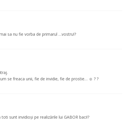
umai sa nu fie vorba de primarul …vostru!?
traj.
 se freaca unii, fie de invidie, fie de prostie… ☺️ ? ?
toti sunt invidioși pe realizările lui GABOR baci!?