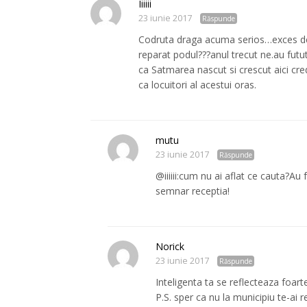
Iiiiii
23 iunie 2017
Răspunde
Codruta draga acuma serios…exces de z
reparat podul???anul trecut ne.au futu
ca Satmarea nascut si crescut aici cred 
ca locuitori al acestui oras.
mutu
23 iunie 2017
Răspunde
@iiiiii:cum nu ai aflat ce cauta?Au
semnar receptia!
Norick
23 iunie 2017
Răspunde
Inteligenta ta se reflecteaza foart
P.S. sper ca nu la municipiu te-ai r