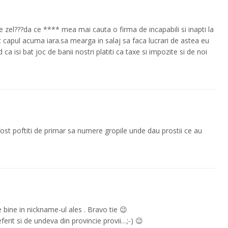
el???da ce **** mea mai cauta o firma de incapabili si inapti la
t capul acuma iara.sa mearga in salaj sa faca lucrari de astea eu
ca isi bat joc de banii nostri platiti ca taxe si impozite si de noi
 fost poftiti de primar sa numere gropile unde dau prostii ce au
e bine in nickname-ul ales . Bravo tie 😉
eferit si de undeva din provincie provii…;-) 😉