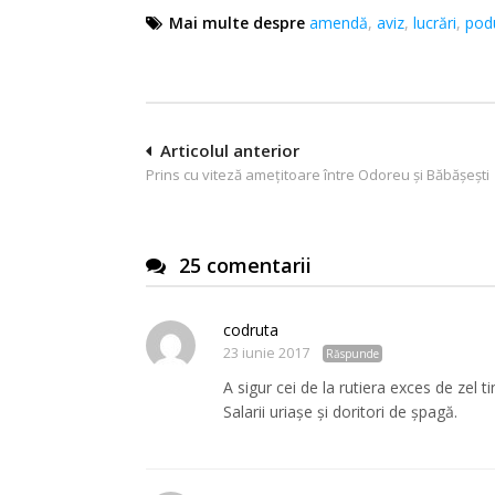
Mai multe despre
amendă
,
aviz
,
lucrări
,
pod
Navigare
Articolul anterior
Prins cu viteză ameţitoare între Odoreu şi Băbăşeşti
în
articole
25 comentarii
codruta
23 iunie 2017
Răspunde
A sigur cei de la rutiera exces de zel 
Salarii uriașe și doritori de șpagă.