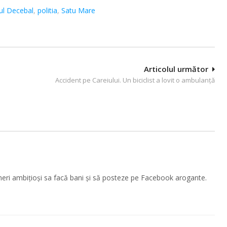
ul Decebal
,
politia
,
Satu Mare
Articolul următor
Accident pe Careiului. Un biciclist a lovit o ambulanţă
tineri ambițioși sa facă bani și să posteze pe Facebook arogante.