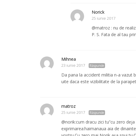
Norick
25 iunie 2017
@matroz : nu de realiza
P. S. Fata de al tau pri
Mihnea
23 iunie 2017
Răspunde
Da pana la accident militia n-a vazut 
uite daca este vizibilitate de la parap
matroz
25 iunie 2017
Răspunde
@norik:cum dracu zici tu”cu zero deja 
exprimarea:haimanaua aia de dinainte 
vostru.Cu zero mai Norik,așa spui tu.