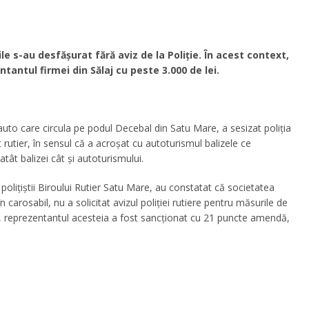
le s-au desfăşurat fără aviz de la Poliţie. În acest context,
tantul firmei din Sălaj cu peste 3.000 de lei.
uto care circula pe podul Decebal din Satu Mare, a sesizat poliţia
 rutier, în sensul că a acroşat cu autoturismul balizele ce
atât balizei cât şi autoturismului.
poliţiştii Biroului Rutier Satu Mare, au constatat că societatea
n carosabil, nu a solicitat avizul poliției rutiere pentru măsurile de
are, reprezentantul acesteia a fost sancţionat cu 21 puncte amendă,