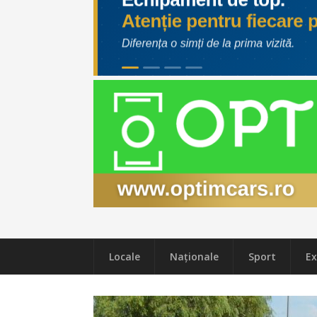
Locale
Naţionale
Sport
Ex