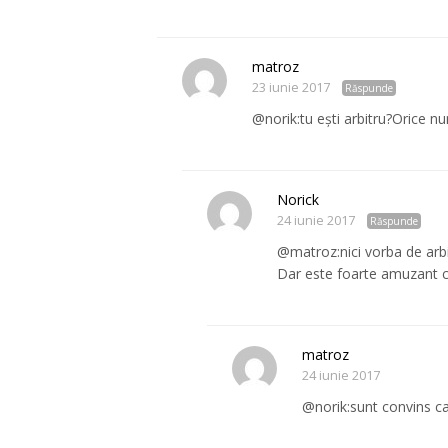
matroz
23 iunie 2017
Răspunde
@norik:tu ești arbitru?Orice n
Norick
24 iunie 2017
Răspunde
@matroz:nici vorba de arbi
Dar este foarte amuzant cum
matroz
24 iunie 2017
@norik:sunt convins ca 