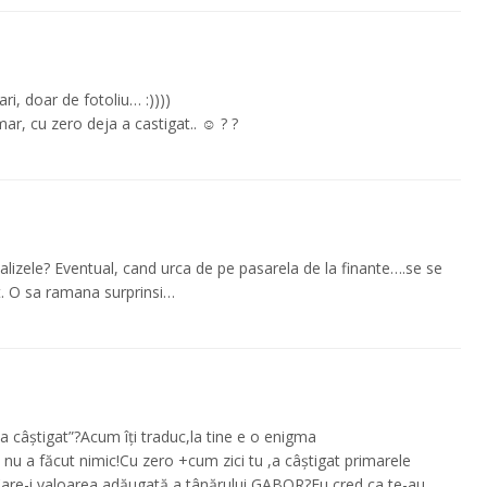
ri, doar de fotoliu… :))))
mar, cu zero deja a castigat.. ☺️ ? ?
balizele? Eventual, cand urca de pe pasarela de la finante….se se
et. O sa ramana surprinsi…
a câștigat”?Acum îți traduc,la tine e o enigma
nu a făcut nimic!Cu zero +cum zici tu ,a câștigat primarele
Care-i valoarea adăugată a tânărului GABOR?Eu cred ca te-au