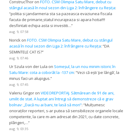
ConstrucThor
on
FOTO. CSM Olimpia Satu Mare, debut cu
stângul acasă în noul sezon din Liga 2: înfrângere cu Reșița
:
“
politia si jandarmeria sta sa pazeasca evaziunea fiscala
facuta de primarie,statul incurajeaza si apara hotia!!!!
desfiintati echipa asta si investiti…
”
aug. 9, 07:58
Norick
on
FOTO. CSM Olimpia Satu Mare, debut cu stângul
acasă în noul sezon din Liga 2: înfrângere cu Reșița
: “
DA
SEMINTELE CAT IS?
”
aug. 9, 07:46
Ur Szula von der Lula
on
Someșul, la un nou minim istoric în
Satu Mare: cota a coborât la -137 cm
: “
Vezi că ești ‘pe lângă’, la
minus faci un alupigus.
”
aug. 9, 07:45
Valeriu Grigor
on
VIDEOREPORTAJ. Sătmărean de 91 de ani,
umilit de stat. A luptat ani întregi să demonstreze că e grav
bolnav: „Dacă nu ai bani, te lasă să mori”
: “
Mulțumesc
onoraților reporteri, s-ar putea să sensibilizeze organele locale
competente, la care m-am adresat din 2021, cu date concrete,
plângeri,…
”
aug. 9, 03:35