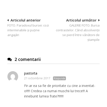
Navigare
Articolul anterior
Articolul următor
FOTO. Paradoxul bursei: cozi
GALERIE FOTO. Bursa
în
interminabile și puține
contrastelor. Când absolvenții
articole
angajări
se pierd între vânătorii de
ștampile
2 comentarii
pastorta
21 octombrie 2017
Răspunde
Fir-ar ea sa fie de prioritate cu cine a inventat-
o!!!!! Credea ca numai muschii lui trece!!! A
innebunit lumea frate?!!!!!!!