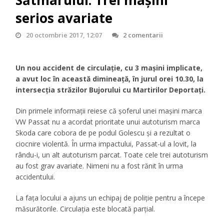
Sătmarului. Trei mașini
serios avariate
20 octombrie 2017, 12:07
2 comentarii
Un nou accident de circulație, cu 3 mașini implicate,
a avut loc în această dimineață, în jurul orei 10.30, la
intersecția străzilor Bujorului cu Martirilor Deportați.
Din primele informații reiese că șoferul unei mașini marca
VW Passat nu a acordat prioritate unui autoturism marca
Skoda care cobora de pe podul Golescu și a rezultat o
ciocnire violentă. În urma impactului, Passat-ul a lovit, la
rându-i, un alt autoturism parcat. Toate cele trei autoturism
au fost grav avariate. Nimeni nu a fost rănit în urma
accidentului.
La fața locului a ajuns un echipaj de poliție pentru a începe
măsurătorile. Circulația este blocată parțial.