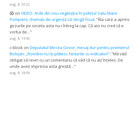
aug. 8, 20:22
😱
on
VIDEO. Arde din nou vegetația în județul Satu Mare.
Pompierii, chemați de urgență să stingă focul
: “
Ăla care a aprins
gozurile pe seceta asta nu-i întreg la cap. Că aici nu cred că e
vorba de…
”
aug. 8, 19:43
c-block
on
Deputatul Mircea Govor, mesaj dur pentru premierul
Bolojan: „Românii nu își plătesc facturile cu indicatori”
: “
Mă văd
obligat să revin cu un comentariu că văd că nu ați înțeles. De
unde aveți impresia asta greșită…
”
aug. 8, 18:09