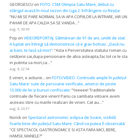
GEORGESCU
on
FOTO. CSM Olimpia Satu Mare, debut cu
stângul acasă în noul sezon din Liga 2: înfrângere cu Reșița
:
“
NU MI SE PARE NORMAL SA IA APA COPIILOR LA INTRARE, IAR UN
PAHAR DE APA CALDA SA SE VANDA…
”
aug. 9, 00:09
Pop
on
VIDEOREPORTAJ. Sătmărean de 91 de ani, umilit de stat.
A luptat ani întregi să demonstreze că e grav bolnav: „Dacă nu
ai bani, te lasă să mori”
: “
Asta ii Perversitatea statului roman cu
cetățenii sai,dupa pensionare de abia asteapta,fac tot ce le sta
in putinta sa mori,ca…
”
aug. 8, 22:54
E vineri, e actiune...
on
FOTO/VIDEO. Controale ample în județul
Satu Mare: sute de persoane verificate, amenzi de peste
13.000 de lei și bunuri confiscate
: “
Yeeeee! Traditionalele
controale de fiecare vineri! Pariu ca sambata viitoare avem
aceeasi stire cu marile realizari de vineri. Cat au…
”
aug. 8, 20:37
Norick
on
Spectacol astronomic: eclipsa de Soare, vizibilă
foarte bine din județul Satu Mare. Când va putea fi observată
:
“
CE SPECTACOL GASTRONOMIC E SI ASTA FARA MICI, BERE,
HAMSII, MANELE?
”