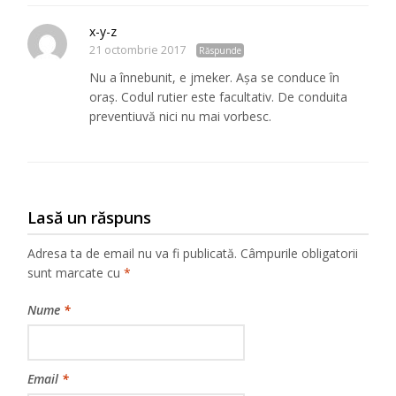
x-y-z
21 octombrie 2017
Răspunde
Nu a înnebunit, e jmeker. Așa se conduce în
oraș. Codul rutier este facultativ. De conduita
preventiuvă nici nu mai vorbesc.
Lasă un răspuns
Adresa ta de email nu va fi publicată.
Câmpurile obligatorii
sunt marcate cu
*
Nume
*
Email
*