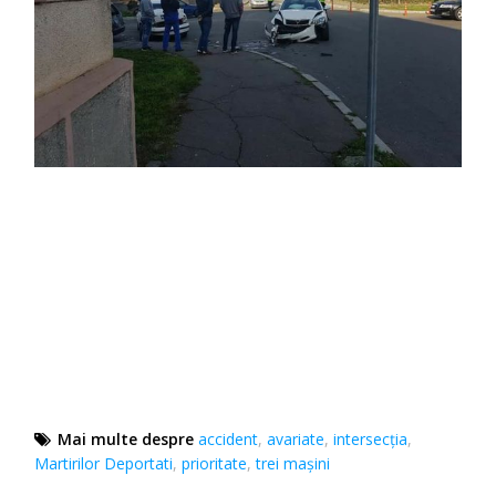
Mai multe despre
accident
,
avariate
,
intersecția
,
Martirilor Deportati
,
prioritate
,
trei mașini