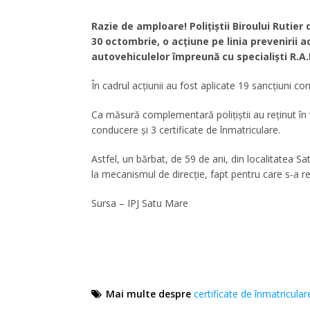
Razie de amploare! Polițiștii Biroului Rutier 
30 octombrie, o acțiune pe linia prevenirii 
autovehiculelor împreună cu specialiști R.A.
În cadrul acțiunii au fost aplicate 19 sancțiuni co
Ca măsură complementară poliţiştii au reţinut în
conducere și 3 certificate de înmatriculare.
Astfel, un bărbat, de 59 de ani, din localitatea 
la mecanismul de direcție, fapt pentru care s-a r
Sursa – IPJ Satu Mare
Mai multe despre
certificate de înmatricular