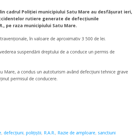
din cadrul Poliției municipiului Satu Mare au desfășurat ieri,
accidentelor rutiere generate de defecțiunile
R., pe raza municipiului Satu Mare.
ntravenționale, în valoare de aproximativ 3 500 de lei.
 vederea suspendării dreptului de a conduce un permis de
Satu Mare, a condus un autoturism având defecțiuni tehnice grave
eținut permisul de conducere.
e
,
defecțiuni
,
polițiștii
,
R.A.R.
,
Razie de amploare
,
sanctiuni