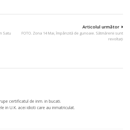
Articolul următor
an Satu
FOTO. Zona 14 Mai, împânzită de gunoaie. Sătmărenii sunt
revoltați
upe certificatul de inm. in bucati.
in U.K. acei idioti care au inmatriculat.