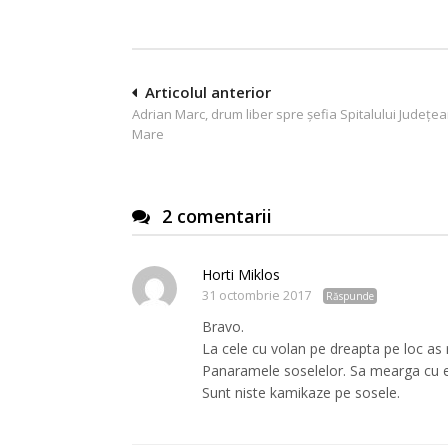
Navigare
Articolul anterior
Adrian Marc, drum liber spre șefia Spitalului Județe
în
Mare
articole
2 comentarii
Horti Miklos
31 octombrie 2017
Răspunde
Bravo.
La cele cu volan pe dreapta pe loc as r
Panaramele soselelor. Sa mearga cu ele 
Sunt niste kamikaze pe sosele.