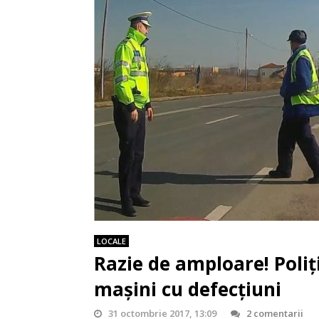
LOCALE
Razie de amploare! Poliț
mașini cu defecțiuni
31 octombrie 2017, 13:09
2 comentarii