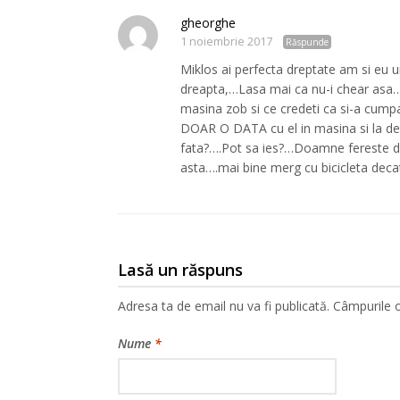
gheorghe
1 noiembrie 2017
Răspunde
Miklos ai perfecta dreptate am si eu u
dreapta,…Lasa mai ca nu-i chear asa…
masina zob si ce credeti ca si-a cump
DOAR O DATA cu el in masina si la de
fata?….Pot sa ies?…Doamne fereste d
asta….mai bine merg cu bicicleta deca
Lasă un răspuns
Adresa ta de email nu va fi publicată.
Câmpurile o
Nume
*