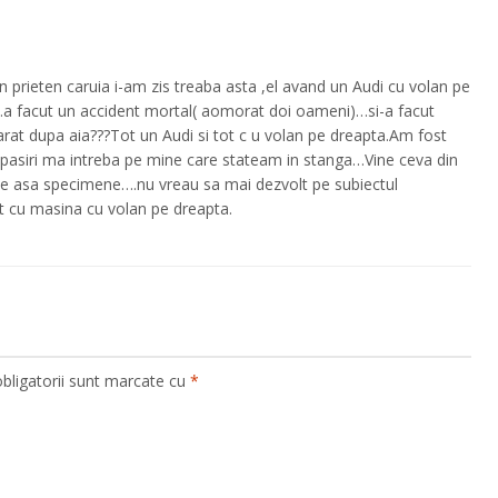
n prieten caruia i-am zis treaba asta ,el avand un Audi cu volan pe
a facut un accident mortal( aomorat doi oameni)…si-a facut
arat dupa aia???Tot un Audi si tot c u volan pe dreapta.Am fost
pasiri ma intreba pe mine care stateam in stanga…Vine ceva din
e asa specimene….nu vreau sa mai dezvolt pe subiectul
t cu masina cu volan pe dreapta.
bligatorii sunt marcate cu
*