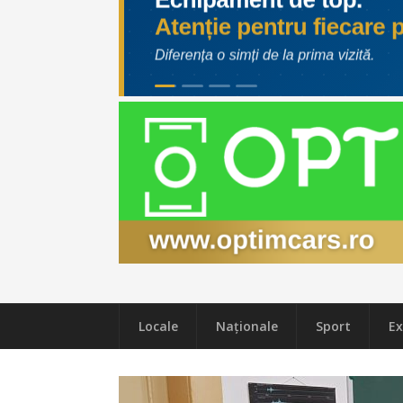
Locale
Naţionale
Sport
Ex