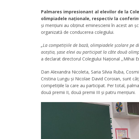
Palmares impresionant al elevilor de la Coleg
olimpiadele naționale, respectiv la conferinț
și mențiuni au obținut eminescienii în acest an șc
organizată de conducerea colegiului.
„La competițiile de bază, olimpiadele școlare pe di
aceștia, șase elevi au participat la câte două olim
a declarat directorul Colegiului Național ,,Mihai 
Dan Alexandra Nicoleta, Saria Silvia Ruba, Cosm
Cristina Lungu și Nicolae David Coroian, sunt câți
competițiile la care au participat. Per total, pal
două premii II, două premii III și patru mențiuni.