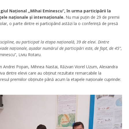
iul Național ,,Mihai Eminescu”, în urma participării la
ele naționale și internaționale.
Nu mai puțin de 29 de premii
olar, o parte dintre ei participând astăzi la o conferință de presă
scipline, au participat la etapa națională, 39 de elevi. Dintre
piade naționale, așadar numărul de participări este, de fapt, de 45”
,
Eminescu”, Liviu Rotaru.
in Andrei Popan, Mihnea Nastai, Răzvan Viorel Uzum, Alexandra
va dintre elevii care au obținut rezultate remarcabile la
maresul premiilor obținute până acum la etapele naționale cuprinde: