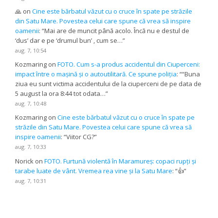
🙏
on
Cine este bărbatul văzut cu o cruce în spate pe străzile
din Satu Mare. Povestea celui care spune că vrea să inspire
oamenii
: “
Mai are de muncit până acolo. Încă nu e destul de
‘dus’ dar e pe ‘drumul bun’ , cum se…
”
aug. 7, 10:54
Kozmaring
on
FOTO. Cum s-a produs accidentul din Ciuperceni:
impact între o mașină și o autoutilitară. Ce spune poliția
: “
“Buna
ziua eu sunt victima accidentului de la ciuperceni de pe data de
5 august la ora 8:44 tot odata…
”
aug. 7, 10:48
Kozmaring
on
Cine este bărbatul văzut cu o cruce în spate pe
străzile din Satu Mare. Povestea celui care spune că vrea să
inspire oamenii
: “
Viitor CG?
”
aug. 7, 10:33
Norick
on
FOTO. Furtună violentă în Maramureș: copaci rupți și
tarabe luate de vânt. Vremea rea vine și la Satu Mare
: “
👍
”
aug. 7, 10:31