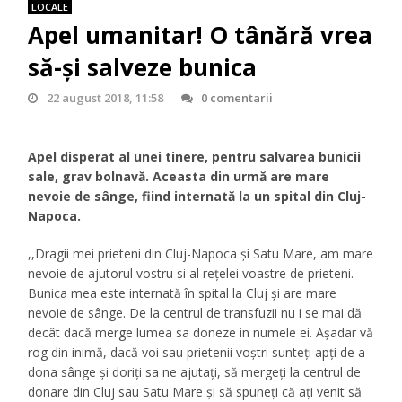
LOCALE
Apel umanitar! O tânără vrea
să-și salveze bunica
22 august 2018, 11:58
0 comentarii
Apel disperat al unei tinere, pentru salvarea bunicii
sale, grav bolnavă. Aceasta din urmă are mare
nevoie de sânge, fiind internată la un spital din Cluj-
Napoca.
,,Dragii mei prieteni din Cluj-Napoca și Satu Mare, am mare
nevoie de ajutorul vostru si al rețelei voastre de prieteni.
Bunica mea este internată în spital la Cluj și are mare
nevoie de sânge. De la centrul de transfuzii nu i se mai dă
decât dacă merge lumea sa doneze in numele ei. Așadar vă
rog din inimă, dacă voi sau prietenii voștri sunteți apți de a
dona sânge și doriți sa ne ajutați, să mergeți la centrul de
donare din Cluj sau Satu Mare și să spuneți că ați venit să