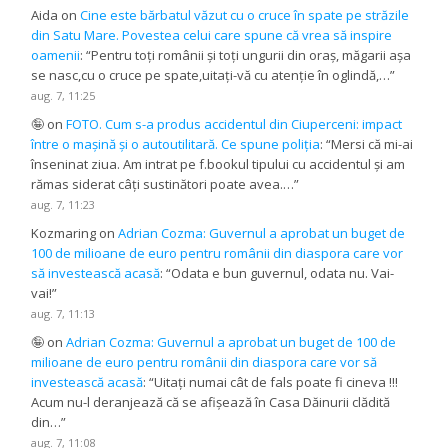
Aida
on
Cine este bărbatul văzut cu o cruce în spate pe străzile
din Satu Mare. Povestea celui care spune că vrea să inspire
oamenii
: “
Pentru toți românii și toți ungurii din oraș, măgarii așa
se nasc,cu o cruce pe spate,uitați-vă cu atenție în oglindă,…
”
aug. 7, 11:25
🤪
on
FOTO. Cum s-a produs accidentul din Ciuperceni: impact
între o mașină și o autoutilitară. Ce spune poliția
: “
Mersi că mi-ai
înseninat ziua. Am intrat pe f.bookul tipului cu accidentul și am
rămas siderat câți sustinători poate avea.…
”
aug. 7, 11:23
Kozmaring
on
Adrian Cozma: Guvernul a aprobat un buget de
100 de milioane de euro pentru românii din diaspora care vor
să investească acasă
: “
Odata e bun guvernul, odata nu. Vai-
vai!
”
aug. 7, 11:13
🤪
on
Adrian Cozma: Guvernul a aprobat un buget de 100 de
milioane de euro pentru românii din diaspora care vor să
investească acasă
: “
Uitați numai cât de fals poate fi cineva !!!
Acum nu-l deranjează că se afișează în Casa Dăinurii clădită
din…
”
aug. 7, 11:08