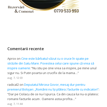
Comentarii recente
Aprox
on
Cine este bărbatul văzut cu o cruce în spate pe
străzile din Satu Mare. Povestea celui care spune că vrea să
inspire oamenii
: “
Nu stiu pe cine vrea sa inspire, pe mine unul
sigur nu. Si Putin poarta un crucifix de la mama…
”
aug. 7, 12:03
radical2
on
Deputatul Mircea Govor, mesaj dur pentru
premierul Bolojan: „Românii nu își plătesc facturile cu indicatori”
:
“
Dar pe Ciolacu de ce nu-l spurca. Ca din cauza lui nu-si platesc
romanii facturile acum . Oamenii astia profita…
”
aug. 7, 11:44