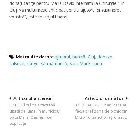
donați sânge pentru Maria David internată la Chirurgie 1 în
Cluj. Vă multumesc anticipat pentru ajutorul și sustinerea
voastră”, este mesajul tinerei.
Mai multe despre
ajutorul
,
bunică
,
Cluj
,
doneze
,
salveze
,
sânge
,
sătmăreancă
,
Satu Mare
,
spital
Navigare
Articolul anterior
Articolul următor
FOTO. Fântână arteziană
FOTOGALERIE. Tinerii care au
în
uitată de lume, în municipiul
făcut praf zona de picnic din
articole
Satu Mare. Oamenii cer
Micro 16, sancționați drastic!
explicații