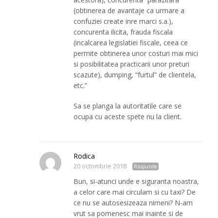
(obtinerea de avantaje ca urmare a
confuziei create inre marci s.a.),
concurenta ilicita, frauda fiscala
(incalcarea legislatiei fiscale, ceea ce
permite obtinerea unor costuri mai mici
si posibilitatea practicarii unor preturi
scazute), dumping, “furtul” de clientela,
etc.”
Sa se planga la autoritatile care se
ocupa cu aceste spete nu la client.
Rodica
20 octombrie 2018
Răspunde
Bun, si-atunci unde e siguranta noastra,
a celor care mai circulam si cu taxi? De
ce nu se autosesizeaza nimeni? N-am
vrut sa pomenesc mai inainte si de