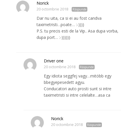
Norick
20 octombrie 2018
Răspunde
Dar nu uita, ca si ei au fost candva
taximetristi…poate… :-))))
P.S. tu precis esti de la Vip.. Asa dupa vorba,
dupa port… :-))))))
Driver one
20 octombrie 2018
Răspunde
Egy idiota seggfej vagy…mitöbb egy
bbegyepesedett agyu.
Conducatori auto prosti sunt si intre
taximetristi si intre celelalte…asa ca
Norick
20 octombrie 2018
Răspunde