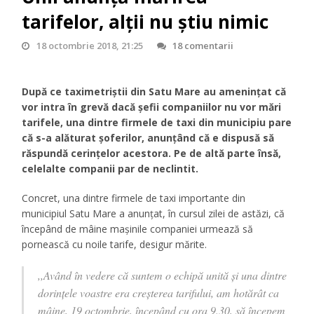
tarifelor, alții nu știu nimic
18 octombrie 2018, 21:25
18 comentarii
După ce taximetriștii din Satu Mare au amenințat că
vor intra în grevă dacă șefii companiilor nu vor mări
tarifele, una dintre firmele de taxi din municipiu pare
că s-a alăturat șoferilor, anunțând că e dispusă să
răspundă cerințelor acestora. Pe de altă parte însă,
celelalte companii par de neclintit.
Concret, una dintre firmele de taxi importante din
municipiul Satu Mare a anunțat, în cursul zilei de astăzi, că
începând de mâine mașinile companiei urmează să
pornească cu noile tarife, desigur mărite.
,,Având în vedere că suntem o echipă unită și una dintre
dorințele voastre era creșterea tarifului, am hotărât ca
mâine, 19 octombrie, începând cu ora 9.30, să începem