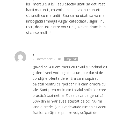
lei , mereu e 8 lei , sau efectiv uitati sa dati rest
banii marunti , ca vorba ceea , voi nu sunteti
obisnuiti cu maruntii ! Sau sa nu uitati sa va mai
imbogatiti limbajul vulgar cateodata , sigur , nu
toti , doar unii dintre voi ! Hai , s-aveti drum bun
si curse multe !
y
20 octombrie 2018
Răspunde
@Rodica. Azi am mers cu taxiul și vorbind cu
șoferul veni vorba și de scumpire dar și de
condițiile oferite de ei. Era cam supărat
băiatul pentru că ”pelicanii” îi cam omoră cu
zile. Sunt prea mulți din totalul șoferilor care
practică taximetria. Zicea ceva de genul că
50% din ei n-ar avea atestat deloc! Nu-mi
vine a crede! Și nu vede-aude nimeni? Faceți
fraților curățenie printre voi, scăpați de