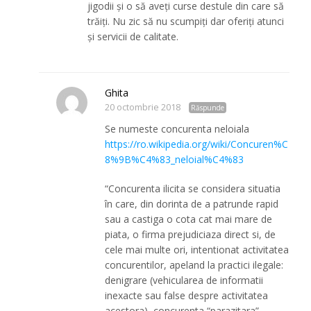
jigodii și o să aveți curse destule din care să
trăiți. Nu zic să nu scumpiți dar oferiți atunci
și servicii de calitate.
Ghita
20 octombrie 2018
Răspunde
Se numeste concurenta neloiala
https://ro.wikipedia.org/wiki/Concuren%C
8%9B%C4%83_neloial%C4%83
“Concurenta ilicita se considera situatia
în care, din dorinta de a patrunde rapid
sau a castiga o cota cat mai mare de
piata, o firma prejudiciaza direct si, de
cele mai multe ori, intentionat activitatea
concurentilor, apeland la practici ilegale:
denigrare (vehicularea de informatii
inexacte sau false despre activitatea
acestora), concurenta “parazitara”