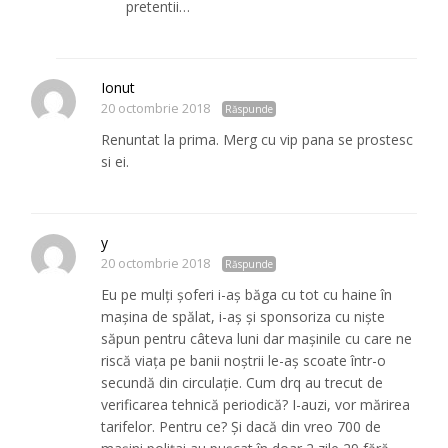
pretentii…
Ionut
20 octombrie 2018
Răspunde
Renuntat la prima. Merg cu vip pana se prostesc
si ei.
y
20 octombrie 2018
Răspunde
Eu pe mulți șoferi i-aș băga cu tot cu haine în
mașina de spălat, i-aș și sponsoriza cu niște
săpun pentru câteva luni dar mașinile cu care ne
riscă viața pe banii noștrii le-aș scoate într-o
secundă din circulație. Cum drq au trecut de
verificarea tehnică periodică? I-auzi, vor mărirea
tarifelor. Pentru ce? Și dacă din vreo 700 de