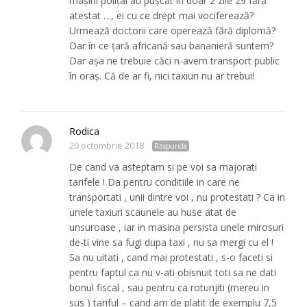
mașini polițai au pușcat în doar 2 zile 29 fără
atestat …, ei cu ce drept mai vociferează?
Urmează doctorii care operează fără diplomă?
Dar în ce țară africană sau bananieră suntem?
Dar așa ne trebuie căci n-avem transport public
în oraș. Că de ar fi, nici taxiuri nu ar trebui!
Rodica
20 octombrie 2018
Răspunde
De cand va asteptam si pe voi sa majorati
tarifele ! Da pentru conditiile in care ne
transportati , unii dintre voi , nu protestati ? Ca in
unele taxiuri scaunele au huse atat de
unsuroase , iar in masina persista unele mirosuri
de-ti vine sa fugi dupa taxi , nu sa mergi cu el !
Sa nu uitati , cand mai protestati , s-o faceti si
pentru faptul ca nu v-ati obisnuit toti sa ne dati
bonul fiscal , sau pentru ca rotunjiti (mereu in
sus ) tariful – cand am de platit de exemplu 7,5