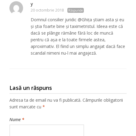
y
20 octombrie 2018
Răspunde
Domnul consilier juridic @Ghița știam asta și eu
și știa foarte bine și taximetristul. Ideea este că
dacă se plânge rămâne fără loc de muncă
pentru că așa e la toate firmele astea,
aproximativ. El fiind un simplu angajat dacă face
scandal nimeni nu-l mai angajeză.
Lasă un răspuns
Adresa ta de email nu va fi publicată.
Câmpurile obligatorii
sunt marcate cu
*
Nume
*