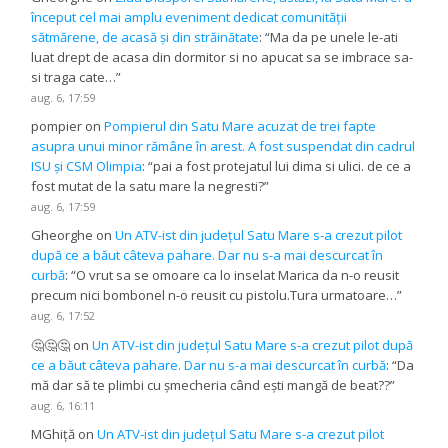
început cel mai amplu eveniment dedicat comunității
sătmărene, de acasă și din străinătate
: “
Ma da pe unele le-ati
luat drept de acasa din dormitor si no apucat sa se imbrace sa-
si traga cate…
”
aug. 6, 17:59
pompier
on
Pompierul din Satu Mare acuzat de trei fapte
asupra unui minor rămâne în arest. A fost suspendat din cadrul
ISU și CSM Olimpia
: “
pai a fost protejatul lui dima si ulici. de ce a
fost mutat de la satu mare la negresti?
”
aug. 6, 17:59
Gheorghe
on
Un ATV-ist din județul Satu Mare s-a crezut pilot
după ce a băut câteva pahare. Dar nu s-a mai descurcat în
curbă
: “
O vrut sa se omoare ca lo inselat Marica da n-o reusit
precum nici bombonel n-o reusit cu pistolu.Tura urmatoare…
”
aug. 6, 17:52
🤔🤔🤔
on
Un ATV-ist din județul Satu Mare s-a crezut pilot după
ce a băut câteva pahare. Dar nu s-a mai descurcat în curbă
: “
Da
mă dar să te plimbi cu șmecheria când ești mangă de beat??
”
aug. 6, 16:11
MGhiță
on
Un ATV-ist din județul Satu Mare s-a crezut pilot