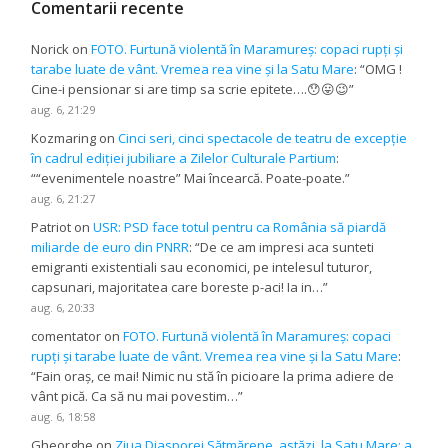
Comentarii recente
Norick
on
FOTO. Furtună violentă în Maramureș: copaci rupți și
tarabe luate de vânt. Vremea rea vine și la Satu Mare
: “
OMG !
Cine-i pensionar si are timp sa scrie epitete….😯😛😉
”
aug. 6, 21:29
Kozmaring
on
Cinci seri, cinci spectacole de teatru de excepție
în cadrul ediției jubiliare a Zilelor Culturale Partium
:
“
“evenimentele noastre” Mai încearcă. Poate-poate.
”
aug. 6, 21:27
Patriot
on
USR: PSD face totul pentru ca România să piardă
miliarde de euro din PNRR
: “
De ce am impresi aca sunteti
emigranti existentiali sau economici, pe intelesul tuturor,
capsunari, majoritatea care boreste p-aci! Ia in…
”
aug. 6, 20:33
comentator
on
FOTO. Furtună violentă în Maramureș: copaci
rupți și tarabe luate de vânt. Vremea rea vine și la Satu Mare
:
“
Fain oraș, ce mai! Nimic nu stă în picioare la prima adiere de
vânt pică. Ca să nu mai povestim…
”
aug. 6, 18:58
Gheorghe
on
Ziua Diasporei Sătmărene, astăzi, la Satu Mare: a