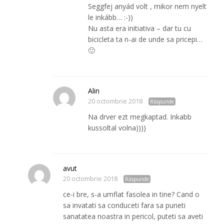
Seggfej anyád volt , mikor nem nyelt
le inkább… :-))
Nu asta era initiativa – dar tu cu
bicicleta ta n-ai de unde sa pricepi…
🙂
Alin
20 octombrie 2018
Răspunde
Na drver ezt megkaptad. Inkabb
kussoltal volna))))
avut
20 octombrie 2018
Răspunde
ce-i bre, s-a umflat fasolea in tine? Cand o
sa invatati sa conduceti fara sa puneti
sanatatea noastra in pericol, puteti sa aveti