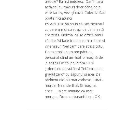
trebuie? Eu mă îndoiesc. Dar în țara
asta se iau măsuri doar când deja
este tardiv, vezi și cazul Colectiv. Sau
poate nici atunci.
PS Am uitat să spun că taximetristul
cu care am circulat azi de dimineață
era zeiss. Normal că se oftică omul
când el își face treaba cum trebuie și
vine vreun ”pelican” care strică totul.
De exemplu cum am pățit eu
personal când am luat o mașină de
la spitalul vechi pe la ora 17 și
șoferul nu a avut încă ”întâlnirea de
gradul zero” cu săpunul și apa. De
bărbierit nici nu mai vorbesc. Curat-
murdar Neanderthal. Și mașina,
ehee….. Mare minune că mai
mergea. Doar carburantul era OK.