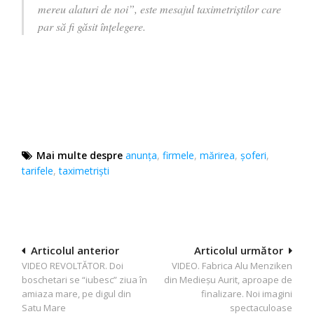
mereu alaturi de noi”, este mesajul taximetriștilor care
par să fi găsit înțelegere.
Mai multe despre
anunța
,
firmele
,
mărirea
,
şoferi
,
tarifele
,
taximetrişti
Navigare
Articolul anterior
Articolul următor
VIDEO REVOLTĂTOR. Doi
VIDEO. Fabrica Alu Menziken
în
boschetari se “iubesc” ziua în
din Medieşu Aurit, aproape de
articole
amiaza mare, pe digul din
finalizare. Noi imagini
Satu Mare
spectaculoase