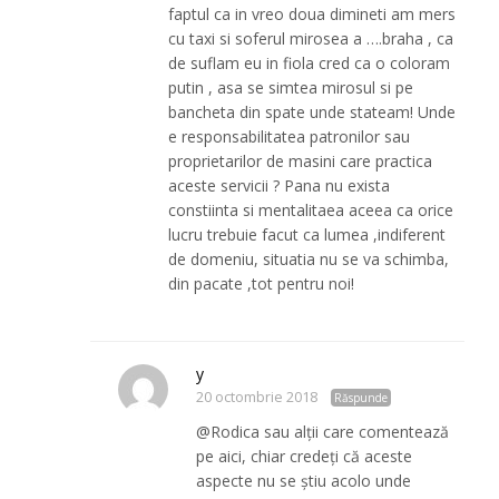
faptul ca in vreo doua dimineti am mers
cu taxi si soferul mirosea a ….braha , ca
de suflam eu in fiola cred ca o coloram
putin , asa se simtea mirosul si pe
bancheta din spate unde stateam! Unde
e responsabilitatea patronilor sau
proprietarilor de masini care practica
aceste servicii ? Pana nu exista
constiinta si mentalitaea aceea ca orice
lucru trebuie facut ca lumea ,indiferent
de domeniu, situatia nu se va schimba,
din pacate ,tot pentru noi!
y
20 octombrie 2018
Răspunde
@Rodica sau alții care comentează
pe aici, chiar credeți că aceste
aspecte nu se știu acolo unde