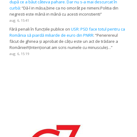
după ce a băut câteva pahare. Dar nu s-a mai descurcat în
curbă
: “
Dă-l in măsa,bine ca no omorât pe nimeni.Politia din
negresti este mână in mână cu acesti inconstienti
”
aug. 6, 15:41
Fără penali în funcțiile publice
on
USR: PSD face totul pentru ca
România să piardă miliarde de euro din PNRR
: “
Penerereul
făcut de ghinea și aprobat de câțu este un act de trădare a
României!!(Intenționat am scris numele cu minuscule)…
”
aug. 6, 15:19