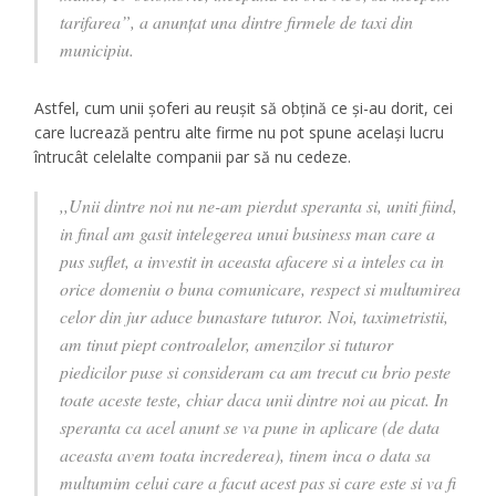
tarifarea”, a anunțat una dintre firmele de taxi din
municipiu.
Astfel, cum unii șoferi au reușit să obțină ce și-au dorit, cei
care lucrează pentru alte firme nu pot spune același lucru
întrucât celelalte companii par să nu cedeze.
,,Unii dintre noi nu ne-am pierdut speranta si, uniti fiind,
in final am gasit intelegerea unui business man care a
pus suflet, a investit in aceasta afacere si a inteles ca in
orice domeniu o buna comunicare, respect si multumirea
celor din jur aduce bunastare tuturor. Noi, taximetristii,
am tinut piept controalelor, amenzilor si tuturor
piedicilor puse si consideram ca am trecut cu brio peste
toate aceste teste, chiar daca unii dintre noi au picat. In
speranta ca acel anunt se va pune in aplicare (de data
aceasta avem toata increderea), tinem inca o data sa
multumim celui care a facut acest pas si care este si va fi