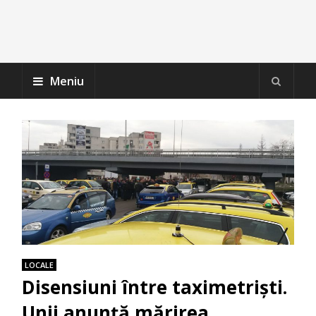
Meniu
LOCALE
Disensiuni între taximetriști.
Unii anunță mărirea