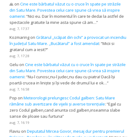
🙏
on
Cine este bărbatul văzut cu o cruce în spate pe străzile
din Satu Mare. Povestea celui care spune că vrea să inspire
oamenii
: “
Nici eu. Dar în momentul în care te dedai la astfel de
spectacole gratuite la mine asta spune că am…
”
aug. 7, 17:37
Kozmaring
on
Grătarul „scăpat din ochi” a provocat un incendiu
în județul Satu Mare. ,,Bucătarul” a fost amendat
: “
Micii si
gratarul cum a iesit?
”
aug. 7, 17:28
Gelu
on
Cine este bărbatul văzut cu o cruce în spate pe străzile
din Satu Mare. Povestea celui care spune că vrea să inspire
oamenii
: “
Nu-l cunosc,nu-l judec,nu dau cu piatra! Dacă își
poartă crucea in liniște și își vede de drumul lui e ok…
”
aug. 7, 16:58
Pop
on
Meteorologii prelungesc Codul galben: Satu Mare
rămâne sub avertizare de vijelii și averse torențiale
: “
Egal cu
zero Codul galben,cand anunta cod galben,inseamna slabe
sanse de ploaie sau furtuna
”
aug. 7, 16:19
Flaviu
on
Deputatul Mircea Govor, mesaj dur pentru premierul