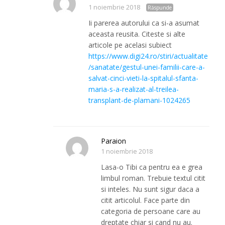
1 noiembrie 2018
Răspunde
Ii parerea autorului ca si-a asumat
aceasta reusita. Citeste si alte
articole pe acelasi subiect
https://www.digi24.ro/stiri/actualitate
/sanatate/gestul-unei-familii-care-a-
salvat-cinci-vieti-la-spitalul-sfanta-
maria-s-a-realizat-al-treilea-
transplant-de-plamani-1024265
Paraion
1 noiembrie 2018
Lasa-o Tibi ca pentru ea e grea
limbul roman. Trebuie textul citit
si inteles. Nu sunt sigur daca a
citit articolul. Face parte din
categoria de persoane care au
dreptate chiar si cand nu au.