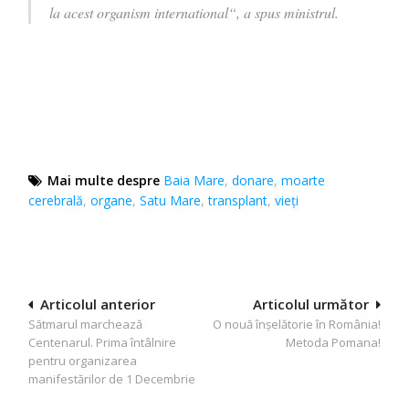
la acest organism international“, a spus ministrul.
Mai multe despre
Baia Mare
,
donare
,
moarte
cerebrală
,
organe
,
Satu Mare
,
transplant
,
vieți
Navigare
Articolul anterior
Articolul următor
Sătmarul marchează
O nouă înșelătorie în România!
în
Centenarul. Prima întâlnire
Metoda Pomana!
articole
pentru organizarea
manifestărilor de 1 Decembrie