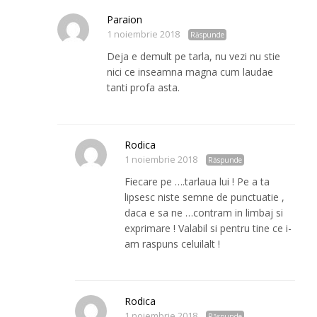
Paraion
1 noiembrie 2018
Răspunde
Deja e demult pe tarla, nu vezi nu stie
nici ce inseamna magna cum laudae
tanti profa asta.
Rodica
1 noiembrie 2018
Răspunde
Fiecare pe ….tarlaua lui ! Pe a ta
lipsesc niste semne de punctuatie ,
daca e sa ne …contram in limbaj si
exprimare ! Valabil si pentru tine ce i-
am raspuns celuilalt !
Rodica
1 noiembrie 2018
Răspunde