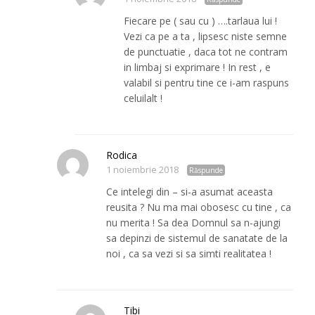
Fiecare pe ( sau cu ) ….tarlaua lui !
Vezi ca pe a ta , lipsesc niste semne
de punctuatie , daca tot ne contram
in limbaj si exprimare ! In rest , e
valabil si pentru tine ce i-am raspuns
celuilalt !
Rodica
1 noiembrie 2018
Răspunde
Ce intelegi din – si-a asumat aceasta
reusita ? Nu ma mai obosesc cu tine , ca
nu merita ! Sa dea Domnul sa n-ajungi
sa depinzi de sistemul de sanatate de la
noi , ca sa vezi si sa simti realitatea !
Tibi