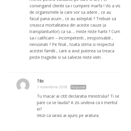
convingand clientii sa-i cumpere marfa ! Vis a vis
de organismele la care vor sa adere , ce au
facut pana acum , ce au asteptat ? Trebuie sa
creasca mortalitatea din aceste cauze (a
transplanturilor) ca sa…. miste niste hartii ? Cum
sa-i calificam – incompetenti , iresponsabili ,
nerusinati ? Pe final , toata stima si respectul
acestei familii , care a avut puterea sa treaca
peste tragedie si sa salveze niste vieti .
Tibi
1 noiembrie 2018
Răspunde
Tu macar ai citit declaratia ministrului? Ti se
pare ca se lauda? A zis undeva ca ii meritul
ei?
Veizi ca iarasi ai ajuns pe aratura.