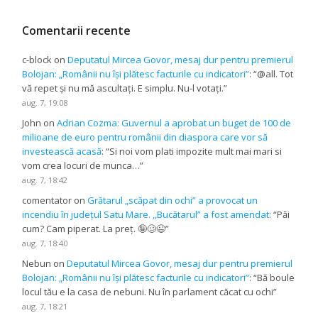
Comentarii recente
c-block
on
Deputatul Mircea Govor, mesaj dur pentru premierul
Bolojan: „Românii nu își plătesc facturile cu indicatori”
: “
@all. Tot
vă repet și nu mă ascultați. E simplu. Nu-l votați.
”
aug. 7, 19:08
John
on
Adrian Cozma: Guvernul a aprobat un buget de 100 de
milioane de euro pentru românii din diaspora care vor să
investească acasă
: “
Si noi vom plati impozite mult mai mari si
vom crea locuri de munca…
”
aug. 7, 18:42
comentator
on
Grătarul „scăpat din ochi” a provocat un
incendiu în județul Satu Mare. ,,Bucătarul” a fost amendat
: “
Păi
cum? Cam piperat. La preț. 🤪🥴😉
”
aug. 7, 18:40
Nebun
on
Deputatul Mircea Govor, mesaj dur pentru premierul
Bolojan: „Românii nu își plătesc facturile cu indicatori”
: “
Bă boule
locul tău e la casa de nebuni. Nu în parlament căcat cu ochi
”
aug. 7, 18:21