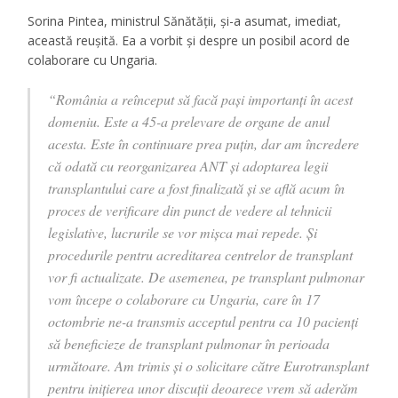
Sorina Pintea, ministrul Sănătății, și-a asumat, imediat,
această reușită. Ea a vorbit și despre un posibil acord de
colaborare cu Ungaria.
“România a reînceput să facă pași importanți în acest
domeniu. Este a 45-a prelevare de organe de anul
acesta. Este în continuare prea puțin, dar am încredere
că odată cu reorganizarea ANT și adoptarea legii
transplantului care a fost finalizată și se află acum în
proces de verificare din punct de vedere al tehnicii
legislative, lucrurile se vor mișca mai repede. Și
procedurile pentru acreditarea centrelor de transplant
vor fi actualizate. De asemenea, pe transplant pulmonar
vom începe o colaborare cu Ungaria, care în 17
octombrie ne-a transmis acceptul pentru ca 10 pacienți
să beneficieze de transplant pulmonar în perioada
următoare. Am trimis și o solicitare către Eurotransplant
pentru inițierea unor discuții deoarece vrem să aderăm