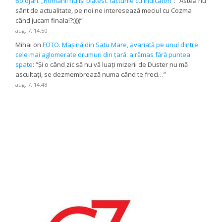
Bolojan: „Românii nu își plătesc facturile cu indicatori”
: “
Astea nu
sânt de actualitate, pe noi ne interesează meciul cu Cozma
când jucam finala!?:))))
”
aug. 7, 14:50
Mihai
on
FOTO. Mașină din Satu Mare, avariată pe unul dintre
cele mai aglomerate drumuri din țară: a rămas fără puntea
spate
: “
Și o când zic să nu vă luați mizerii de Duster nu mă
ascultați, se dezmembrează numa când te freci…
”
aug. 7, 14:48