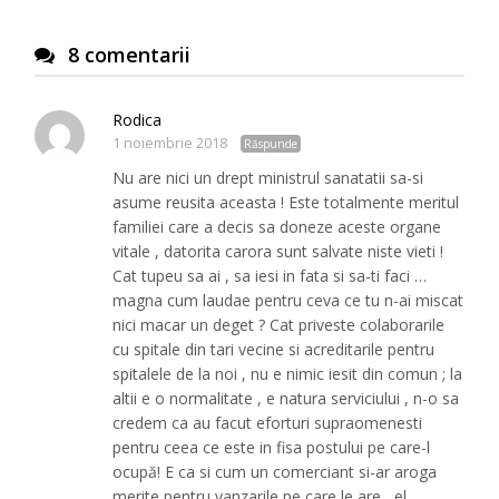
8 comentarii
Rodica
1 noiembrie 2018
Răspunde
Nu are nici un drept ministrul sanatatii sa-si
asume reusita aceasta ! Este totalmente meritul
familiei care a decis sa doneze aceste organe
vitale , datorita carora sunt salvate niste vieti !
Cat tupeu sa ai , sa iesi in fata si sa-ti faci …
magna cum laudae pentru ceva ce tu n-ai miscat
nici macar un deget ? Cat priveste colaborarile
cu spitale din tari vecine si acreditarile pentru
spitalele de la noi , nu e nimic iesit din comun ; la
altii e o normalitate , e natura serviciului , n-o sa
credem ca au facut eforturi supraomenesti
pentru ceea ce este in fisa postului pe care-l
ocupă! E ca si cum un comerciant si-ar aroga
merite pentru vanzarile pe care le are , el