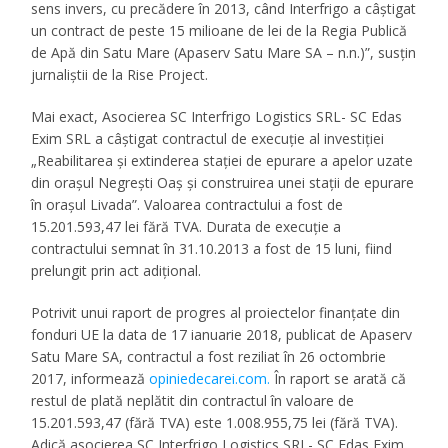
sens invers, cu precădere în 2013, când Interfrigo a câștigat
un contract de peste 15 milioane de lei de la Regia Publică
de Apă din Satu Mare (Apaserv Satu Mare SA – n.n.)”, susţin
jurnaliştii de la Rise Project.
Mai exact, Asocierea SC Interfrigo Logistics SRL- SC Edas
Exim SRL a câştigat contractul de execuţie al investiţiei
„Reabilitarea și extinderea stației de epurare a apelor uzate
din orașul Negrești Oaș și construirea unei stații de epurare
în orașul Livada”. Valoarea contractului a fost de
15.201.593,47 lei fără TVA. Durata de execuţie a
contractului semnat în 31.10.2013 a fost de 15 luni, fiind
prelungit prin act adiţional.
Potrivit unui raport de progres al proiectelor finanţate din
fonduri UE la data de 17 ianuarie 2018, publicat de Apaserv
Satu Mare SA, contractul a fost reziliat în 26 octombrie
2017, informează
opiniedecarei.com.
În raport se arată că
restul de plată neplătit din contractul în valoare de
15.201.593,47 (fără TVA) este 1.008.955,75 lei (fără TVA).
Adică asocierea SC Interfrigo Logistics SRL- SC Edas Exim