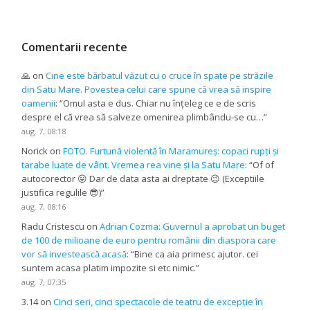
Comentarii recente
🙏
on
Cine este bărbatul văzut cu o cruce în spate pe străzile
din Satu Mare. Povestea celui care spune că vrea să inspire
oamenii
: “
Omul asta e dus. Chiar nu înțeleg ce e de scris
despre el că vrea să salveze omenirea plimbându-se cu…
”
aug. 7, 08:18
Norick
on
FOTO. Furtună violentă în Maramureș: copaci rupți și
tarabe luate de vânt. Vremea rea vine și la Satu Mare
: “
Of of
autocorector 😛 Dar de data asta ai dreptate 😉 (Exceptiile
justifica regulile 😎)
”
aug. 7, 08:16
Radu Cristescu
on
Adrian Cozma: Guvernul a aprobat un buget
de 100 de milioane de euro pentru românii din diaspora care
vor să investească acasă
: “
Bine ca aia primesc ajutor. cei
suntem acasa platim impozite si etc nimic.
”
aug. 7, 07:35
3.14
on
Cinci seri, cinci spectacole de teatru de excepție în