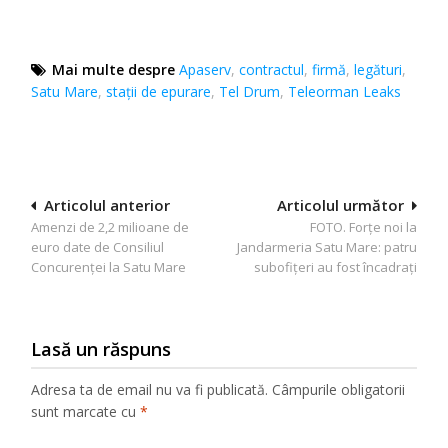
Mai multe despre
Apaserv
,
contractul
,
firmă
,
legături
,
Satu Mare
,
stații de epurare
,
Tel Drum
,
Teleorman Leaks
Navigare
Articolul anterior
Articolul următor
Amenzi de 2,2 milioane de
FOTO. Forțe noi la
în
euro date de Consiliul
Jandarmeria Satu Mare: patru
articole
Concurenței la Satu Mare
subofițeri au fost încadrați
Lasă un răspuns
Adresa ta de email nu va fi publicată.
Câmpurile obligatorii
sunt marcate cu
*