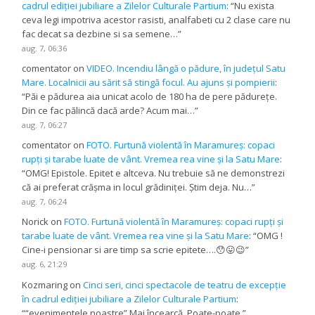
cadrul ediției jubiliare a Zilelor Culturale Partium
: “
Nu exista
ceva legi impotriva acestor rasisti, analfabeti cu 2 clase care nu
fac decat sa dezbine si sa semene…
”
aug. 7, 06:36
comentator
on
VIDEO. Incendiu lângă o pădure, în județul Satu
Mare. Localnicii au sărit să stingă focul. Au ajuns și pompierii
:
“
Păi e pădurea aia unicat acolo de 180 ha de pere pădurețe.
Din ce fac pălincă dacă arde? Acum mai…
”
aug. 7, 06:27
comentator
on
FOTO. Furtună violentă în Maramureș: copaci
rupți și tarabe luate de vânt. Vremea rea vine și la Satu Mare
:
“
OMG! Epistole. Epitet e altceva. Nu trebuie să ne demonstrezi
că ai preferat crășma in locul grădiniței. Știm deja. Nu…
”
aug. 7, 06:24
Norick
on
FOTO. Furtună violentă în Maramureș: copaci rupți și
tarabe luate de vânt. Vremea rea vine și la Satu Mare
: “
OMG !
Cine-i pensionar si are timp sa scrie epitete….😯😛😉
”
aug. 6, 21:29
Kozmaring
on
Cinci seri, cinci spectacole de teatru de excepție
în cadrul ediției jubiliare a Zilelor Culturale Partium
:
“
“evenimentele noastre” Mai încearcă. Poate-poate.
”