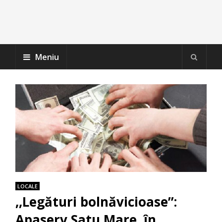
Meniu
LOCALE
,,Legături bolnăvicioase”:
Apaserv Satu Mare, în