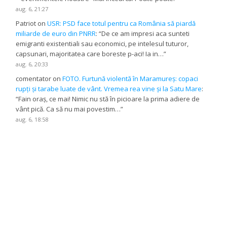
aug. 6, 21:27
Patriot
on
USR: PSD face totul pentru ca România să piardă
miliarde de euro din PNRR
: “
De ce am impresi aca sunteti
emigranti existentiali sau economici, pe intelesul tuturor,
capsunari, majoritatea care boreste p-aci! Ia in…
”
aug. 6, 20:33
comentator
on
FOTO. Furtună violentă în Maramureș: copaci
rupți și tarabe luate de vânt. Vremea rea vine și la Satu Mare
:
“
Fain oraș, ce mai! Nimic nu stă în picioare la prima adiere de
vânt pică. Ca să nu mai povestim…
”
aug. 6, 18:58