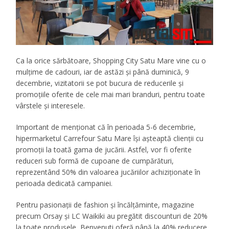
Ca la orice sărbătoare, Shopping City Satu Mare vine cu o
mulțime de cadouri, iar de astăzi și până duminică, 9
decembrie, vizitatorii se pot bucura de reducerile și
promoțiile oferite de cele mai mari branduri, pentru toate
vârstele și interesele.
Important de menționat că în perioada 5-6 decembrie,
hipermarketul Carrefour Satu Mare își așteaptă clienții cu
promoții la toată gama de jucării. Astfel, vor fi oferite
reduceri sub formă de cupoane de cumpărături,
reprezentând 50% din valoarea jucăriilor achiziționate în
perioada dedicată campaniei.
Pentru pasionații de fashion și încălțăminte, magazine
precum Orsay și LC Waikiki au pregătit discounturi de 20%
la toate produsele, Benvenuti oferă până la 40% reducere