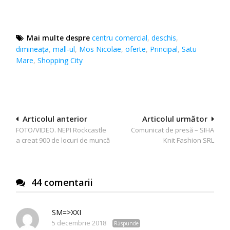
Mai multe despre
centru comercial
,
deschis
,
dimineața
,
mall-ul
,
Mos Nicolae
,
oferte
,
Principal
,
Satu
Mare
,
Shopping City
Navigare
Articolul anterior
Articolul următor
FOTO/VIDEO. NEPI Rockcastle
Comunicat de presă – SIHA
în
a creat 900 de locuri de muncă
Knit Fashion SRL
articole
44 comentarii
SM=>XXI
5 decembrie 2018
Răspunde