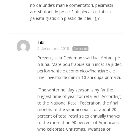
no da’ unde’s marile comentatori, pesimistii
atotstiutorii de pe aici? ati plecat cu totii la
galeata gratis din plastic de 2 lei =))?
Tibi
5 decembrie 2018
Răspunde
Prezent, si la Dedeman v-ati luat flotant pe
o luna. Mare bou trabuie sa fi incat sa judeci
performantele economico-financiare ale
unei investiti de minim 10 ani dupa prima zi.
“The winter holiday season is by far the
biggest time of year for retailers. According
to the National Retail Federation, the final
months of the year account for about 20
percent of total retail sales annually thanks
to the more than 90 percent of Americans
who celebrate Christmas, Kwanzaa or