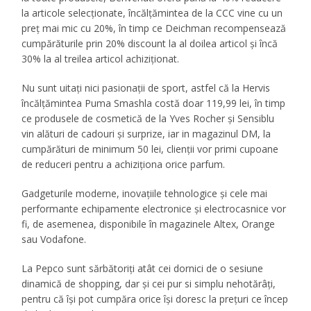
la articole selecționate, încălțămintea de la CCC vine cu un
preț mai mic cu 20%, în timp ce Deichman recompensează
cumpărăturile prin 20% discount la al doilea articol și încă
30% la al treilea articol achiziționat.
Nu sunt uitați nici pasionații de sport, astfel că la Hervis
încălțămintea Puma Smashla costă doar 119,99 lei, în timp
ce produsele de cosmetică de la Yves Rocher și Sensiblu
vin alături de cadouri și surprize, iar in magazinul DM, la
cumpărături de minimum 50 lei, clienții vor primi cupoane
de reduceri pentru a achiziționa orice parfum.
Gadgeturile moderne, inovațiile tehnologice și cele mai
performante echipamente electronice și electrocasnice vor
fi, de asemenea, disponibile în magazinele Altex, Orange
sau Vodafone.
La Pepco sunt sărbătoriți atât cei dornici de o sesiune
dinamică de shopping, dar și cei pur si simplu nehotărâți,
pentru că își pot cumpăra orice își doresc la prețuri ce încep