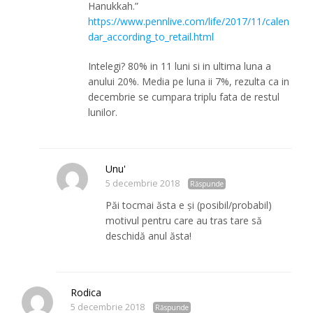
Hanukkah.”
https://www.pennlive.com/life/2017/11/calen
dar_according_to_retail.html
Intelegi? 80% in 11 luni si in ultima luna a
anului 20%. Media pe luna ii 7%, rezulta ca in
decembrie se cumpara triplu fata de restul
lunilor.
Unu'
5 decembrie 2018
Răspunde
Păi tocmai ăsta e și (posibil/probabil)
motivul pentru care au tras tare să
deschidă anul ăsta!
Rodica
5 decembrie 2018
Răspunde