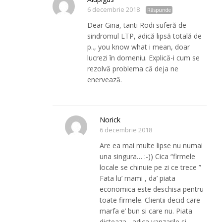
6 decembrie 2018
Răspunde
Dear Gina, tanti Rodi suferă de
sindromul LTP, adică lipsă totală de
p.., you know what i mean, doar
lucrezi în domeniu. Explică-i cum se
rezolvă problema că deja ne
enervează.
Norick
6 decembrie 2018
Are ea mai multe lipse nu numai
una singura… :-)) Cica “firmele
locale se chinuie pe zi ce trece ”
Fata lu’ mami , da’ piata
economica este deschisa pentru
toate firmele. Clientii decid care
marfa e’ bun si care nu. Piata
dicteaza , adica vanzarile si