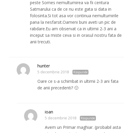
peste Somes nemultumirea va fii centura
Satmarului ca de ce nu este gata si data in
folosinta.Si tot asa vor continua nemultumirile
pana la nesfarsit.Oameni buni aveti un pic de
rabdare.Eu am observat ca in ultimii 2-3 ani a
inceput sa miste ceva si in orasul nostru fata de
anii trecuti.
hunter
5 decembrie 2018
Răspunde
Oare ce s-a schimbat in ultimii 2-3 ani fata
de anii precedenti? 🙂
ioan
5 decembrie 2018
Răspunde
Avem un Primar maghiar. (probabil asta