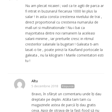
Nu am plecat nicaieri ; vad ca te agiti de parca ar
fi intrat in buzunarul fiecaruia 1000 lei plus la
salar ! In asta consta cresterea nivelului de trai ,
direct proportional cu cresterea numarului de
mall-uri si multinationale ! Nu-i bai ca
majoritatea dintre noi ramanem la aceleasi
salarii minime , iar prerturile cresc in ritmul
cresterilor salariale la bugetari ! Galeata ti-am
lasat-o tie , poate prinzi la Kaufland portocale la
galeata , nu la kilogram ! Marile comentatori esti
tu !
Altu
5 decembrie 2018
Răspunde
Bravo, în sfârșit un comentariu unde îți dau
dreptate pe deplin. Atâta tam tam cu
magazinele astea de parcă îți dau gratis
ceva. Apoi de otrava de la fast-food să nu