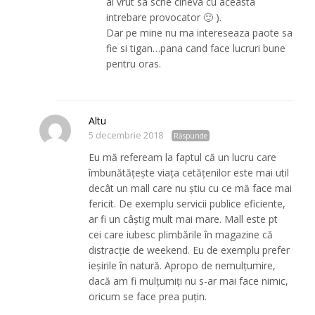
ai vrut sa scrie cineva cu aceasta
intrebare provocator 🙂 ).
Dar pe mine nu ma intereseaza paote sa
fie si tigan…pana cand face lucruri bune
pentru oras.
Altu
5 decembrie 2018
Răspunde
Eu mă refeream la faptul că un lucru care
îmbunătățește viața cetățenilor este mai util
decât un mall care nu știu cu ce mă face mai
fericit. De exemplu servicii publice eficiente,
ar fi un câștig mult mai mare. Mall este pt
cei care iubesc plimbările în magazine că
distracție de weekend. Eu de exemplu prefer
ieșirile în natură. Apropo de nemulțumire,
dacă am fi mulțumiți nu s-ar mai face nimic,
oricum se face prea puțin.