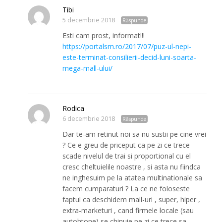
Tibi
5 decembrie 2018
Răspunde
Esti cam prost, informat!!!
https://portalsm.ro/2017/07/puz-ul-nepi-
este-terminat-consilierii-decid-luni-soarta-
mega-mall-ului/
Rodica
6 decembrie 2018
Răspunde
Dar te-am retinut noi sa nu sustii pe cine vrei
? Ce e greu de priceput ca pe zi ce trece
scade nivelul de trai si proportional cu el
cresc cheltuielile noastre , si asta nu fiindca
ne inghesuim pe la atatea multinationale sa
facem cumparaturi ? La ce ne foloseste
faptul ca deschidem mall-uri , super, hiper ,
extra-marketuri , cand firmele locale (sau
autohtone) se chinuie pe zi ce trece sa