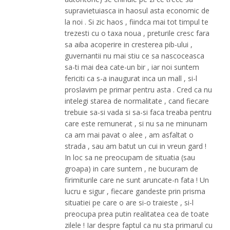
supravietuiasca in haosul asta economic de
la noi . Si zic haos , fiindca mai tot timpul te
trezesti cu o taxa noua , preturile cresc fara
sa aiba acoperire in cresterea pib-ului ,
guvernantii nu mai stiu ce sa nascoceasca
sa-ti mai dea cate-un bir , iar noi suntem
fericiti ca s-a inaugurat inca un mall , si-l
proslavim pe primar pentru asta . Cred ca nu
intelegi starea de normalitate , cand fiecare
trebuie sa-si vada si sa-si faca treaba pentru
care este remunerat , si nu sa ne minunam
ca am mai pavat o alee , am asfaltat o
strada , sau am batut un cui in vreun gard !
In loc sa ne preocupam de situatia (sau
groapa) in care suntem , ne bucuram de
firimiturile care ne sunt aruncate-n fata ! Un
lucru e sigur , fiecare gandeste prin prisma
situatiei pe care o are si-o traieste , si-l
preocupa prea putin realitatea cea de toate
zilele ! Iar despre faptul ca nu sta primarul cu