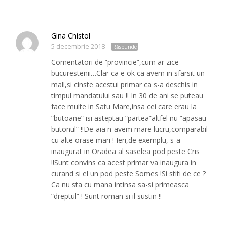
Gina Chistol
5 decembrie 2018
Răspunde
Comentatori de ”provincie”,cum ar zice
bucurestenii…Clar ca e ok ca avem in sfarsit un
mall,si cinste acestui primar ca s-a deschis in
timpul mandatului sau !! In 30 de ani se puteau
face multe in Satu Mare,insa cei care erau la
”butoane” isi asteptau ”partea”altfel nu ”apasau
butonul” !!De-aia n-avem mare lucru,comparabil
cu alte orase mari ! Ieri,de exemplu, s-a
inaugurat in Oradea al saselea pod peste Cris
!!Sunt convins ca acest primar va inaugura in
curand si el un pod peste Somes !Si stiti de ce ?
Ca nu sta cu mana intinsa sa-si primeasca
”dreptul” ! Sunt roman si il sustin !!