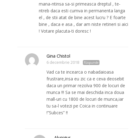
mana-ntinsa sa-si primeasca dreptul , te-
ntreb daca esti cumva in permanenta langa
el , de stii atat de bine acest lucru ? E foarte
bine , daca e asa , dar am niste retineri si aici
! Votare placuta-ti doresc !
Gina Chistol
6 decembrie 2018
Răspunde
Vad ca te incearca o nabadaioasa
frustrare,insa eu zic ca e ceva deosebit
daca un primar rezolva 900 de locuri de
munca !!! Sa se mai deschida inca doua
mall-uri cu 1800 de locuri de munca,iar
tu sa-l votezi pe Coica in continuare
!”Subces” !!
Alupigus