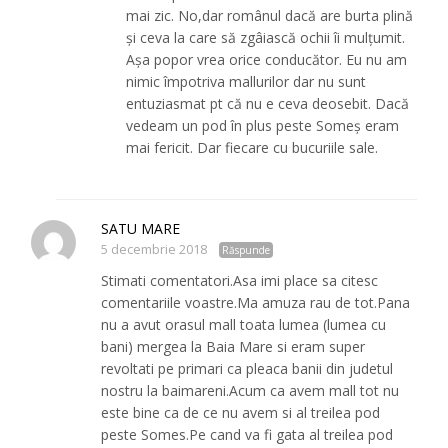
mai zic. No,dar românul dacă are burta plină
și ceva la care să zgâiască ochii îi mulțumit.
Așa popor vrea orice conducător. Eu nu am
nimic împotriva mallurilor dar nu sunt
entuziasmat pt că nu e ceva deosebit. Dacă
vedeam un pod în plus peste Someș eram
mai fericit. Dar fiecare cu bucuriile sale.
SATU MARE
5 decembrie 2018
Răspunde
Stimati comentatori.Asa imi place sa citesc
comentariile voastre.Ma amuza rau de tot.Pana
nu a avut orasul mall toata lumea (lumea cu
bani) mergea la Baia Mare si eram super
revoltati pe primari ca pleaca banii din judetul
nostru la baimareni.Acum ca avem mall tot nu
este bine ca de ce nu avem si al treilea pod
peste Somes.Pe cand va fi gata al treilea pod