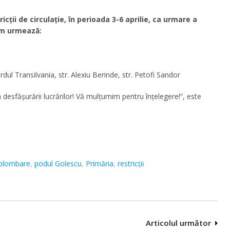
cții de circulație, în perioada 3-6 aprilie, ca urmare a
cum urmează:
ul Transilvania, str. Alexiu Berinde, str. Petofi Sandor
 desfășurării lucrărilor! Vă mulțumim pentru înțelegere!”, este
plombare
,
podul Golescu
,
Primăria
,
restricţii
Articolul următor