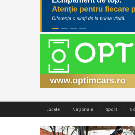
Locale
Naţionale
Sport
Ex