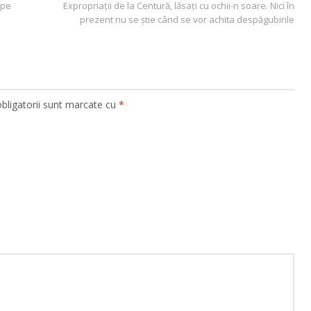
ape
Expropriații de la Centură, lăsați cu ochii-n soare. Nici în
prezent nu se știe când se vor achita despăgubirile
bligatorii sunt marcate cu
*