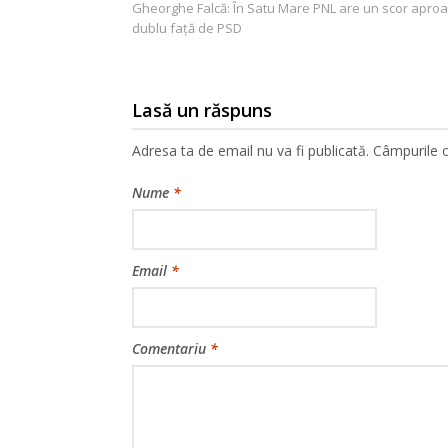
Gheorghe Falcă: În Satu Mare PNL are un scor apro
în
dublu faţă de PSD
articole
Lasă un răspuns
Adresa ta de email nu va fi publicată.
Câmpurile o
Nume
*
Email
*
Comentariu
*