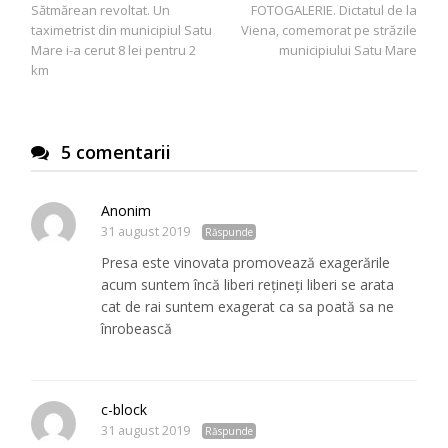
Sătmărean revoltat. Un
FOTOGALERIE. Dictatul de la
în
taximetrist din municipiul Satu
Viena, comemorat pe străzile
articole
Mare i-a cerut 8 lei pentru 2
municipiului Satu Mare
km
5 comentarii
Anonim
31 august 2019
Răspunde
Presa este vinovata promovează exagerările
acum suntem încă liberi rețineți liberi se arata
cat de rai suntem exagerat ca sa poată sa ne
înrobească
c-block
31 august 2019
Răspunde