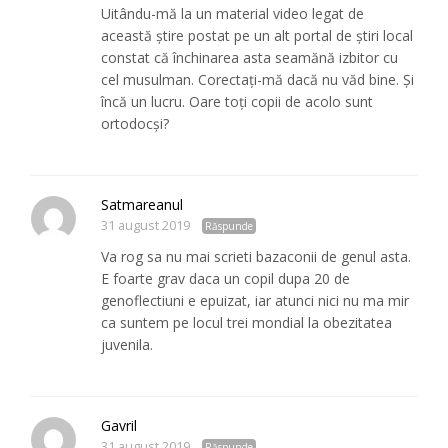
Uitându-mă la un material video legat de
această știre postat pe un alt portal de știri local
constat că închinarea asta seamănă izbitor cu
cel musulman. Corectați-mă dacă nu văd bine. Și
încă un lucru. Oare toți copii de acolo sunt
ortodocși?
Satmareanul
31 august 2019
Răspunde
Va rog sa nu mai scrieti bazaconii de genul asta.
E foarte grav daca un copil dupa 20 de
genoflectiuni e epuizat, iar atunci nici nu ma mir
ca suntem pe locul trei mondial la obezitatea
juvenila.
Gavril
31 august 2019
Răspunde