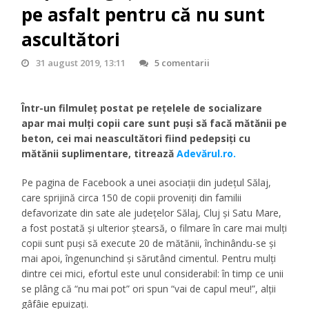
pe asfalt pentru că nu sunt
ascultători
31 august 2019, 13:11
5 comentarii
Într-un filmuleţ postat pe reţelele de socializare
apar mai mulţi copii care sunt puşi să facă mătănii pe
beton, cei mai neascultători fiind pedepsiţi cu
mătănii suplimentare, titrează
Adevărul.ro.
Pe pagina de Facebook a unei asociații din judeţul Sălaj,
care sprijină circa 150 de copii proveniţi din familii
defavorizate din sate ale judeţelor Sălaj, Cluj şi Satu Mare,
a fost postată și ulterior ștearsă, o filmare în care mai mulţi
copii sunt puşi să execute 20 de mătănii, închinându-se şi
mai apoi, îngenunchind şi sărutând cimentul. Pentru mulţi
dintre cei mici, efortul este unul considerabil: în timp ce unii
se plâng că “nu mai pot” ori spun “vai de capul meu!”, alţii
gâfâie epuizaţi.