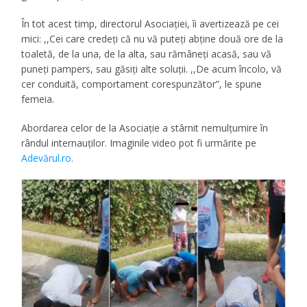
În tot acest timp, directorul Asociaţiei, îi avertizează pe cei
mici: ,,Cei care credeţi că nu vă puteţi abţine două ore de la
toaletă, de la una, de la alta, sau rămâneţi acasă, sau vă
puneţi pampers, sau găsiţi alte soluţii. ,,De acum încolo, vă
cer conduită, comportament corespunzător”, le spune
femeia.
Abordarea celor de la Asociaţie a stârnit nemulţumire în
rândul internauţilor. Imaginile video pot fi urmărite pe
Adevărul.ro.