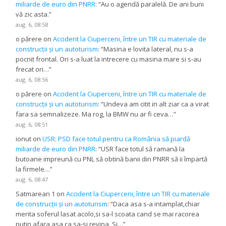
miliarde de euro din PNRR
: “
Au o agendă paralelă. De ani buni
vă zic asta.
”
aug. 6, 08:58
o părere
on
Accident la Ciuperceni, între un TIR cu materiale de
construcții și un autoturism
: “
Masina e lovita lateral, nu s-a
pocnit frontal. Ori s-a luat la intrecere cu masina mare si s-au
frecat ori…
”
aug. 6, 08:56
o părere
on
Accident la Ciuperceni, între un TIR cu materiale de
construcții și un autoturism
: “
Undeva am citit in alt ziar ca a virat
fara sa semnalizeze. Ma rog, la BMW nu ar fi ceva…
”
aug. 6, 08:51
ionut
on
USR: PSD face totul pentru ca România să piardă
miliarde de euro din PNRR
: “
USR face totul să ramană la
butoane impreună cu PNL să obtină banii din PNRR să ii împartă
la firmele…
”
aug. 6, 08:47
Satmarean 1
on
Accident la Ciuperceni, între un TIR cu materiale
de construcții și un autoturism
: “
Daca asa s-a intamplat,chiar
merita soferul lasat acolo,si sa-l scoata cand se mai racorea
putin afara,asa ca sa-si revina. Si…
”