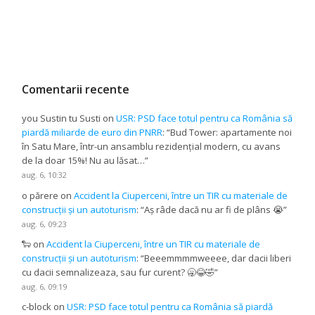
Comentarii recente
you Sustin tu Susti
on
USR: PSD face totul pentru ca România să
piardă miliarde de euro din PNRR
: “
Bud Tower: apartamente noi
în Satu Mare, într-un ansamblu rezidențial modern, cu avans
de la doar 15%! Nu au lăsat…
”
aug. 6, 10:32
o părere
on
Accident la Ciuperceni, între un TIR cu materiale de
construcții și un autoturism
: “
Aș râde dacă nu ar fi de plâns 😭
”
aug. 6, 09:23
🐑
on
Accident la Ciuperceni, între un TIR cu materiale de
construcții și un autoturism
: “
Beeemmmmweeee, dar dacii liberi
cu dacii semnalizeaza, sau fur curent? 🥱😂🤣
”
aug. 6, 09:19
c-block
on
USR: PSD face totul pentru ca România să piardă