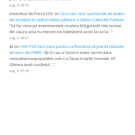
aug. 6, 08:16
Detectivul de Presă SOC
on
Cinci seri, cinci spectacole de teatru
de excepție în cadrul ediției jubiliare a Zilelor Culturale Partium
:
“
Să fac ceva pe evenimentele noastre b0zgoresti! Uite tocmai
din cauza asta nu merem noi băimărenii acolo la voi la…
”
aug. 6, 08:01
👍
on
USR: PSD face totul pentru ca România să piardă miliarde
de euro din PNRR
: “
👍 Si l-au si facut in mare secret dara
consuktareanpopulatiei cum s-a facut in tarile normale. Dl.
Ghinea aveti cuvântul.…
”
aug. 6, 07:50