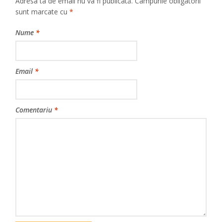
Adresa ta de email nu va fi publicată.
Câmpurile obligatorii
sunt marcate cu
*
Nume
*
Email
*
Comentariu
*