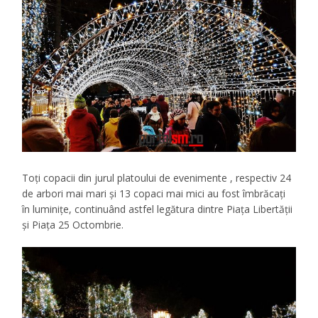
Toți copacii din jurul platoului de evenimente , respectiv 24
de arbori mai mari și 13 copaci mai mici au fost îmbrăcați
în luminițe, continuând astfel legătura dintre Piața Libertății
și Piața 25 Octombrie.