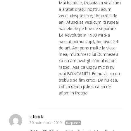
Mai baiatule, trebuia sa vezi cum
a aratat orasu’ nostru acum
zece, cinsprezece, douazeci de
ani. Atunci sa vezi cum iti rupeai
hainele de pe tine de suparare.
La Revolutie in 1989 mi s-a
nascut primul copil, am avut 24
de ani. Am prins multe la viata
mea, multumesc lui Dumnezeu
ca nu am avut ghinionul de un
razboi. Asa ca Ciocu mic si nu
mai BONCANITI. Eu nu zic ca nu
trebuie sa fim critici. Da nu asa,
critica dea-n p..lea, ca sa ne
aflam in treaba.
c-block
30 noiembrie 2019
Răspunde