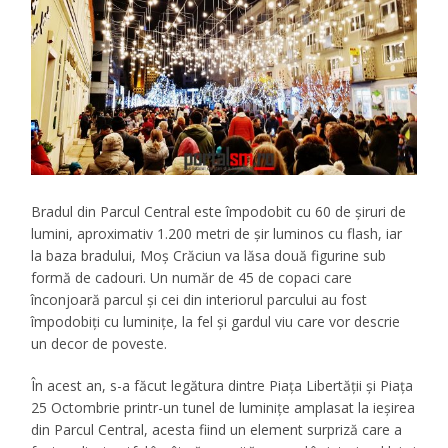
Bradul din Parcul Central este împodobit cu 60 de șiruri de
lumini, aproximativ 1.200 metri de șir luminos cu flash, iar
la baza bradului, Moș Crăciun va lăsa două figurine sub
formă de cadouri. Un număr de 45 de copaci care
înconjoară parcul și cei din interiorul parcului au fost
împodobiți cu luminițe, la fel și gardul viu care vor descrie
un decor de poveste.
În acest an, s-a făcut legătura dintre Piața Libertății și Piața
25 Octombrie printr-un tunel de luminițe amplasat la ieșirea
din Parcul Central, acesta fiind un element surpriză care a