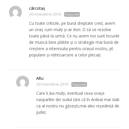
cârcotaş
30 noiembrie 2019
Răspunde
Cu toate criticile, pe bună dreptate cred, avem
un oraş cum mulţi şi-ar dori. O să se rezolve
toate până la urmă. Ce nu avem noi sunt locurile
de muncă bine plătite şi o strategie mai bună de
creştere a interesului pentru oraşul nostru, pt.
populare şi reîntoarcere a celor plecaţi.
Altu
30 noiembrie 2019
Răspunde
Care îi ăia mulți, eventual ceva orașe
nasparlite din sudul țării că în Ardeal mai slab
ca al nostru nu găsești,mai ales reședință de
județ