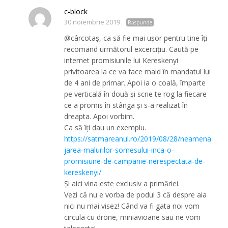
c-block
30 noiembrie 2019
Răspunde
@cârcotaș, ca să fie mai ușor pentru tine îți
recomand următorul excercițiu. Caută pe
internet promisiunile lui Kereskenyi
privitoarea la ce va face maid în mandatul lui
de 4 ani de primar. Apoi ia o coală, împarte
pe verticală în două și scrie te rog la fiecare
ce a promis în stânga și s-a realizat în
dreapta. Apoi vorbim.
Ca să îți dau un exemplu.
https://satmareanul.ro/2019/08/28/neamena
jarea-malurilor-somesului-inca-o-
promisiune-de-campanie-nerespectata-de-
kereskenyi/
Și aici vina este exclusiv a primăriei.
Vezi că nu e vorba de podul 3 că despre aia
nici nu mai visez! Când va fi gata noi vom
circula cu drone, miniavioane sau ne vom