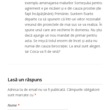
exemplu amenajarea malurilor Someșului pentru
agrement e pe nicăieri și e din cauza prostiei (de
fapt încăpățânării) Primăriei. Suntem foarte
departe ca să spunem că într-un viitor rezonabil
vreunul din proiectele de mai sus se va realiza. În
spune unul care are vechime în domeniu. Nu știu
dacă ajunge un nou mandat de primar pentru
asta. Se mișcă totul enorm de încet și asta nu
numai din cauza birocrației. La anul sunt alegeri.
Iar Coica va fi de vină?
Lasă un răspuns
Adresa ta de email nu va fi publicată.
Câmpurile obligatorii
sunt marcate cu
*
Nume
*