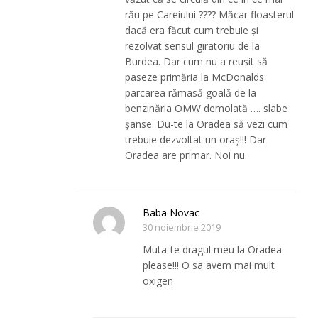
rău pe Careiului ???? Măcar floasterul
dacă era făcut cum trebuie și
rezolvat sensul giratoriu de la
Burdea. Dar cum nu a reușit să
paseze primăria la McDonalds
parcarea rămasă goală de la
benzinăria OMW demolată …. slabe
șanse. Du-te la Oradea să vezi cum
trebuie dezvoltat un oraș!!! Dar
Oradea are primar. Noi nu.
Baba Novac
30 noiembrie 2019
Muta-te dragul meu la Oradea
please!!! O sa avem mai mult
oxigen