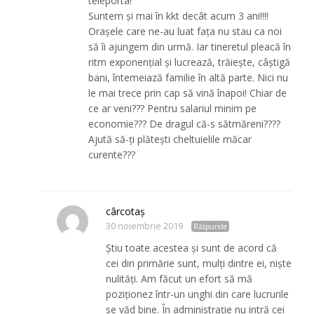
teleporta!
Suntem și mai în kkt decât acum 3 ani!!!!
Orașele care ne-au luat fața nu stau ca noi
să îi ajungem din urmă. Iar tineretul pleacă în
ritm exponențial și lucrează, trăiește, câștigă
bani, întemeiază familie în altă parte. Nici nu
le mai trece prin cap să vină înapoi! Chiar de
ce ar veni??? Pentru salariul minim pe
economie??? De dragul că-s sătmăreni????
Ajută să-ți plătești cheltuielile măcar
curente???
cârcotaş
30 noiembrie 2019
Răspunde
Ştiu toate acestea şi sunt de acord că
cei din primărie sunt, mulţi dintre ei, nişte
nulităţi. Am făcut un efort să mă
poziţionez într-un unghi din care lucrurile
se văd bine. În administraţie nu intră cei