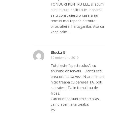
FONDURI PENTRU ELE, si acum
sunt in curs de licitatie. Incearca
sa-ti construiesti o casa si nu
termini mai repede datorita
birocratiei si hartogariilor. Asa ca
keep calm…
Blocku-B
30 noiembrie 2019
Totul este “spectaculos”, cu
anumite observatii. . Dar tu esti
prea orb ca sa vezi. N-are nimeni
nicio treaba cu parerea TA, poti
sa traiesti TU in turnul tau de
fildes.
Carcotim ca suntem carcotasi,
ca nu avem alta treaba.
PS