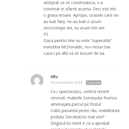
asteptat sa se construiasca, s-a
construit in sfarsit acuma. Deci esti intr-
o grava eroare. Apropo, orasele care ne-
au luat fata, ne-au luat-o acum
zece/cinspe ani, nu acum trei ani.
PS
Daca pentru tine nu este “superutila”
investitia McDonalds, nu-i niciun bai.
Lasa-i pe altii sa se bucure de ea.
Altu
30 noiembrie 2019
Răspunde
Ce-i spectaculos, centrul recent
renovat, malurile Someșului frumos
amenajate,parcul pe fostul
Cubic,pasarela peste râu, reabilitarea
podului Decebal,no mai vrei?
Singurul lui merit e că a aprobat