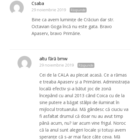
Csaba
29 noiembrie 2019
Răspunde
Bine ca avem luminițe de Crăciun dar str.
Octavian Goga încă nu este gata. Bravo
Apaserv, bravo Primărie.
altu fără bmw
29 noiembrie 2019
Răspunde
Cei de la CALA au plecat acasă. Ce a rămas
e treaba Apaserv și a Primăriei. Administrația
locală efectiv și-a bătut joc de zonă
începând cu anul 2013 când Coica cu de la
sine putere a băgat stâlpii de iluminat în
mijlocul trotuarului. Mă gândesc că ciuciu va
fi asfaltat drumul că doar nu au avut timp
până acum, nu? Iar acum vine frigul. Noroc
că la anul sunt alegeri locale și totuși avem
speranțe că s-ar mai face câte ceva. Mă