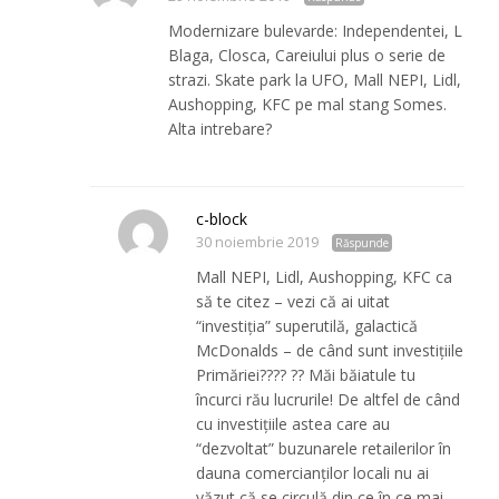
Modernizare bulevarde: Independentei, L
Blaga, Closca, Careiului plus o serie de
strazi. Skate park la UFO, Mall NEPI, Lidl,
Aushopping, KFC pe mal stang Somes.
Alta intrebare?
c-block
30 noiembrie 2019
Răspunde
Mall NEPI, Lidl, Aushopping, KFC ca
să te citez – vezi că ai uitat
“investiția” superutilă, galactică
McDonalds – de când sunt investițiile
Primăriei???? ?? Măi băiatule tu
încurci rău lucrurile! De altfel de când
cu investițiile astea care au
“dezvoltat” buzunarele retailerilor în
dauna comercianților locali nu ai
văzut că se circulă din ce în ce mai