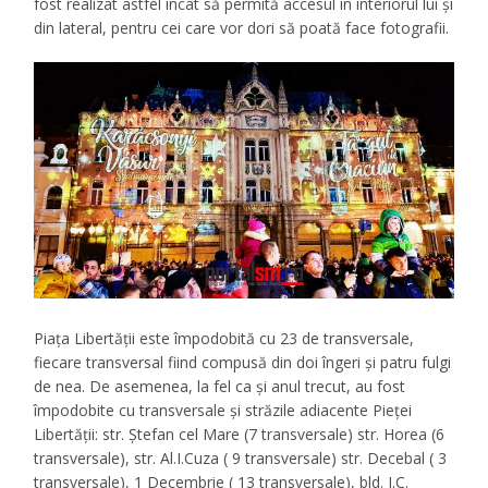
fost realizat astfel încât să permită accesul în interiorul lui și
din lateral, pentru cei care vor dori să poată face fotografii.
Piața Libertății este împodobită cu 23 de transversale,
fiecare transversal fiind compusă din doi îngeri și patru fulgi
de nea. De asemenea, la fel ca și anul trecut, au fost
împodobite cu transversale și străzile adiacente Pieței
Libertății: str. Ștefan cel Mare (7 transversale) str. Horea (6
transversale), str. Al.I.Cuza ( 9 transversale) str. Decebal ( 3
transversale), 1 Decembrie ( 13 transversale), bld. I.C.