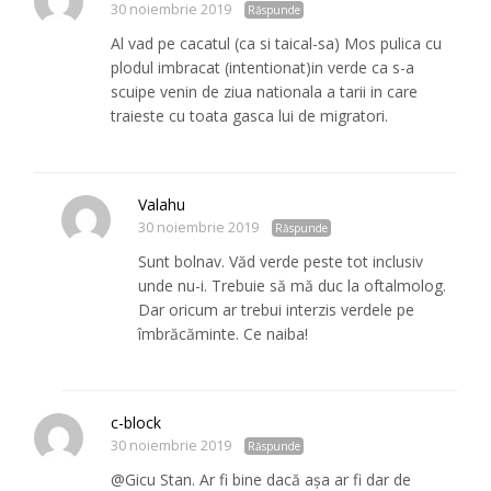
30 noiembrie 2019
Răspunde
Al vad pe cacatul (ca si taical-sa) Mos pulica cu
plodul imbracat (intentionat)in verde ca s-a
scuipe venin de ziua nationala a tarii in care
traieste cu toata gasca lui de migratori.
Valahu
30 noiembrie 2019
Răspunde
Sunt bolnav. Văd verde peste tot inclusiv
unde nu-i. Trebuie să mă duc la oftalmolog.
Dar oricum ar trebui interzis verdele pe
îmbrăcăminte. Ce naiba!
c-block
30 noiembrie 2019
Răspunde
@Gicu Stan. Ar fi bine dacă așa ar fi dar de