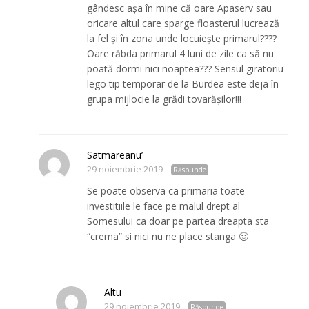
gândesc așa în mine că oare Apaserv sau
oricare altul care sparge floasterul lucrează
la fel și în zona unde locuiește primarul????
Oare răbda primarul 4 luni de zile ca să nu
poată dormi nici noaptea??? Sensul giratoriu
lego tip temporar de la Burdea este deja în
grupa mijlocie la grădi tovarășilor!!!
Satmareanu’
29 noiembrie 2019
Răspunde
Se poate observa ca primaria toate
investitiile le face pe malul drept al
Somesului ca doar pe partea dreapta sta
“crema” si nici nu ne place stanga 🙂
Altu
29 noiembrie 2019
Răspunde