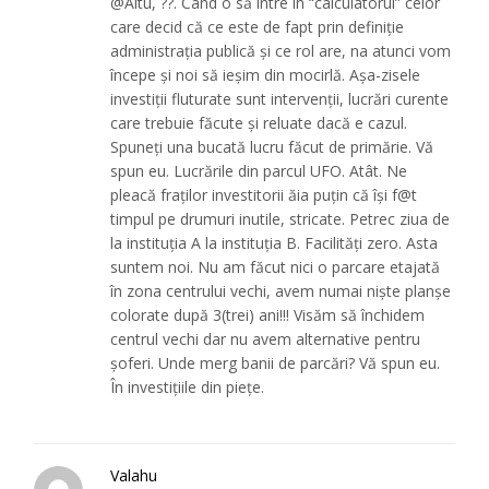
@Altu, ??. Când o să intre în “calculatorul” celor
care decid că ce este de fapt prin definiție
administrația publică și ce rol are, na atunci vom
începe și noi să ieșim din mocirlă. Așa-zisele
investiții fluturate sunt intervenții, lucrări curente
care trebuie făcute și reluate dacă e cazul.
Spuneți una bucată lucru făcut de primărie. Vă
spun eu. Lucrările din parcul UFO. Atât. Ne
pleacă fraților investitorii ăia puțin că își f@t
timpul pe drumuri inutile, stricate. Petrec ziua de
la instituția A la instituția B. Facilități zero. Asta
suntem noi. Nu am făcut nici o parcare etajată
în zona centrului vechi, avem numai niște planșe
colorate după 3(trei) ani!!! Visăm să închidem
centrul vechi dar nu avem alternative pentru
șoferi. Unde merg banii de parcări? Vă spun eu.
În investițiile din piețe.
Valahu