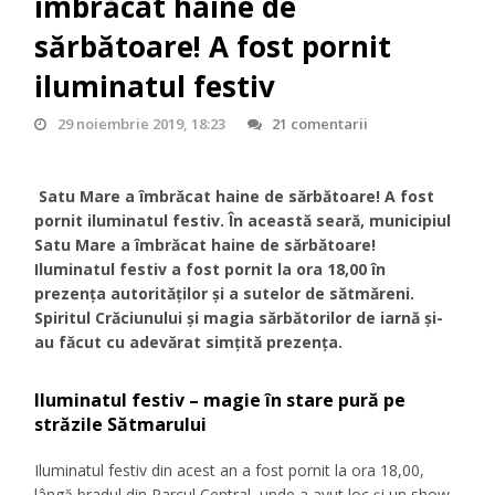
îmbrăcat haine de
sărbătoare! A fost pornit
iluminatul festiv
29 noiembrie 2019, 18:23
21 comentarii
Satu Mare a îmbrăcat haine de sărbătoare! A fost
pornit iluminatul festiv. În această seară, municipiul
Satu Mare a îmbrăcat haine de sărbătoare!
Iluminatul festiv a fost pornit la ora 18,00 în
prezența autorităților și a sutelor de sătmăreni.
Spiritul Crăciunului și magia sărbătorilor de iarnă și-
au făcut cu adevărat simțită prezența.
Iluminatul festiv – magie în stare pură pe
străzile Sătmarului
Iluminatul festiv din acest an a fost pornit la ora 18,00,
lângă bradul din Parcul Central, unde a avut loc și un show