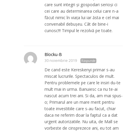
care sunt integri şi gospodari serioşi ci
cei care au determinarea celui care n-a
făcut nimic în viaţa lui iar ăsta e cel mai
convenabil debuşeu. Cât de bine-i
cunosc!!! Timpul le rezolvă pe toate.
Blocku-B
30 noiembrie 2019
Răspunde
De cand este Kereskenyi primar s-au
miscat lucrurile. Spectaculos de mult.
Pentru problemele pe care le insiri du-te
mult mai in urma. Banuiesc ca nu te-ai
nascut acum trei ani. Si da, am mai spus-
o; Primarul are un mare merit pentru
toate investitiile care s-au facut, chiar
daca ne referim doar la faptul ca a dat
urgent autorizatiile. Nu uita, de Mall se
vorbeste de cinsprezece ani, eu tot am