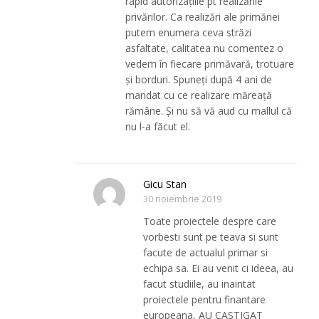
rapid autorizațiile pt realizările
privărilor. Ca realizări ale primăriei
putem enumera ceva străzi
asfaltate, calitatea nu comentez o
vedem în fiecare primăvară, trotuare
și borduri. Spuneți după 4 ani de
mandat cu ce realizare măreață
rămâne. Și nu să vă aud cu mallul că
nu l-a făcut el.
Gicu Stan
30 noiembrie 2019
Toate proiectele despre care
vorbesti sunt pe teava si sunt
facute de actualul primar si
echipa sa. Ei au venit ci ideea, au
facut studiile, au inaintat
proiectele pentru finantare
europeana, AU CASTIGAT