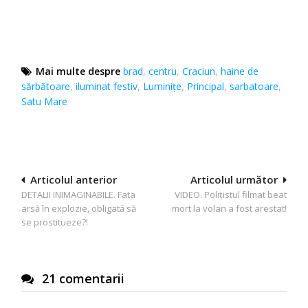
Mai multe despre
brad
,
centru
,
Craciun
,
haine de
sărbătoare
,
iluminat festiv
,
Luminițe
,
Principal
,
sarbatoare
,
Satu Mare
Navigare
Articolul anterior
Articolul următor
DETALII INIMAGINABILE. Fata
VIDEO. Polițistul filmat beat
în
arsă în explozie, obligată să
mort la volan a fost arestat!
articole
se prostitueze?!
21 comentarii