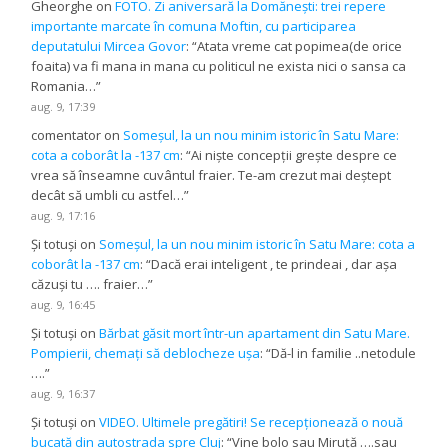
Gheorghe
on
FOTO. Zi aniversară la Domănești: trei repere
importante marcate în comuna Moftin, cu participarea
deputatului Mircea Govor
: “
Atata vreme cat popimea(de orice
foaita) va fi mana in mana cu politicul ne exista nici o sansa ca
Romania…
”
aug. 9, 17:39
comentator
on
Someșul, la un nou minim istoric în Satu Mare:
cota a coborât la -137 cm
: “
Ai niște concepții grește despre ce
vrea să înseamne cuvântul fraier. Te-am crezut mai deștept
decât să umbli cu astfel…
”
aug. 9, 17:16
Și totuși
on
Someșul, la un nou minim istoric în Satu Mare: cota a
coborât la -137 cm
: “
Dacă erai inteligent , te prindeai , dar așa
căzuși tu …. fraier…
”
aug. 9, 16:45
Și totuși
on
Bărbat găsit mort într-un apartament din Satu Mare.
Pompierii, chemați să deblocheze ușa
: “
Dă-l in familie ..netodule
….
”
aug. 9, 16:37
Și totuși
on
VIDEO. Ultimele pregătiri! Se recepționează o nouă
bucată din autostrada spre Cluj
: “
Vine bolo sau Miruță ….sau