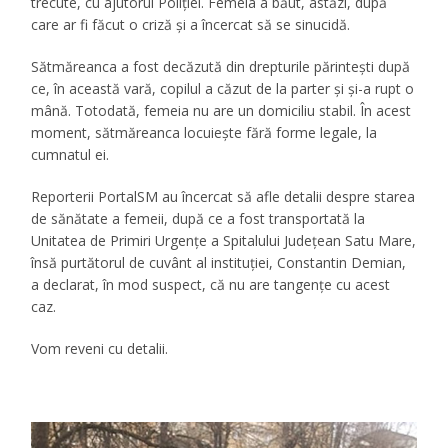
trecute, cu ajutorul Poliției. Femeia a băut, astăzi, după
care ar fi făcut o criză și a încercat să se sinucidă.
Sătmăreanca a fost decăzută din drepturile părintești după
ce, în această vară, copilul a căzut de la parter și și-a rupt o
mână. Totodată, femeia nu are un domiciliu stabil. În acest
moment, sătmăreanca locuiește fără forme legale, la
cumnatul ei.
Reporterii PortalSM au încercat să afle detalii despre starea
de sănătate a femeii, după ce a fost transportată la
Unitatea de Primiri Urgențe a Spitalului Județean Satu Mare,
însă purtătorul de cuvânt al instituției, Constantin Demian,
a declarat, în mod suspect, că nu are tangențe cu acest
caz.
Vom reveni cu detalii.