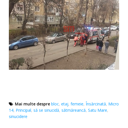
Mai multe despre
bloc
,
etaj
,
femeie
,
Însărcinată
,
Micro
14
,
Principal
,
să se sinucidă
,
sătmăreancă
,
Satu Mare
,
sinucidere