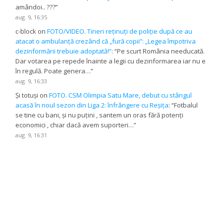
amândoi.. ???
”
aug. 9, 16:35
c-block
on
FOTO/VIDEO. Tineri reținuți de poliție după ce au
atacat o ambulanță crezând că „fură copii”: „Legea împotriva
dezinformării trebuie adoptată!”
: “
Pe scurt România needucată.
Dar votarea pe repede înainte a legii cu dezinformarea iar nu e
în regulă. Poate genera…
”
aug. 9, 16:33
Și totuși
on
FOTO. CSM Olimpia Satu Mare, debut cu stângul
acasă în noul sezon din Liga 2: înfrângere cu Reșița
: “
Fotbalul
se tine cu bani, și nu puțini , santem un oras fără potenți
economici , chiar dacă avem suporteri…
”
aug. 9, 16:31