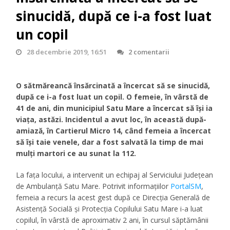
sinucidă, după ce i-a fost luat
un copil
28 decembrie 2019, 16:51
2 comentarii
O sătmăreancă însărcinată a încercat să se sinucidă,
după ce i-a fost luat un copil. O femeie, în vârstă de
41 de ani, din municipiul Satu Mare a încercat să își ia
viața, astăzi. Incidentul a avut loc, în această după-
amiază, în Cartierul Micro 14, când femeia a încercat
să își taie venele, dar a fost salvată la timp de mai
mulți martori ce au sunat la 112.
La fața locului, a intervenit un echipaj al Serviciului Județean
de Ambulanță Satu Mare. Potrivit informațiilor
PortalSM
,
femeia a recurs la acest gest după ce Direcția Generală de
Asistență Socială și Protecția Copilului Satu Mare i-a luat
copilul, în vârstă de aproximativ 2 ani, în cursul săptămânii