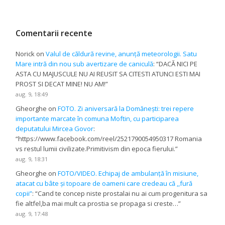
Comentarii recente
Norick
on
Valul de căldură revine, anunță meteorologii. Satu
Mare intră din nou sub avertizare de caniculă
: “
DACĂ NICI PE
ASTA CU MAJUSCULE NU AI REUSIT SA CITESTI ATUNCI ESTI MAI
PROST SI DECAT MINE! NU AM!
”
aug. 9, 18:49
Gheorghe
on
FOTO. Zi aniversară la Domănești: trei repere
importante marcate în comuna Moftin, cu participarea
deputatului Mircea Govor
:
“
https://www.facebook.com/reel/2521790054950317 Romania
vs restul lumii civilizate.Primitivism din epoca fierului.
”
aug. 9, 18:31
Gheorghe
on
FOTO/VIDEO. Echipaj de ambulanță în misiune,
atacat cu bâte și topoare de oameni care credeau că ,,fură
copii”
: “
Cand te concep niste prostalai nu ai cum progenitura sa
fie altfel,ba mai mult ca prostia se propaga si creste…
”
aug. 9, 17:48