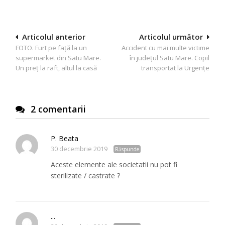
Navigare
Articolul anterior
Articolul următor
FOTO. Furt pe faţă la un
Accident cu mai multe victime
în
supermarket din Satu Mare.
în județul Satu Mare. Copil
articole
Un preţ la raft, altul la casă
transportat la Urgențe
2 comentarii
P. Beata
30 decembrie 2019
Răspunde
Aceste elemente ale societatii nu pot fi
sterilizate / castrate ?
...