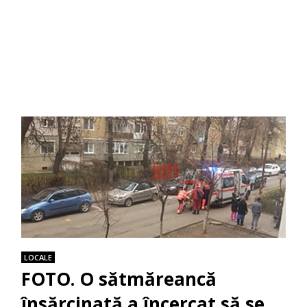
LOCALE
FOTO. O sătmăreancă
însărcinată a încercat să se