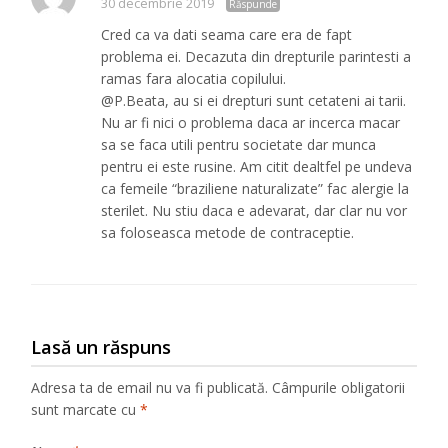
30 decembrie 2019
Răspunde
Cred ca va dati seama care era de fapt
problema ei. Decazuta din drepturile parintesti a
ramas fara alocatia copilului.
@P.Beata, au si ei drepturi sunt cetateni ai tarii.
Nu ar fi nici o problema daca ar incerca macar
sa se faca utili pentru societate dar munca
pentru ei este rusine. Am citit dealtfel pe undeva
ca femeile “braziliene naturalizate” fac alergie la
sterilet. Nu stiu daca e adevarat, dar clar nu vor
sa foloseasca metode de contraceptie.
Lasă un răspuns
Adresa ta de email nu va fi publicată.
Câmpurile obligatorii
sunt marcate cu
*