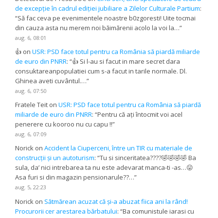
de excepție în cadrul ediției jubiliare a Zilelor Culturale Partium
:
“
Să fac ceva pe evenimentele noastre b0zgoresti! Uite tocmai
din cauza asta nu merem noi băimărenii acolo la voi la…
”
aug. 6, 08:01
👍
on
USR: PSD face totul pentru ca România să piardă miliarde
de euro din PNRR
: “
👍 Si l-au si facut in mare secret dara
consuktareanpopulatiei cum s-a facut in tarile normale. Dl.
Ghinea aveti cuvântul.…
”
aug. 6, 07:50
Fratele Teit
on
USR: PSD face totul pentru ca România să piardă
miliarde de euro din PNRR
: “
Pentru că ați întocmit voi acel
penerere cu kooroo nu cu capu !!
”
aug. 6, 07:09
Norick
on
Accident la Ciuperceni, între un TIR cu materiale de
construcții și un autoturism
: “
Tu si sinceritatea????🤣🤣🤣🤣 Ba
sula, da’ nici intrebarea ta nu este adevarat manca-ti -as…😛
Asa furi si din magazin pensionarule??…
”
aug. 5, 22:23
Norick
on
Sătmărean acuzat că și-a abuzat fiica ani la rând!
Procurorii cer arestarea bărbatului
: “
Ba comunistule iarasi cu