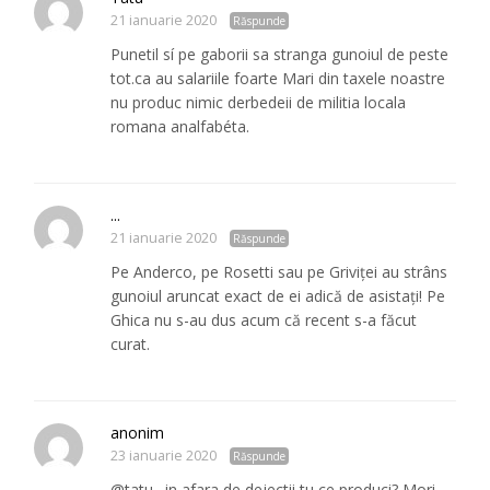
21 ianuarie 2020
Răspunde
Punetil sí pe gaborii sa stranga gunoiul de peste
tot.ca au salariile foarte Mari din taxele noastre
nu produc nimic derbedeii de militia locala
romana analfabéta.
...
21 ianuarie 2020
Răspunde
Pe Anderco, pe Rosetti sau pe Griviței au strâns
gunoiul aruncat exact de ei adică de asistați! Pe
Ghica nu s-au dus acum că recent s-a făcut
curat.
anonim
23 ianuarie 2020
Răspunde
@tatu…in afara de dejectii tu ce produci? Mori