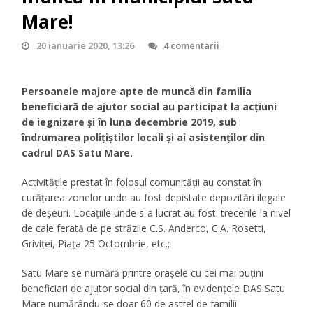
Mare!
20 ianuarie 2020, 13:26
4 comentarii
Persoanele majore apte de muncă din familia
beneficiară de ajutor social au participat la acțiuni
de iegnizare și în luna decembrie 2019, sub
îndrumarea polițiștilor locali și ai asistenților din
cadrul DAS Satu Mare.
Activităţile prestat în folosul comunităţii au constat în
curăţarea zonelor unde au fost depistate depozitări ilegale
de deşeuri. Locaţiile unde s-a lucrat au fost: trecerile la nivel
de cale ferată de pe străzile C.S. Anderco, C.A. Rosetti,
Griviței, Piața 25 Octombrie, etc.;
Satu Mare se numără printre orașele cu cei mai puțini
beneficiari de ajutor social din țară, în evidențele DAS Satu
Mare numărându-se doar 60 de astfel de familii