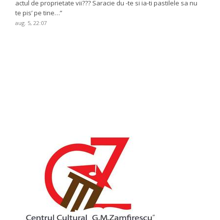
actul de proprietate vii??? Saracie du -te si ia-ti pastilele sa nu
te pis’ pe tine…
”
aug. 5, 22:07