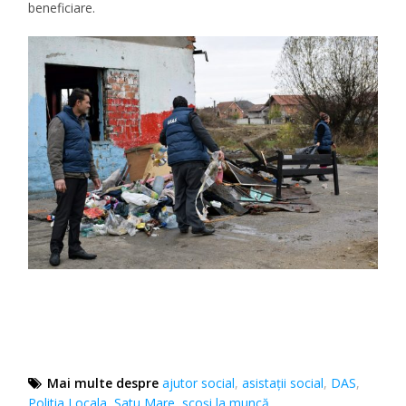
beneficiare.
Mai multe despre
ajutor social
,
asistații social
,
DAS
,
Politia Locala
,
Satu Mare
,
scoși la muncă