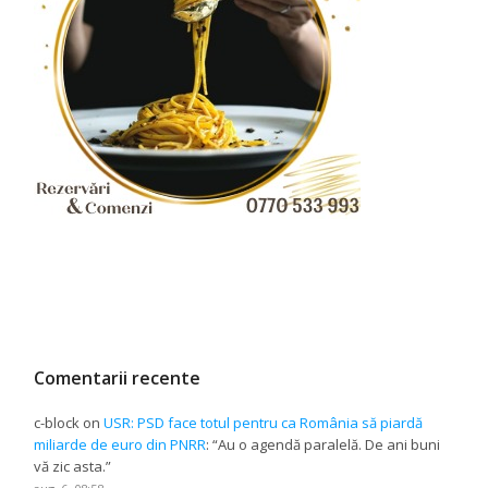
Comentarii recente
c-block
on
USR: PSD face totul pentru ca România să piardă
miliarde de euro din PNRR
: “
Au o agendă paralelă. De ani buni
vă zic asta.
”