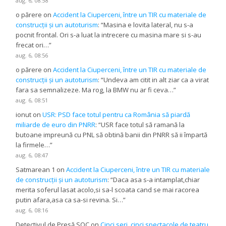
aug. 6, 08:58
o părere
on
Accident la Ciuperceni, între un TIR cu materiale de
construcții și un autoturism
: “
Masina e lovita lateral, nu s-a
pocnit frontal. Ori s-a luat la intrecere cu masina mare si s-au
frecat ori…
”
aug. 6, 08:56
o părere
on
Accident la Ciuperceni, între un TIR cu materiale de
construcții și un autoturism
: “
Undeva am citit in alt ziar ca a virat
fara sa semnalizeze. Ma rog, la BMW nu ar fi ceva…
”
aug. 6, 08:51
ionut
on
USR: PSD face totul pentru ca România să piardă
miliarde de euro din PNRR
: “
USR face totul să ramană la
butoane impreună cu PNL să obtină banii din PNRR să ii împartă
la firmele…
”
aug. 6, 08:47
Satmarean 1
on
Accident la Ciuperceni, între un TIR cu materiale
de construcții și un autoturism
: “
Daca asa s-a intamplat,chiar
merita soferul lasat acolo,si sa-l scoata cand se mai racorea
putin afara,asa ca sa-si revina. Si…
”
aug. 6, 08:16
Detectivul de Presă SOC
on
Cinci seri, cinci spectacole de teatru