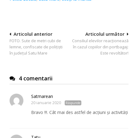
Navigare
Articolul anterior
Articolul următor
FOTO. Sute de metri cubi de
Consiliul elevilor reacționează
în
lemne, confiscate de polițiști
în cazul copiilor din portbagaj:
articole
în județul Satu Mare
Este revoltător!
4 comentarii
Satmarean
20 ianuarie 2020
Răspunde
Bravo !!!. Cât mai des astfel de acțiuni și activități
Tatu