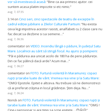
vor să investească acasă
: “
Bine ca aia primesc ajutor. cei
suntem acasa platim impozite si etc nimic.
”
aug. 7, 07:35
3.14
on
Cinci seri, cinci spectacole de teatru de excepție în
cadrul ediției jubiliare a Zilelor Culturale Partium
: “
Nu exista
ceva legi impotriva acestor rasisti, analfabeti cu 2 clase care nu
fac decat sa dezbine si sa semene…
”
aug. 7, 06:36
comentator
on
VIDEO. Incendiu lângă o pădure, în județul Satu
Mare. Localnicii au sărit să stingă focul. Au ajuns și pompierii
:
“
Păi e pădurea aia unicat acolo de 180 ha de pere pădurețe.
Din ce fac pălincă dacă arde? Acum mai…
”
aug. 7, 06:27
comentator
on
FOTO. Furtună violentă în Maramureș: copaci
rupți și tarabe luate de vânt. Vremea rea vine și la Satu Mare
:
“
OMG! Epistole. Epitet e altceva. Nu trebuie să ne demonstrezi
că ai preferat crășma in locul grădiniței. Știm deja. Nu…
”
aug. 7, 06:24
Norick
on
FOTO. Furtună violentă în Maramureș: copaci rupți și
tarabe luate de vânt. Vremea rea vine și la Satu Mare
: “
OMG !
Cine-i pensionar si are timp sa scrie epitete….😯😛😉
”