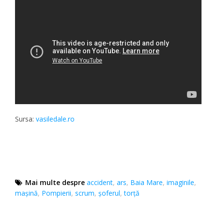
Sursa:
vasiledale.ro
Mai multe despre
accident
,
ars
,
Baia Mare
,
imaginile
,
mașină
,
Pompierii
,
scrum
,
șoferul
,
torță