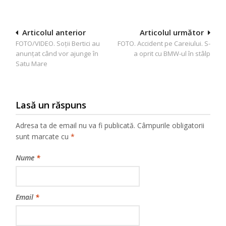
Navigare
Articolul anterior
Articolul următor
FOTO/VIDEO. Soții Bertici au
FOTO. Accident pe Careiului. S-
în
anunțat când vor ajunge în
a oprit cu BMW-ul în stâlp
articole
Satu Mare
Lasă un răspuns
Adresa ta de email nu va fi publicată.
Câmpurile obligatorii
sunt marcate cu
*
Nume
*
Email
*