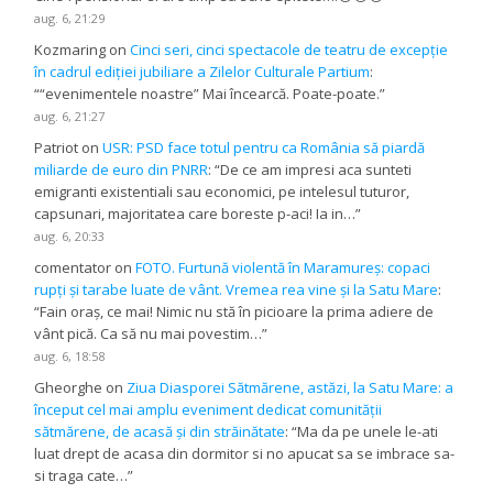
aug. 6, 21:29
Kozmaring
on
Cinci seri, cinci spectacole de teatru de excepție
în cadrul ediției jubiliare a Zilelor Culturale Partium
:
“
“evenimentele noastre” Mai încearcă. Poate-poate.
”
aug. 6, 21:27
Patriot
on
USR: PSD face totul pentru ca România să piardă
miliarde de euro din PNRR
: “
De ce am impresi aca sunteti
emigranti existentiali sau economici, pe intelesul tuturor,
capsunari, majoritatea care boreste p-aci! Ia in…
”
aug. 6, 20:33
comentator
on
FOTO. Furtună violentă în Maramureș: copaci
rupți și tarabe luate de vânt. Vremea rea vine și la Satu Mare
:
“
Fain oraș, ce mai! Nimic nu stă în picioare la prima adiere de
vânt pică. Ca să nu mai povestim…
”
aug. 6, 18:58
Gheorghe
on
Ziua Diasporei Sătmărene, astăzi, la Satu Mare: a
început cel mai amplu eveniment dedicat comunității
sătmărene, de acasă și din străinătate
: “
Ma da pe unele le-ati
luat drept de acasa din dormitor si no apucat sa se imbrace sa-
si traga cate…
”