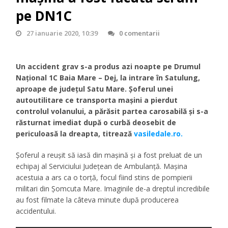
pe DN1C
27 ianuarie 2020, 10:39
0 comentarii
Un accident grav s-a produs azi noapte pe Drumul
Național 1C Baia Mare – Dej, la intrare în Satulung,
aproape de județul Satu Mare. Șoferul unei
autoutilitare ce transporta mașini a pierdut
controlul volanului, a părăsit partea carosabilă și s-a
răsturnat imediat după o curbă deosebit de
periculoasă la dreapta, titrează
vasiledale.ro.
Șoferul a reușit să iasă din mașină și a fost preluat de un
echipaj al Serviciului Județean de Ambulanță. Mașina
acestuia a ars ca o torță, focul fiind stins de pompierii
militari din Șomcuta Mare. Imaginile de-a dreptul incredibile
au fost filmate la câteva minute după producerea
accidentului.