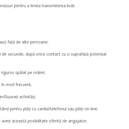
măsuri pentru a limita transmiterea bolii:
pași) față de alte persoane;
0 de secunde, după orice contact cu o suprafață potențial
i riguros spălat pe mâini!;
t în mod frecvent;
esfășurați activități;
ând pentru plăți cu cardul/telefonul sau plăți on-line;
aveți această posibilitate oferită de angajator;