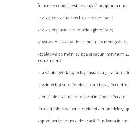
În aceste condiții, este esențială adoptarea unor 
-evitați contactul direct cu alte persoane;
-evitați deplasările și zonele aglomerate;
-păstrați o distanță de cel puțin 1,5 metri (cât 3 
-spălați-vă pe mâini cu apă și săpun, minimum 2
contaminată;
-nu vă atingeți fața, ochii, nasul sau gura fără a f
-dezinfectați suprafețele cu care intrați în contac
-aerisiți de mai multe ori pe zi încăperile în care d
-limitați folosirea bancnotelor și a monedelor, opt
-optați pentru munca de acasă, în măsura în care 