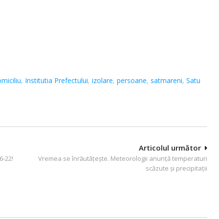
miciliu
,
Institutia Prefectului
,
izolare
,
persoane
,
satmareni
,
Satu
Articolul următor
6-22!
Vremea se înrăutățește. Meteorologii anunță temperaturi
scăzute și precipitații