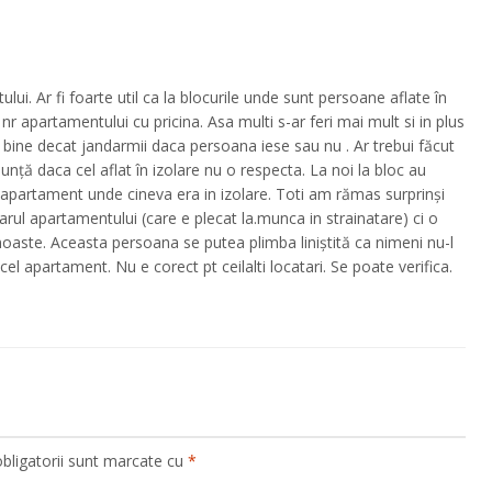
ului. Ar fi foarte util ca la blocurile unde sunt persoane aflate în
 nr apartamentului cu pricina. Asa multi s-ar feri mai mult si in plus
i bine decat jandarmii daca persoana iese sau nu . Ar trebui făcut
unță daca cel aflat în izolare nu o respecta. La noi la bloc au
 apartament unde cineva era in izolare. Toti am rămas surprinși
arul apartamentului (care e plecat la.munca in strainatare) ci o
oaste. Aceasta persoana se putea plimba liniștită ca nimeni nu-l
el apartament. Nu e corect pt ceilalti locatari. Se poate verifica.
bligatorii sunt marcate cu
*