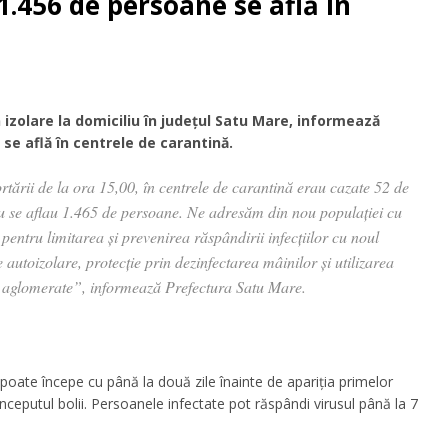
.456 de persoane se află în
 izolare la domiciliu în județul Satu Mare, informează
 se află în centrele de carantină.
rtării de la ora 15,00, în centrele de carantină erau cazate 52 de
u se aflau 1.465 de persoane. Ne adresăm din nou populației cu
ntru limitarea și prevenirea răspândirii infecțiilor cu noul
utoizolare, protecție prin dezinfectarea mâinilor și utilizarea
uri aglomerate”, informează Prefectura Satu Mare.
oate începe cu până la două zile înainte de apariția primelor
începutul bolii. Persoanele infectate pot răspândi virusul până la 7