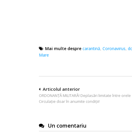
Mai multe despre
carantină
,
Coronavirus
,
do
Mare
Navigare
Articolul anterior
ORDONANŢĂ MILITARĂ! Deplasări limitate între orele 
în
Circulaţie doar în anumite condiţii!
articole
Un comentariu