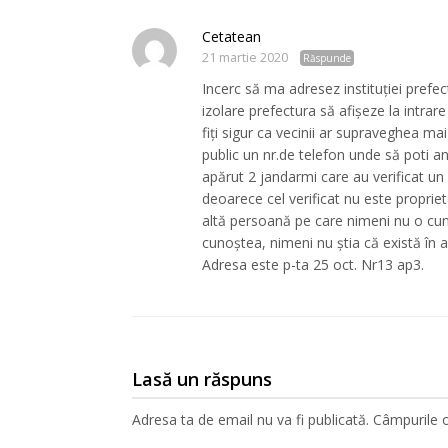
Cetatean
21 martie 2020
Răspunde
Incerc să ma adresez instituției prefect
izolare prefectura să afișeze la intrare
fiți sigur ca vecinii ar supraveghea ma
public un nr.de telefon unde să poti an
apărut 2 jandarmi care au verificat un
deoarece cel verificat nu este propriet
altă persoană pe care nimeni nu o cun
cunoștea, nimeni nu știa că există în ac
Adresa este p-ta 25 oct. Nr13 ap3.
Lasă un răspuns
Adresa ta de email nu va fi publicată.
Câmpurile o