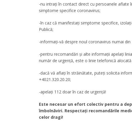
-nu intrați în contact direct cu persoanele aflate 
simptome specifice coronavirus;
-în caz că manifestați simptome specifice, izolați
Publică;
-informați-vă despre noul coronavirus numai din s
-pentru recomandări și alte informații apelaţi 
număr de urgență, este o linie telefonică alocată 
-dacă vă aflaţi în străinătate, puteţi solicita info
+4021.320.20.20;
-apelați 112 doar în caz de urgență!
Este necesar un efort colectiv pentru a dep
îmbolnăviri. Respectați recomandările medic
celor dragi!