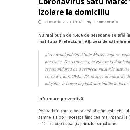
Coronavirus Satu Mare: 1
izolare la domiciliu
21 martie 2020, 19:07
1 comentariu
Nu mai puțin de 1.456 de persoane se află în
Instituția Prefectului. Alți zeci de sătmăreni
,,La nivelul județului Satu Mare, conform rapo
persoane. De asemenea, în izolare la domicili
recomandarea de a respecta măsurile dispuse pe
coronavirus COVID-19, în special măsurile de a
măștilor, evitarea deplasărilor inutile în loc
Informare preventivă
Perioada în care o persoană răspândește virusul p
semne ale bolii, aceasta fiind cea mai intensă la 
– 12 zile după apariția primelor simptome.