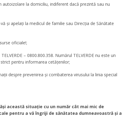
în autoizolare la domiciliu, indiferent dacă prezintă sau nu
-vă și apelați la medicul de familie sau Direcția de Sănătate
urse oficiale!;
linia TELVERDE – 0800.800.358. Numărul TELVERDE nu este un
strict pentru informarea cetățenilor;
rmații despre prevenirea și combaterea virusului la linia special
ăși această situație cu un număr cât mai mic de
ale pentru a vă îngriji de sănătatea dumneavoastră și a