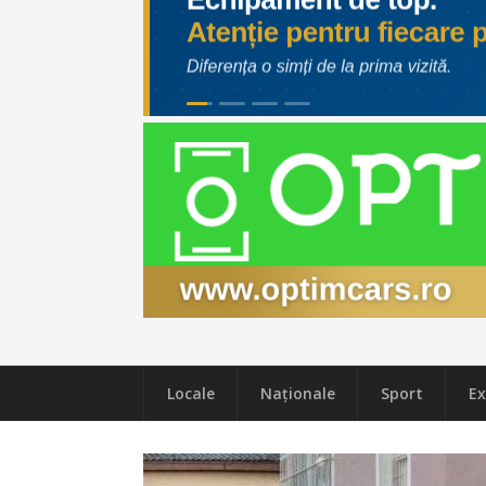
Locale
Naţionale
Sport
Ex