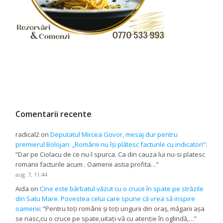
Comentarii recente
radical2
on
Deputatul Mircea Govor, mesaj dur pentru
premierul Bolojan: „Românii nu își plătesc facturile cu indicatori”
:
“
Dar pe Ciolacu de ce nu-l spurca. Ca din cauza lui nu-si platesc
romanii facturile acum . Oamenii astia profita…
”
aug. 7, 11:44
Aida
on
Cine este bărbatul văzut cu o cruce în spate pe străzile
din Satu Mare. Povestea celui care spune că vrea să inspire
oamenii
: “
Pentru toți românii și toți ungurii din oraș, măgarii așa
se nasc,cu o cruce pe spate,uitați-vă cu atenție în oglindă,…
”