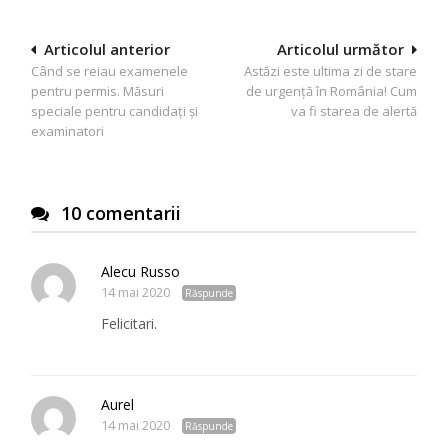
Navigare
Articolul anterior
Articolul următor
Când se reiau examenele
Astăzi este ultima zi de stare
în
pentru permis. Măsuri
de urgență în România! Cum
articole
speciale pentru candidați și
va fi starea de alertă
examinatori
10 comentarii
Alecu Russo
14 mai 2020
Răspunde
Felicitari.
Aurel
14 mai 2020
Răspunde