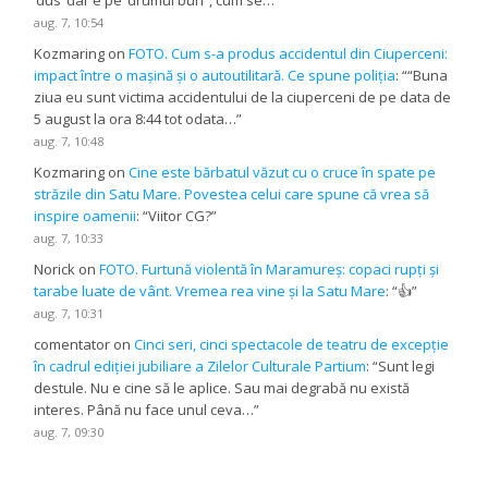
aug. 7, 10:54
Kozmaring
on
FOTO. Cum s-a produs accidentul din Ciuperceni:
impact între o mașină și o autoutilitară. Ce spune poliția
: “
“Buna
ziua eu sunt victima accidentului de la ciuperceni de pe data de
5 august la ora 8:44 tot odata…
”
aug. 7, 10:48
Kozmaring
on
Cine este bărbatul văzut cu o cruce în spate pe
străzile din Satu Mare. Povestea celui care spune că vrea să
inspire oamenii
: “
Viitor CG?
”
aug. 7, 10:33
Norick
on
FOTO. Furtună violentă în Maramureș: copaci rupți și
tarabe luate de vânt. Vremea rea vine și la Satu Mare
: “
👍
”
aug. 7, 10:31
comentator
on
Cinci seri, cinci spectacole de teatru de excepție
în cadrul ediției jubiliare a Zilelor Culturale Partium
: “
Sunt legi
destule. Nu e cine să le aplice. Sau mai degrabă nu există
interes. Până nu face unul ceva…
”
aug. 7, 09:30