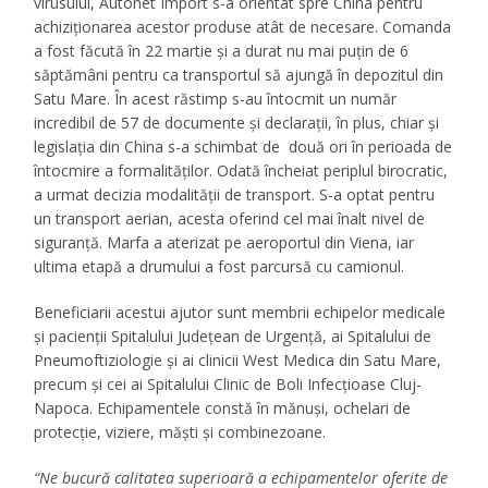
virusului, Autonet Import s-a orientat spre China pentru
achiziționarea acestor produse atât de necesare. Comanda
a fost făcută în 22 martie și a durat nu mai puțin de 6
săptămâni pentru ca transportul să ajungă în depozitul din
Satu Mare. În acest răstimp s-au întocmit un număr
incredibil de 57 de documente și declarații, în plus, chiar și
legislația din China s-a schimbat de două ori în perioada de
întocmire a formalităților. Odată încheiat periplul birocratic,
a urmat decizia modalității de transport. S-a optat pentru
un transport aerian, acesta oferind cel mai înalt nivel de
siguranță. Marfa a aterizat pe aeroportul din Viena, iar
ultima etapă a drumului a fost parcursă cu camionul.
Beneficiarii acestui ajutor sunt membrii echipelor medicale
și pacienții Spitalului Județean de Urgență, ai Spitalului de
Pneumoftiziologie și ai clinicii West Medica din Satu Mare,
precum și cei ai Spitalului Clinic de Boli Infecțioase Cluj-
Napoca. Echipamentele constă în mănuși, ochelari de
protecție, viziere, măști și combinezoane.
“Ne bucură calitatea superioară a echipamentelor oferite de