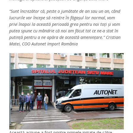
“Sunt încrezător că, peste o jumătate de an sau un an, când
lucrurile vor începe să reintre în făgașul lor normal, vom
privi înapoi la această perioadă grea pentru noi toți și vom
putea spune cu mândrie că noi am făcut tot ce ne-a stat în
putință pentru a ne apăra de această amenințare.” Cristian
Matei, COO Autonet Import România
Această acțiune a fost printre primele inițiate de către