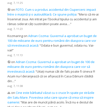
aug. 7, 11:25
🤪
on
FOTO. Cum s-a produs accidentul din Ciuperceni: impact
între o mașină și o autoutilitară. Ce spune poliția
: “
Mersi că mi-ai
înseninat ziua. Am intrat pe f.bookul tipului cu accidentul și am
rămas siderat câți sustinători poate avea.…
”
aug. 7, 11:23
Kozmaring
on
Adrian Cozma: Guvernul a aprobat un buget de
100 de milioane de euro pentru românii din diaspora care vor
să investească acasă
: “
Odata e bun guvernul, odata nu. Vai-
vai!
”
aug. 7, 11:13
🤪
on
Adrian Cozma: Guvernul a aprobat un buget de 100 de
milioane de euro pentru românii din diaspora care vor să
investească acasă
: “
Uitați numai cât de fals poate fi cineva !!!
Acum nu-l deranjează că se afișează în Casa Dăinurii clădită
din…
”
aug. 7, 11:08
🙏
on
Cine este bărbatul văzut cu o cruce în spate pe străzile
din Satu Mare. Povestea celui care spune că vrea să inspire
oamenii
: “
Mai are de muncit până acolo. Încă nu e destul de
‘dus’ dar e pe ‘drumul bun’ , cum se…
”