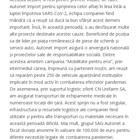
Autonet Import pentru sprijinirea celor aflați în linia întâi a
luptei împotriva SARS-CoV-2, echipa companiei fiind
mândră că a reușit să ducă la bun sfârșit acest demers
important. Însă, în această perioadă, s-au desfășurat multe
alte proiecte destinate acestei cauze. Beneficiind de poziția
sa de lider pe piața românească de piese de schimb și
servicii auto, Autonet Import asigură o anvergură națională
și proiectelor sale de responsabilitate socială. Dintre
acestea amintim campania “Mobilitate pentru eroi”, prin
intermediul căreia, împreună cu partenerii noștri, am reușit
să reparăm peste 250 de vehicule aparținând instituțiilor
implicate în mod activ în combaterea efectelor pandemiei.
De asemenea, prin suportul logistic oferit CN Unifarm SA,
am asigurat transporturi de echipamente medicale în
numeroase locații din țară. Acest sprijin nu a fost singular,
infrastructura și resursele logistice ale companiei fiind
utilizate și pentru alte transporturi cu materiale necesare în
această perioadă dificilă. Mai mult, grupul SAG-Autonet a
făcut donații anonime în valoare de 100.000 de euro pentru
diferite necesități legate de combaterea pandemiei.