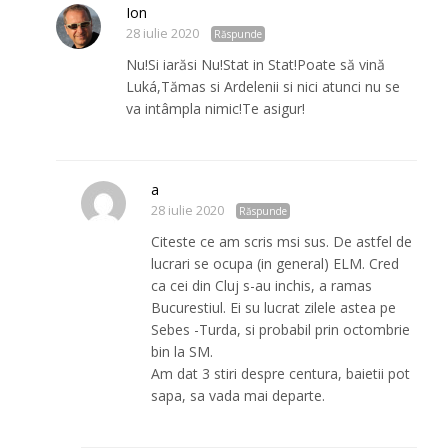
Ion
28 iulie 2020
Răspunde
Nu!Si iarăsi Nu!Stat in Stat!Poate să vină
Luká,Tămas si Ardelenii si nici atunci nu se
va intâmpla nimic!Te asigur!
a
28 iulie 2020
Răspunde
Citeste ce am scris msi sus. De astfel de
lucrari se ocupa (in general) ELM. Cred
ca cei din Cluj s-au inchis, a ramas
Bucurestiul. Ei su lucrat zilele astea pe
Sebes -Turda, si probabil prin octombrie
bin la SM.
Am dat 3 stiri despre centura, baietii pot
sapa, sa vada mai departe.