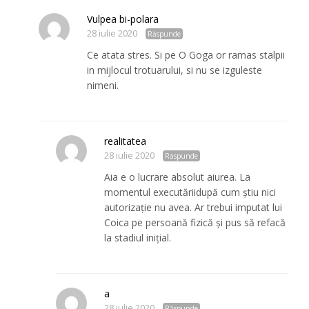
Vulpea bi-polara
28 iulie 2020
Răspunde
Ce atata stres. Si pe O Goga or ramas stalpii
in mijlocul trotuarului, si nu se izguleste
nimeni.
realitatea
28 iulie 2020
Răspunde
Aia e o lucrare absolut aiurea. La
momentul executăriidupă cum știu nici
autorizație nu avea. Ar trebui imputat lui
Coica pe persoană fizică și pus să refacă
la stadiul inițial.
a
28 iulie 2020
Răspunde