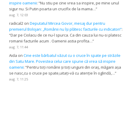
inspire oamenii
: “
Nu stiu pe cine vrea sa inspire, pe mine unul
sigur nu. Si Putin poarta un crucifix de la mama…
”
aug. 7, 12:03
radical2
on
Deputatul Mircea Govor, mesaj dur pentru
premierul Bolojan: „Românii nu își plătesc facturile cu indicatori”
:
“
Dar pe Ciolacu de ce nu-l spurca. Ca din cauza lui nu-si platesc
romanii facturile acum . Oamenii astia profita…
”
aug. 7, 11:44
Aida
on
Cine este bărbatul văzut cu o cruce în spate pe străzile
din Satu Mare. Povestea celui care spune că vrea să inspire
oamenii
: “
Pentru toți românii și toți ungurii din oraș, măgarii așa
se nasc,cu o cruce pe spate,uitați-vă cu atenție în oglindă,…
”
aug. 7, 11:25