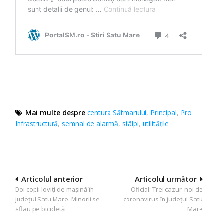
Mai multe despre
centura Sătmarului
,
Principal
,
Pro
Infrastructură
,
semnal de alarmă
,
stâlpi
,
utilitățile
Navigare
Articolul anterior
Articolul următor
Doi copii loviți de mașină în
Oficial: Trei cazuri noi de
în
județul Satu Mare. Minorii se
coronavirus în județul Satu
articole
aflau pe bicicletă
Mare