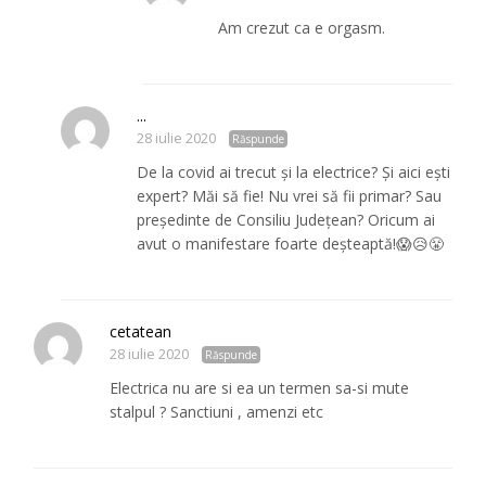
Am crezut ca e orgasm.
...
28 iulie 2020
Răspunde
De la covid ai trecut și la electrice? Și aici ești
expert? Măi să fie! Nu vrei să fii primar? Sau
președinte de Consiliu Județean? Oricum ai
avut o manifestare foarte deșteaptă!😱😥😤
cetatean
28 iulie 2020
Răspunde
Electrica nu are si ea un termen sa-si mute
stalpul ? Sanctiuni , amenzi etc