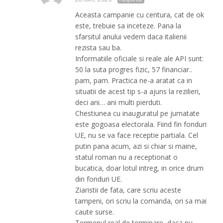
Aceasta campanie cu centura, cat de ok
este, trebuie sa inceteze. Pana la
sfarsitul anului vedem daca italienii
rezista sau ba.
Informatiile oficiale si reale ale API sunt:
50 la suta progres fizic, 57 financiar..
pam, pam. Practica ne-a aratat ca in
situatii de acest tip s-a ajuns la rezilieri,
deci ani… ani multi pierduti.
Chestiunea cu inauguratul pe jumatate
este gogoasa electorala. Fiind fin fonduri
UE, nu se va face receptie partiala. Cel
putin pana acum, azi si chiar si maine,
statul roman nu a receptionat o
bucatica, doar lotul intreg, in orice drum
din fonduri UE.
Ziaristii de fata, care scriu aceste
tampeni, ori scriu la comanda, ori sa mai
caute surse.
Termenul real de terminare, daca nu