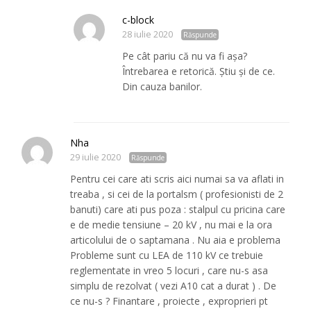
c-block
28 iulie 2020
Răspunde
Pe cât pariu că nu va fi așa?
Întrebarea e retorică. Știu și de ce.
Din cauza banilor.
Nha
29 iulie 2020
Răspunde
Pentru cei care ati scris aici numai sa va aflati in
treaba , si cei de la portalsm ( profesionisti de 2
banuti) care ati pus poza : stalpul cu pricina care
e de medie tensiune – 20 kV , nu mai e la ora
articolului de o saptamana . Nu aia e problema
Probleme sunt cu LEA de 110 kV ce trebuie
reglementate in vreo 5 locuri , care nu-s asa
simplu de rezolvat ( vezi A10 cat a durat ) . De
ce nu-s ? Finantare , proiecte , exproprieri pt