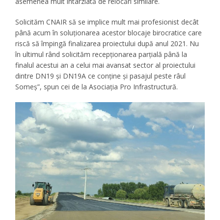
asemenea mult întârziată de relocări similare.
Solicităm CNAIR să se implice mult mai profesionist decât
până acum în soluționarea acestor blocaje birocratice care
riscă să împingă finalizarea proiectului după anul 2021. Nu
în ultimul rând solicităm recepționarea parțială până la
finalul acestui an a celui mai avansat sector al proiectului
dintre DN19 și DN19A ce conține și pasajul peste râul
Someș”, spun cei de la Asociația Pro Infrastructură.