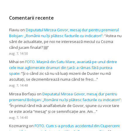
Comentarii recente
Flaviu
on
Deputatul Mircea Govor, mesaj dur pentru premierul
Bolojan: „Românii nu își plătesc facturile cu indicatori”
: “
Astea nu
sânt de actualitate, pe noi ne interesează meciul cu Cozma
când jucam finala!?:))))
”
aug. 7, 14:50
Mihai
on
FOTO. Mașină din Satu Mare, avariată pe unul dintre
cele mai aglomerate drumuri din țară: a rămas fără puntea
spate
: “
Și o când zic să nu vă luați mizerii de Duster nu mă
ascultați, se dezmembrează numa când te freci…
”
aug. 7, 14:48
Mircea Borfașu
on
Deputatul Mircea Govor, mesaj dur pentru
premierul Bolojan: „Românii nu își plătesc facturile cu indicatori”
:
“
În primul rând măi analfabetule de Govor, spune cu voce tare
ce este acela “mesaj” și ce semnificație are. Am…
”
aug. 7, 14:40
Kozmaring
on
FOTO. Cum s-a produs accidentul din Ciuperceni: