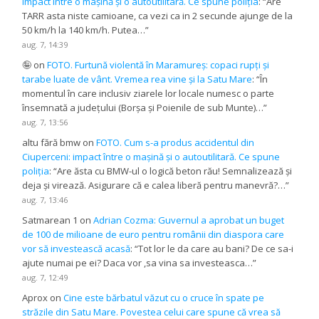
impact între o mașină și o autoutilitară. Ce spune poliția
: “
Are
TARR asta niste camioane, ca vezi ca in 2 secunde ajunge de la
50 km/h la 140 km/h. Putea…
”
aug. 7, 14:39
🤪
on
FOTO. Furtună violentă în Maramureș: copaci rupți și
tarabe luate de vânt. Vremea rea vine și la Satu Mare
: “
În
momentul în care inclusiv ziarele lor locale numesc o parte
însemnată a județului (Borșa și Poienile de sub Munte)…
”
aug. 7, 13:56
altu fără bmw
on
FOTO. Cum s-a produs accidentul din
Ciuperceni: impact între o mașină și o autoutilitară. Ce spune
poliția
: “
Are ăsta cu BMW-ul o logică beton rău! Semnalizează și
deja și virează. Asigurare că e calea liberă pentru manevră?…
”
aug. 7, 13:46
Satmarean 1
on
Adrian Cozma: Guvernul a aprobat un buget
de 100 de milioane de euro pentru românii din diaspora care
vor să investească acasă
: “
Tot lor le da care au bani? De ce sa-i
ajute numai pe ei? Daca vor ,sa vina sa investeasca…
”
aug. 7, 12:49
Aprox
on
Cine este bărbatul văzut cu o cruce în spate pe
străzile din Satu Mare. Povestea celui care spune că vrea să