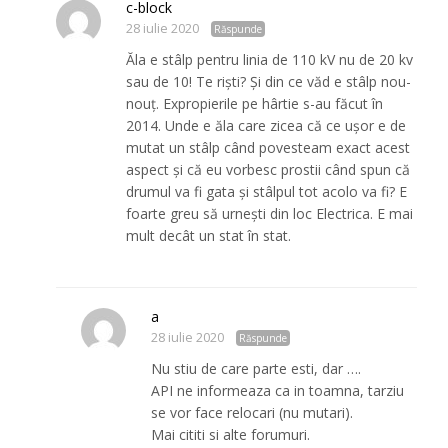
c-block
28 iulie 2020
Răspunde
Ăla e stâlp pentru linia de 110 kV nu de 20 kv
sau de 10! Te riști? Și din ce văd e stâlp nou-
nouț. Expropierile pe hârtie s-au făcut în
2014. Unde e ăla care zicea că ce ușor e de
mutat un stâlp când povesteam exact acest
aspect și că eu vorbesc prostii când spun că
drumul va fi gata și stâlpul tot acolo va fi? E
foarte greu să urnești din loc Electrica. E mai
mult decât un stat în stat.
a
28 iulie 2020
Răspunde
Nu stiu de care parte esti, dar ….
API ne informeaza ca in toamna, tarziu
se vor face relocari (nu mutari).
Mai cititi si alte forumuri.