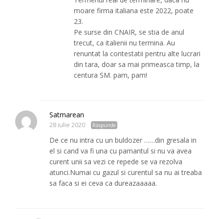
moare firma italiana este 2022, poate
23.
Pe surse din CNAIR, se stia de anul
trecut, ca italienii nu termina. Au
renuntat la contestatii pentru alte lucrari
din tara, doar sa mai primeasca timp, la
centura SM. pam, pam!
Satmarean
28 iulie 2020
Răspunde
De ce nu intra cu un buldozer ……din gresala in
el si cand va fi una cu pamantul si nu va avea
curent unii sa vezi ce repede se va rezolva
atunci.Numai cu gazul si curentul sa nu ai treaba
sa faca si ei ceva ca dureazaaaaa.