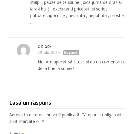
stalpi , pauze de tensiune ( pica juma de oras si
iara-i bai ) , executanti priceputi si seriosi ,
putoare , ipocrizie , nestiinta , neputinta , prostie
…
c-block
29 iulie 2020
Răspunde
No! Am apucat să citesc și eu un comentariu
de la tine la subiect!
Lasă un răspuns
Adresa ta de email nu va fi publicată.
Câmpurile obligatorii
sunt marcate cu
*
Nume
*