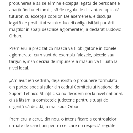
propunerea e să se elimine excepția legată de persoanele
aparținând unei familii, să fie regula de distanțare aplicată
tuturor, cu excepția copiilor. De asemenea, e discuția
legată de posibilitatea introducerii obligativității purtării
măștilor în spații deschise aglomerate”, a declarat Ludovic
Orban.
Premierul a precizat că masca va fi obligatorie în zonele
aglomerate, cum sunt de exemplu falezele, piețele sau
târgurile, însă decizia de impunere a măsurii va fi luată la
nivel local.
„Am avut ieri ședință, deja există o propunere formulată
din partea specialiștilor din cadrul Comitetului Național de
Suport Tehnico Științific să nu decidem noi la nivel național,
ci să lăsăm la comitetele județene pentru situații de
urgență să decidă, a mai spus Orban.
Premierul a cerut, din nou, o intensificare a controalelor
urmate de sancțiuni pentru cei care nu respectă regulile.