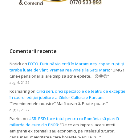
Comentarii recente
Norick
on
FOTO. Furtună violentă în Maramureș: copaci rupți și
tarabe luate de vânt. Vremea rea vine și la Satu Mare
: “
OMG !
Cine-i pensionar si are timp sa scrie epitete….😯😛😉
”
aug. 6, 21:29
Kozmaring
on
Cinci seri, cinci spectacole de teatru de excepție
în cadrul ediției jubiliare a Zilelor Culturale Partium
:
“
“evenimentele noastre” Mai încearcă. Poate-poate.
”
aug. 6, 21:27
Patriot
on
USR: PSD face totul pentru ca România să piardă
miliarde de euro din PNRR
: “
De ce am impresi aca sunteti
emigranti existentiali sau economici, pe intelesul tuturor,
capsunari, majoritatea care boreste p-aci! Ia in…
”