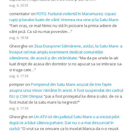
aug. 6, 20:33
comentator
on
FOTO. Furtună violentă în Maramureș: copaci
rupți și tarabe luate de vânt. Vremea rea vine și la Satu Mare
:
“
Fain oraș, ce mai! Nimic nu stă în picioare la prima adiere de
vânt pică. Ca să nu mai povestim…
”
aug. 6, 18:58
Gheorghe
on
Ziua Diasporei Sătmărene, astăzi, la Satu Mare: a
început cel mai amplu eveniment dedicat comunității
sătmărene, de acasă și din străinătate
: “
Ma da pe unele le-ati
luat drept de acasa din dormitor si no apucat sa se imbrace sa-
si traga cate…
”
aug. 6, 17:59
pompier
on
Pompierul din Satu Mare acuzat de trei fapte
asupra unui minor rămâne în arest. A fost suspendat din cadrul
ISU și CSM Olimpia
: “
pai a fost protejatul lui dima si ulici. de ce a
fost mutat de la satu mare la negresti?
”
aug. 6, 17:59
Gheorghe
on
Un ATV-ist din județul Satu Mare s-a crezut pilot
după ce a băut câteva pahare. Dar nu s-a mai descurcat în
curbă
: “
O vrut sa se omoare ca lo inselat Marica da n-o reusit