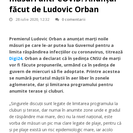
făcut de Ludovic Orban
28 iulie 2020, 12:32
0 comentarii
Premierul Ludovic Orban a anunțat marți noile
măsuri pe care le-ar putea lua Guvernul pentru a
limita răspândirea infecțiilor cu coronavirus, titrează
Digi24
. Orban a declarat că în ședința CNSU de marți
vor fi făcute propunerile, urmând ca în ședința de
guvern de miercuri să fie adoptate. Printre acestea
se numără purtatul măștii în aer liber în zonele
aglomerate, dar și limitarea programului pentru
anumite terase și cluburi.
„Singurele discuții sunt legate de limitarea programului la
cluburi și terase, dar numai în anumite zone unde e gradul
de răspândire mai mare, deci nu la nivel național, este
vorba de măsuri un pic mai clare legate de plaje, pentru că
și pe plaje există un risc epidemiologic mare, iar acolo