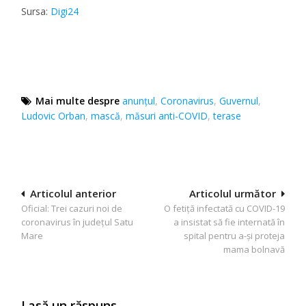
Sursa:
Digi24
Mai multe despre
anunțul
,
Coronavirus
,
Guvernul
,
Ludovic Orban
,
mască
,
măsuri anti-COVID
,
terase
Navigare
Articolul anterior
Articolul următor
Oficial: Trei cazuri noi de
O fetiță infectată cu COVID-19
în
coronavirus în județul Satu
a insistat să fie internată în
articole
Mare
spital pentru a-și proteja
mama bolnavă
Lasă un răspuns