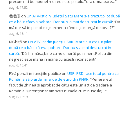
precum nici bombonel n-o reusit cu pistolu.Tura urmatoare…
”
aug. 6, 17:52
🤔🤔🤔
on
Un ATV-ist din județul Satu Mare s-a crezut pilot după
ce a băut câteva pahare. Dar nu s-a mai descurcat în curbă
: “
Da
mă dar să te plimbi cu șmecheria când ești mangă de beat??
”
aug. 6, 16:11
MGhiță
on
Un ATV-ist din județul Satu Mare s-a crezut pilot
după ce a băut câteva pahare. Dar nu s-a mai descurcat în
curbă
: “
Dă-l in măsa,bine ca no omorât pe nimeni.Politia din
negresti este mână in mână cu acesti inconstienti
”
aug. 6, 15:41
Fără penali în funcțiile publice
on
USR: PSD face totul pentru ca
România să piardă miliarde de euro din PNRR
: “
Penerereul
făcut de ghinea și aprobat de câțu este un act de trădare a
României!!(Intenționat am scris numele cu minuscule)…
”
aug. 6, 15:19