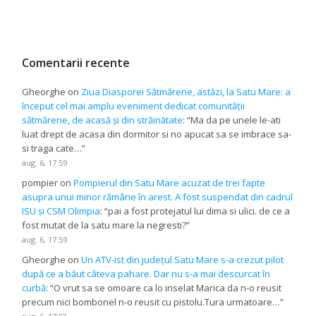
Comentarii recente
Gheorghe
on
Ziua Diasporei Sătmărene, astăzi, la Satu Mare: a
început cel mai amplu eveniment dedicat comunității
sătmărene, de acasă și din străinătate
: “
Ma da pe unele le-ati
luat drept de acasa din dormitor si no apucat sa se imbrace sa-
si traga cate…
”
aug. 6, 17:59
pompier
on
Pompierul din Satu Mare acuzat de trei fapte
asupra unui minor rămâne în arest. A fost suspendat din cadrul
ISU și CSM Olimpia
: “
pai a fost protejatul lui dima si ulici. de ce a
fost mutat de la satu mare la negresti?
”
aug. 6, 17:59
Gheorghe
on
Un ATV-ist din județul Satu Mare s-a crezut pilot
după ce a băut câteva pahare. Dar nu s-a mai descurcat în
curbă
: “
O vrut sa se omoare ca lo inselat Marica da n-o reusit
precum nici bombonel n-o reusit cu pistolu.Tura urmatoare…
”