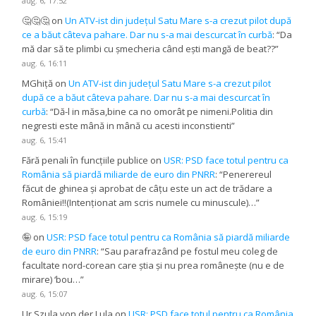
aug. 6, 17:52
🤔🤔🤔
on
Un ATV-ist din județul Satu Mare s-a crezut pilot după
ce a băut câteva pahare. Dar nu s-a mai descurcat în curbă
: “
Da
mă dar să te plimbi cu șmecheria când ești mangă de beat??
”
aug. 6, 16:11
MGhiță
on
Un ATV-ist din județul Satu Mare s-a crezut pilot
după ce a băut câteva pahare. Dar nu s-a mai descurcat în
curbă
: “
Dă-l in măsa,bine ca no omorât pe nimeni.Politia din
negresti este mână in mână cu acesti inconstienti
”
aug. 6, 15:41
Fără penali în funcțiile publice
on
USR: PSD face totul pentru ca
România să piardă miliarde de euro din PNRR
: “
Penerereul
făcut de ghinea și aprobat de câțu este un act de trădare a
României!!(Intenționat am scris numele cu minuscule)…
”
aug. 6, 15:19
🤪
on
USR: PSD face totul pentru ca România să piardă miliarde
de euro din PNRR
: “
Sau parafrazând pe fostul meu coleg de
facultate nord-corean care știa și nu prea românește (nu e de
mirare) ‘bou…
”
aug. 6, 15:07
Ur Szula von der Lula
on
USR: PSD face totul pentru ca România