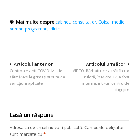
Mai multe despre
cabinet
,
consulta
,
dr. Coica
,
medic
primar
,
programari
,
zilnic
Navigare
Articolul anterior
Articolul următor
Controale anti-COVID: Mii de
VIDEO. Bărbatul ce a trăit într-o
în
sătmăreni legitimați și sute de
rulotă, în Micro 17, a fost
articole
sancțiuni aplicate
internat într-un centru de
îngrijire
Lasă un răspuns
Adresa ta de email nu va fi publicată.
Câmpurile obligatorii
sunt marcate cu
*