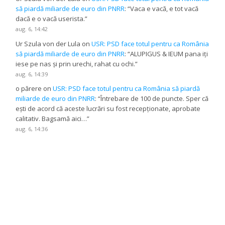
să piardă miliarde de euro din PNRR
: “
Vaca e vacă, e tot vacă
dacă e o vacă userista.
”
aug. 6, 14:42
Ur Szula von der Lula
on
USR: PSD face totul pentru ca România
să piardă miliarde de euro din PNRR
: “
ALUPIGUS & IEUM pana iți
iese pe nas și prin urechi, rahat cu ochi.
”
aug. 6, 14:39
o părere
on
USR: PSD face totul pentru ca România să piardă
miliarde de euro din PNRR
: “
Întrebare de 100 de puncte. Sper că
ești de acord că aceste lucrări su fost recepționate, aprobate
calitativ. Bagsamă aici…
”
aug. 6, 14:36