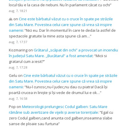
locul tău e la casa de nebuni. Nu în parlament căcat cu ochi
”
aug. 7, 18:21
🙏
on
Cine este bărbatul văzut cu o cruce în spate pe străzile
din Satu Mare. Povestea celui care spune că vrea să inspire
oamenii
: “
Nici eu. Dar în momentul în care te dedai la astfel de
spectacole gratuite la mine asta spune că am…
”
aug. 7, 17:37
Kozmaring
on
Grătarul „scăpat din ochi” a provocat un incendiu
în județul Satu Mare. ,,Bucătarul” a fost amendat
: “
Micii si
gratarul cum a iesit?
”
aug. 7, 17:28
Gelu
on
Cine este bărbatul văzut cu o cruce în spate pe străzile
din Satu Mare. Povestea celui care spune că vrea să inspire
oamenii
: “
Nu-l cunosc,nu-l judec,nu dau cu piatra! Dacă își
poartă crucea in liniște și își vede de drumul lui e ok…
”
aug. 7, 16:58
Pop
on
Meteorologii prelungesc Codul galben: Satu Mare
rămâne sub avertizare de vijelii și averse torențiale
: “
Egal cu
zero Codul galben,cand anunta cod galben,inseamna slabe
sanse de ploaie sau furtuna
”