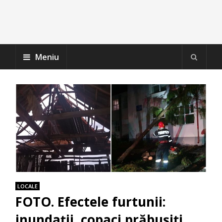
Meniu
LOCALE
FOTO. Efectele furtunii:
inundații, copaci prăbușiți,