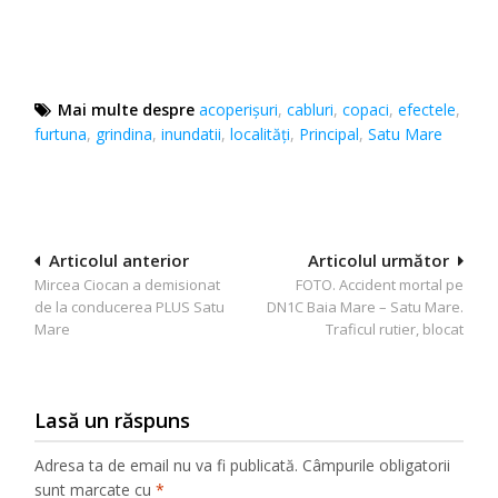
Mai multe despre
acoperișuri
,
cabluri
,
copaci
,
efectele
,
furtuna
,
grindina
,
inundatii
,
localităţi
,
Principal
,
Satu Mare
Navigare
Articolul anterior
Articolul următor
Mircea Ciocan a demisionat
FOTO. Accident mortal pe
în
de la conducerea PLUS Satu
DN1C Baia Mare – Satu Mare.
articole
Mare
Traficul rutier, blocat
Lasă un răspuns
Adresa ta de email nu va fi publicată.
Câmpurile obligatorii
sunt marcate cu
*