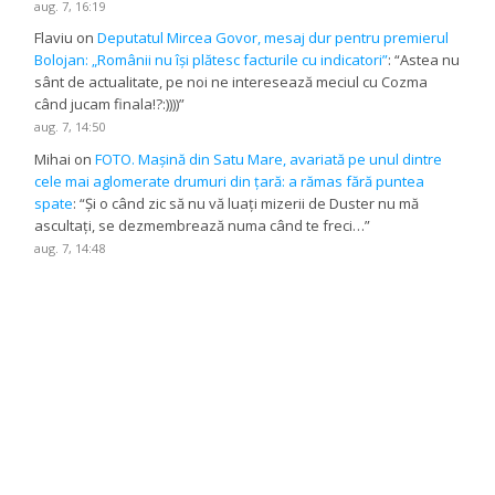
aug. 7, 16:19
Flaviu
on
Deputatul Mircea Govor, mesaj dur pentru premierul
Bolojan: „Românii nu își plătesc facturile cu indicatori”
: “
Astea nu
sânt de actualitate, pe noi ne interesează meciul cu Cozma
când jucam finala!?:))))
”
aug. 7, 14:50
Mihai
on
FOTO. Mașină din Satu Mare, avariată pe unul dintre
cele mai aglomerate drumuri din țară: a rămas fără puntea
spate
: “
Și o când zic să nu vă luați mizerii de Duster nu mă
ascultați, se dezmembrează numa când te freci…
”
aug. 7, 14:48