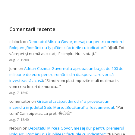
Comentarii recente
c-block
on
Deputatul Mircea Govor, mesaj dur pentru premierul
Bolojan: „Românii nu își plătesc facturile cu indicatori”
: “
@all. Tot
vă repet și nu mă ascultați. E simplu. Nu-l votați.
”
aug. 7, 19:08
John
on
Adrian Cozma: Guvernul a aprobat un buget de 100 de
milioane de euro pentru românii din diaspora care vor să
investească acasă
: “
Si noi vom plati impozite mult mai mari si
vom crea locuri de munca…
”
aug. 7, 18:42
comentator
on
Grătarul „scăpat din ochi” a provocat un
incendiu în județul Satu Mare. ,,Bucătarul” a fost amendat
: “
Păi
cum? Cam piperat. La preț. 🤪🥴😉
”
aug. 7, 18:40
Nebun
on
Deputatul Mircea Govor, mesaj dur pentru premierul
Bolojan: „Românii nu își plătesc facturile cu indicatori”
: “
Bă boule