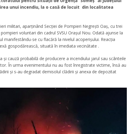
ctoratului pentru Situații de Urgență “Someș” al județului
irea unui incendiu, la o casă de locuit din localitatea
ieri militari, aparținând Secției de Pompieri Negrești Oaș, cu trei
 pompieri voluntari din cadrul SVSU Orașul Nou. Odată ajunse la
iul manifestându-se cu flacără la nivelul acoperișului. Reacția
nexă gospodărească, situată în imediata vecinătate .
ca și cauză probabilă de producere a incendiului jarul sau scânteile
or. În urma evenimentului nu au fost înregistrate victime, însă au
lădirii și s-au degradat demisolul clădirii și anexa de depozitat