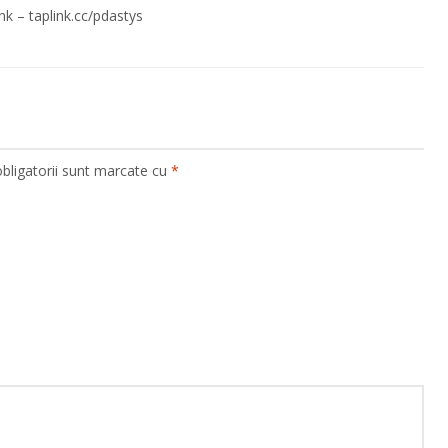
nk – taplink.cc/pdastys
bligatorii sunt marcate cu
*