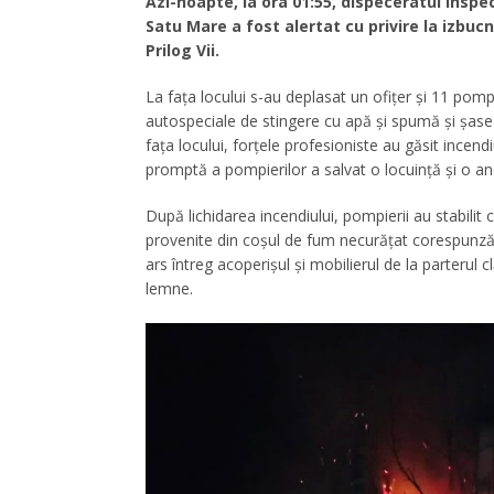
Azi-noapte, la ora 01:55, dispeceratul Inspe
Satu Mare a fost alertat cu privire la izbucn
Prilog Vii.
La fața locului s-au deplasat un ofițer și 11 pomp
autospeciale de stingere cu apă și spumă și șase
fața locului, forțele profesioniste au găsit incend
promptă a pompierilor a salvat o locuință și o a
După lichidarea incendiului, pompierii au stabilit 
provenite din coșul de fum necurățat corespunzăt
ars întreg acoperișul și mobilierul de la parterul c
lemne.