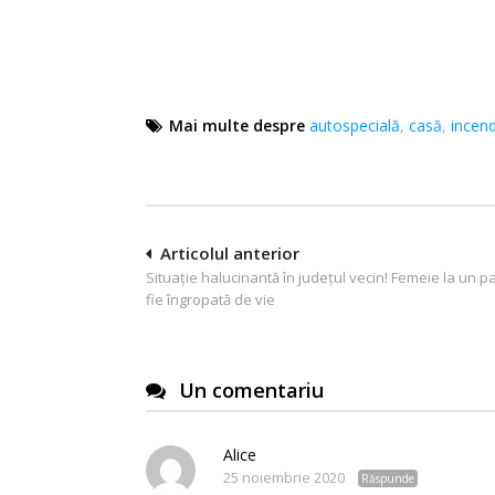
Mai multe despre
autospecială
,
casă
,
incend
Navigare
Articolul anterior
Situație halucinantă în județul vecin! Femeie la un p
în
fie îngropată de vie
articole
Un comentariu
Alice
25 noiembrie 2020
Răspunde