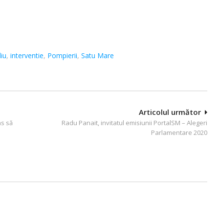
iu
,
interventie
,
Pompierii
,
Satu Mare
Articolul următor
as să
Radu Panait, invitatul emisiunii PortalSM – Alegeri
Parlamentare 2020