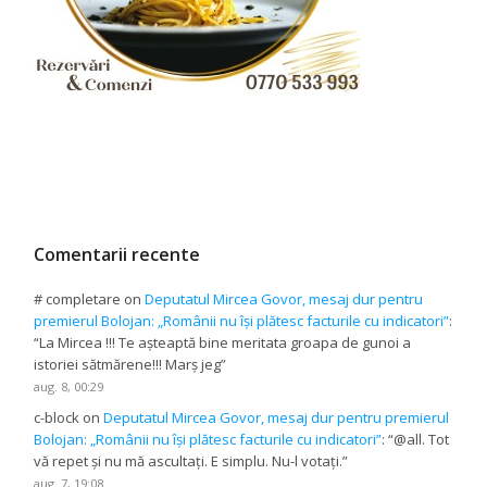
Comentarii recente
# completare
on
Deputatul Mircea Govor, mesaj dur pentru
premierul Bolojan: „Românii nu își plătesc facturile cu indicatori”
:
“
La Mircea !!! Te așteaptă bine meritata groapa de gunoi a
istoriei sătmărene!!! Marș jeg
”
aug. 8, 00:29
c-block
on
Deputatul Mircea Govor, mesaj dur pentru premierul
Bolojan: „Românii nu își plătesc facturile cu indicatori”
: “
@all. Tot
vă repet și nu mă ascultați. E simplu. Nu-l votați.
”
aug. 7, 19:08