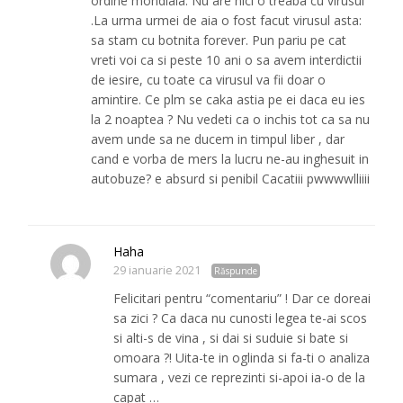
ordine mondiala. Nu are nici o treaba cu virusul
.La urma urmei de aia o fost facut virusul asta:
sa stam cu botnita forever. Pun pariu pe cat
vreti voi ca si peste 10 ani o sa avem interdictii
de iesire, cu toate ca virusul va fii doar o
amintire. Ce plm se caka astia pe ei daca eu ies
la 2 noaptea ? Nu vedeti ca o inchis tot ca sa nu
avem unde sa ne ducem in timpul liber , dar
cand e vorba de mers la lucru ne-au inghesuit in
autobuze? e absurd si penibil Cacatiii pwwwwlliiii
Haha
29 ianuarie 2021
Răspunde
Felicitari pentru “comentariu” ! Dar ce doreai
sa zici ? Ca daca nu cunosti legea te-ai scos
si alti-s de vina , si dai si suduie si bate si
omoara ?! Uita-te in oglinda si fa-ti o analiza
sumara , vezi ce reprezinti si-apoi ia-o de la
capat …