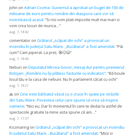
John
on
Adrian Cozma: Guvernul a aprobat un buget de 100 de
milioane de euro pentru românii din diaspora care vor să
investească acasă
: “
Si noi vom plati impozite mult mai mari si
vom crea locuri de munca…
”
aug. 7, 18:42
comentator
on
Grătarul „scăpat din ochi” a provocat un
incendiu în județul Satu Mare. ,,Bucătarul” a fost amendat
: “
Păi
cum? Cam piperat. La preț. 🤪🥴😉
”
aug. 7, 18:40
Nebun
on
Deputatul Mircea Govor, mesaj dur pentru premierul
Bolojan: „Românii nu își plătesc facturile cu indicatori”
: “
Bă boule
locul tău e la casa de nebuni. Nu în parlament căcat cu ochi
”
aug. 7, 18:21
🙏
on
Cine este bărbatul văzut cu o cruce în spate pe străzile
din Satu Mare. Povestea celui care spune că vrea să inspire
oamenii
: “
Nici eu. Dar în momentul în care te dedai la astfel de
spectacole gratuite la mine asta spune că am…
”
aug. 7, 17:37
Kozmaring
on
Grătarul „scăpat din ochi” a provocat un incendiu
în județul Satu Mare. ,,Bucătarul” a fost amendat
: “
Micii si