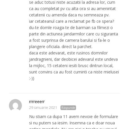
se aduc totusi niste acuzatii la adresa lor, cum
ca au completat pv cu alta ora si au amenintat
cetatenii cu amenda daca nu semneaza pv.
iar cetateanul care a reclamat pe fb ce spera?
du-te domle roaga-te de barman sa filmezi o
parte din actiunea jandarmilor care cu siguranta
a fost surprinsa de camera barului si fa-le o
plangere oficiala. direct la parchet.
daca este adevarat, este rusinos domnilor
jandragnieni, dar deobicei adevarul este undeva
la mijloc, 15 cetateni iesiti brusc dintrun local,
sunt convins ca au fost cuminti ca niste mielusei
:-))
rrrreeerr
29 ianuarie 2021
Răspunde
Nu stiam ca dupa 11 avem nevoie de formulare
si nu putem sa iesim. Insemna ca e doar noua