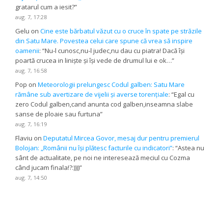
gratarul cum a iesit?
”
aug. 7, 17:28
Gelu
on
Cine este bărbatul văzut cu o cruce în spate pe străzile
din Satu Mare. Povestea celui care spune că vrea să inspire
oamenii
: “
Nu-l cunosc,nu-l judec,nu dau cu piatra! Dacă își
poartă crucea in liniște și își vede de drumul lui e ok…
”
aug. 7, 16:58
Pop
on
Meteorologii prelungesc Codul galben: Satu Mare
rămâne sub avertizare de vijelii și averse torențiale
: “
Egal cu
zero Codul galben,cand anunta cod galben,inseamna slabe
sanse de ploaie sau furtuna
”
aug. 7, 16:19
Flaviu
on
Deputatul Mircea Govor, mesaj dur pentru premierul
Bolojan: „Românii nu își plătesc facturile cu indicatori”
: “
Astea nu
sânt de actualitate, pe noi ne interesează meciul cu Cozma
când jucam finala!?:))))
”
aug. 7, 14:50