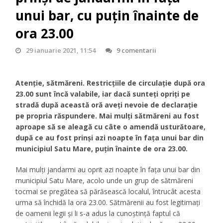
unui bar, cu puțin înainte de
ora 23.00
29 ianuarie 2021, 11:54
9 comentarii
Atenție, sătmăreni. Restricțiile de circulație după ora
23.00 sunt încă valabile, iar dacă sunteți opriți pe
stradă după această oră aveți nevoie de declarație
pe propria răspundere. Mai mulți sătmăreni au fost
aproape să se aleagă cu câte o amendă usturătoare,
după ce au fost prinși azi noapte în fața unui bar din
municipiul Satu Mare, puțin înainte de ora 23.00.
Mai mulți jandarmi au oprit azi noapte în fața unui bar din
municipiul Satu Mare, acolo unde un grup de sătmăreni
tocmai se pregătea să părăsească localul, întrucât acesta
urma să închidă la ora 23.00. Sătmărenii au fost legitimați
de oamenii legii și li s-a adus la cunoștință faptul că