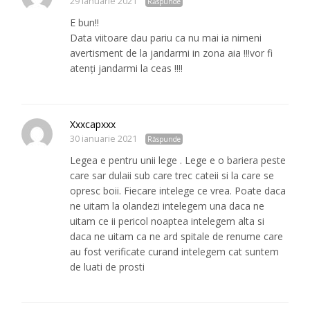
29 ianuarie 2021
Răspunde
E bun!!
Data viitoare dau pariu ca nu mai ia nimeni
avertisment de la jandarmi in zona aia !!!vor fi
atenți jandarmi la ceas !!!!
Xxxcapxxx
30 ianuarie 2021
Răspunde
Legea e pentru unii lege . Lege e o bariera peste
care sar dulaii sub care trec cateii si la care se
opresc boii. Fiecare intelege ce vrea. Poate daca
ne uitam la olandezi intelegem una daca ne
uitam ce ii pericol noaptea intelegem alta si
daca ne uitam ca ne ard spitale de renume care
au fost verificate curand intelegem cat suntem
de luati de prosti