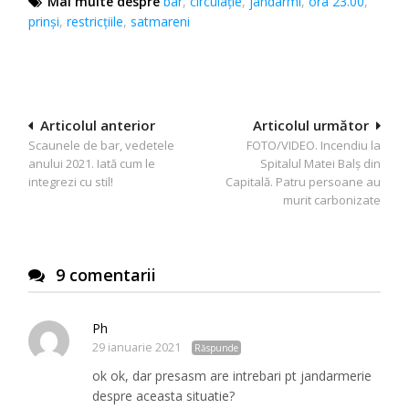
Mai multe despre
bar
,
circulație
,
jandarmi
,
ora 23.00
,
prinși
,
restricțiile
,
satmareni
Navigare
Articolul anterior
Articolul următor
Scaunele de bar, vedetele
FOTO/VIDEO. Incendiu la
în
anului 2021. Iată cum le
Spitalul Matei Balș din
articole
integrezi cu stil!
Capitală. Patru persoane au
murit carbonizate
9 comentarii
Ph
29 ianuarie 2021
Răspunde
ok ok, dar presasm are intrebari pt jandarmerie
despre aceasta situatie?