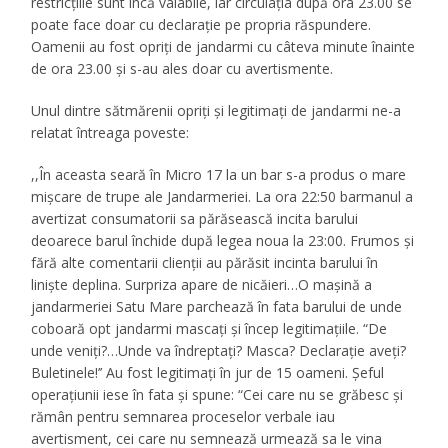
restricțiile sunt încă valabile, iar circulația după ora 23.00 se
poate face doar cu declarație pe propria răspundere.
Oamenii au fost opriți de jandarmi cu câteva minute înainte
de ora 23.00 și s-au ales doar cu avertismente.
Unul dintre sătmărenii opriți și legitimați de jandarmi ne-a
relatat întreaga poveste:
,,În aceasta seară în Micro 17 la un bar s-a produs o mare
mișcare de trupe ale Jandarmeriei. La ora 22:50 barmanul a
avertizat consumatorii sa părăsească incita barului
deoarece barul închide după legea noua la 23:00. Frumos și
fără alte comentarii clienții au părăsit incinta barului în
liniște deplina. Surpriza apare de nicăieri…O mașină a
jandarmeriei Satu Mare parchează în fata barului de unde
coboară opt jandarmi mascați și încep legitimațiile. “De
unde veniți?…Unde va îndreptați? Masca? Declarație aveți?
Buletinele!’’ Au fost legitimați în jur de 15 oameni. Șeful
operațiunii iese în fata și spune: “Cei care nu se grăbesc și
rămân pentru semnarea proceselor verbale iau
avertisment, cei care nu semnează urmează sa le vina