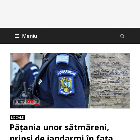
Meniu
LOCALE
Pățania unor sătmăreni,
prinși de jandarmi în fața