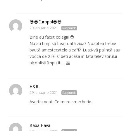
😎😎Europol😎😎
29 ianuarie 2021
Răspunde
Bine au facut colegii! 😎
Nu au timp sã bea toatã ziua? Noaptea trebie
bautã amestecatele alea?!?! Luati-vã palincã sau
vodcã de 2 lei si beti acasã în fata televizorului
alcoolisti împutiti… 🤮
H&R
29 ianuarie 2021
Răspunde
Avertisment. Ce mare smecherie..
Baba Hava