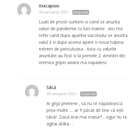
Xxxcapxxx
30 ianuarie 2021
Răspunde
Luati de prosti suntem si cand se anunta
valuri de pandemie cu luni inainte . Aici ma
refer cand dupa aparitia vaccinului se anunta
valul 3 si dupa aceeia apare o noua tulpina
extrem de periculoasa . Asta cu valurile
anuntate au fost si la primele 2. Amintiri din
vremea gripei aviare ma napadesc
Sâcă
30 ianuarie 2021
Răspunde
Ai grijă prietene , să nu te năpădească
prea multe ..…ar fi păcat de tine că ești
tânăr .Dacă erai mai matur*…sigur nu te
agitai atâta….