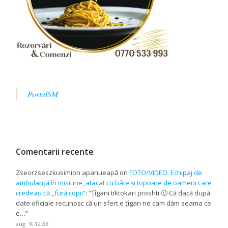
PortalSM
Comentarii recente
Zseorzseszkusimion apanueapă
on
FOTO/VIDEO. Echipaj de
ambulanță în misiune, atacat cu bâte și topoare de oameni care
credeau că ,,fură copii”
: “
Țîgani tiktokari proshti.🤢 Că dacă după
date oficiale recunosc că un sfert e țîgan ne cam dăm seama ce
e…
”
aug. 9, 12:38