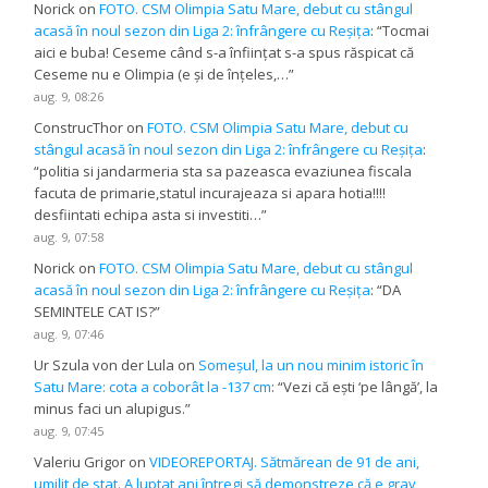
Norick
on
FOTO. CSM Olimpia Satu Mare, debut cu stângul
acasă în noul sezon din Liga 2: înfrângere cu Reșița
: “
Tocmai
aici e buba! Ceseme când s-a înființat s-a spus răspicat că
Ceseme nu e Olimpia (e și de înțeles,…
”
aug. 9, 08:26
ConstrucThor
on
FOTO. CSM Olimpia Satu Mare, debut cu
stângul acasă în noul sezon din Liga 2: înfrângere cu Reșița
:
“
politia si jandarmeria sta sa pazeasca evaziunea fiscala
facuta de primarie,statul incurajeaza si apara hotia!!!!
desfiintati echipa asta si investiti…
”
aug. 9, 07:58
Norick
on
FOTO. CSM Olimpia Satu Mare, debut cu stângul
acasă în noul sezon din Liga 2: înfrângere cu Reșița
: “
DA
SEMINTELE CAT IS?
”
aug. 9, 07:46
Ur Szula von der Lula
on
Someșul, la un nou minim istoric în
Satu Mare: cota a coborât la -137 cm
: “
Vezi că ești ‘pe lângă’, la
minus faci un alupigus.
”
aug. 9, 07:45
Valeriu Grigor
on
VIDEOREPORTAJ. Sătmărean de 91 de ani,
umilit de stat. A luptat ani întregi să demonstreze că e grav