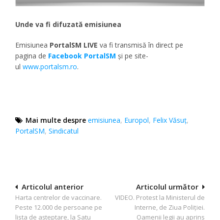
Unde va fi difuzată emisiunea
Emisiunea
PortalSM LIVE
va fi transmisă în direct pe
pagina de
Facebook PortalSM
și pe site-
ul
www.portalsm.ro
.
Mai multe despre
emisiunea
,
Europol
,
Felix Văsuţ
,
PortalSM
,
Sindicatul
Navigare
Articolul anterior
Articolul următor
Harta centrelor de vaccinare.
VIDEO. Protest la Ministerul de
în
Peste 12.000 de persoane pe
Interne, de Ziua Poliției.
articole
lista de așteptare, la Satu
Oamenii legii au aprins