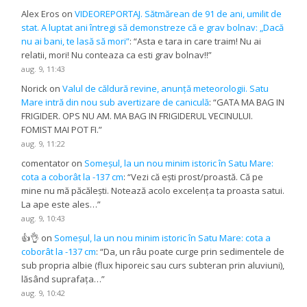
Alex Eros
on
VIDEOREPORTAJ. Sătmărean de 91 de ani, umilit de
stat. A luptat ani întregi să demonstreze că e grav bolnav: „Dacă
nu ai bani, te lasă să mori”
: “
Asta e tara in care traim! Nu ai
relatii, mori! Nu conteaza ca esti grav bolnav!!
”
aug. 9, 11:43
Norick
on
Valul de căldură revine, anunță meteorologii. Satu
Mare intră din nou sub avertizare de caniculă
: “
GATA MA BAG IN
FRIGIDER. OPS NU AM. MA BAG IN FRIGIDERUL VECINULUI.
FOMIST MAI POT FI.
”
aug. 9, 11:22
comentator
on
Someșul, la un nou minim istoric în Satu Mare:
cota a coborât la -137 cm
: “
Vezi că ești prost/proastă. Că pe
mine nu mă păcălești. Notează acolo excelența ta proasta satui.
La ape este ales…
”
aug. 9, 10:43
👍👌
on
Someșul, la un nou minim istoric în Satu Mare: cota a
coborât la -137 cm
: “
Da, un râu poate curge prin sedimentele de
sub propria albie (flux hiporeic sau curs subteran prin aluviuni),
lăsând suprafața…
”
aug. 9, 10:42