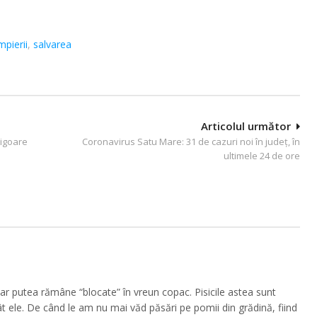
pierii
,
salvarea
Articolul următor
vigoare
Coronavirus Satu Mare: 31 de cazuri noi în județ, în
ultimele 24 de ore
ar putea rămâne “blocate” în vreun copac. Pisicile astea sunt
t ele. De când le am nu mai văd păsări pe pomii din grădină, fiind