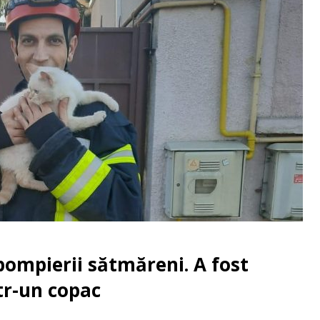
pompierii sătmăreni. A fost
ntr-un copac