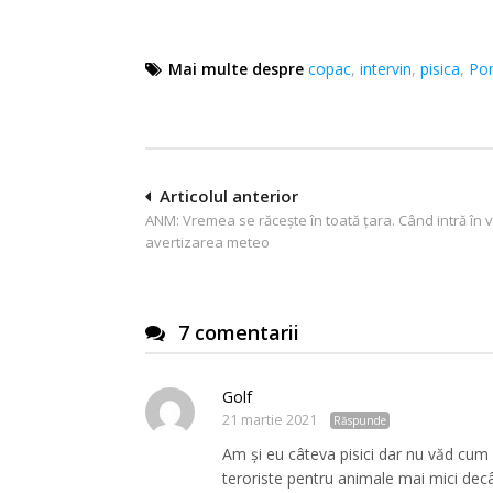
Mai multe despre
copac
,
intervin
,
pisica
,
Pom
Navigare
Articolul anterior
ANM: Vremea se răcește în toată țara. Când intră în 
în
avertizarea meteo
articole
7 comentarii
Golf
21 martie 2021
Răspunde
Am și eu câteva pisici dar nu văd cum 
teroriste pentru animale mai mici decâ