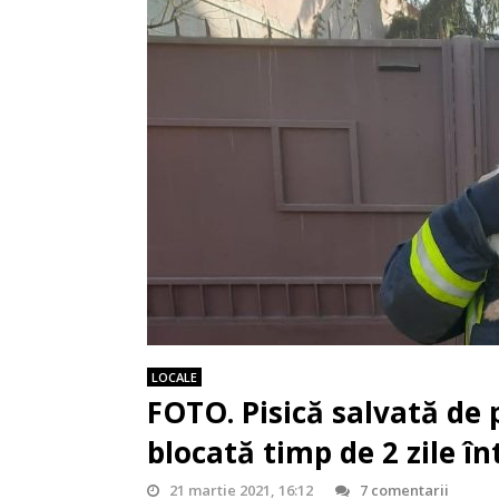
LOCALE
FOTO. Pisică salvată de 
blocată timp de 2 zile î
21 martie 2021, 16:12
7 comentarii