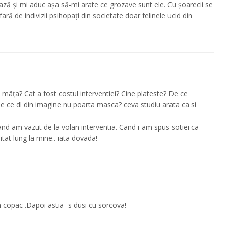
ează și mi aduc așa să-mi arate ce grozave sunt ele. Cu șoarecii se
ră de indivizii psihopați din societate doar felinele ucid din
 mâța? Cat a fost costul interventiei? Cine plateste? De ce
 De ce dl din imagine nu poarta masca? ceva studiu arata ca si
and am vazut de la volan interventia. Cand i-am spus sotiei ca
tat lung la mine.. iata dovada!
n copac .Dapoi astia -s dusi cu sorcova!