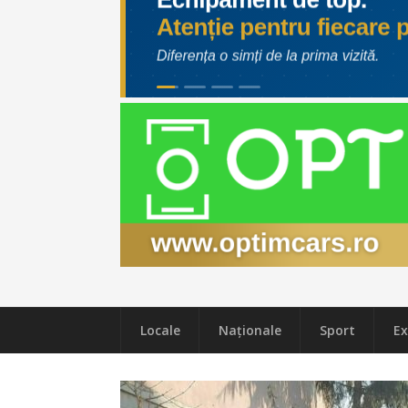
Locale
Naţionale
Sport
Ex