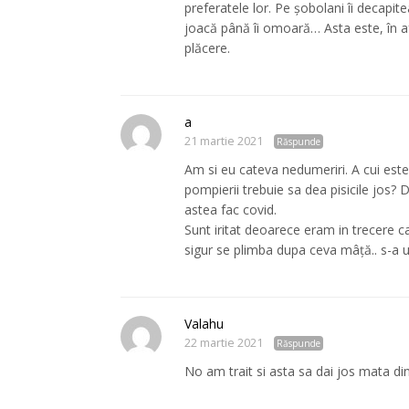
preferatele lor. Pe șobolani îi decapit
joacă până îi omoară… Asta este, în afa
plăcere.
a
21 martie 2021
Răspunde
Am si eu cateva nedumeriri. A cui este
pompierii trebuie sa dea pisicile jos?
astea fac covid.
Sunt iritat deoarece eram in trecere c
sigur se plimba dupa ceva mâță.. s-a ui
Valahu
22 martie 2021
Răspunde
No am trait si asta sa dai jos mata di