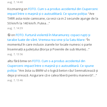
aug. 7, 14:40
Kozmaring
on
FOTO. Cum s-a produs accidentul din Ciuperceni:
impact între o mașină și o autoutilitară. Ce spune poliția
: “
Are
TARR asta niste camioane, ca vezi ca in 2 secunde ajunge de la
50 km/h la 140 km/h. Putea…
”
aug. 7, 14:39
🤪
on
FOTO. Furtună violentă în Maramureș: copaci rupți și
tarabe luate de vânt. Vremea rea vine și la Satu Mare
: “
În
momentul în care inclusiv ziarele lor locale numesc o parte
însemnată a județului (Borșa și Poienile de sub Munte)…
”
aug. 7, 13:56
altu fără bmw
on
FOTO. Cum s-a produs accidentul din
Ciuperceni: impact între o mașină și o autoutilitară. Ce spune
poliția
: “
Are ăsta cu BMW-ul o logică beton rău! Semnalizează și
deja și virează. Asigurare că e calea liberă pentru manevră?…
”
aug. 7, 13:46