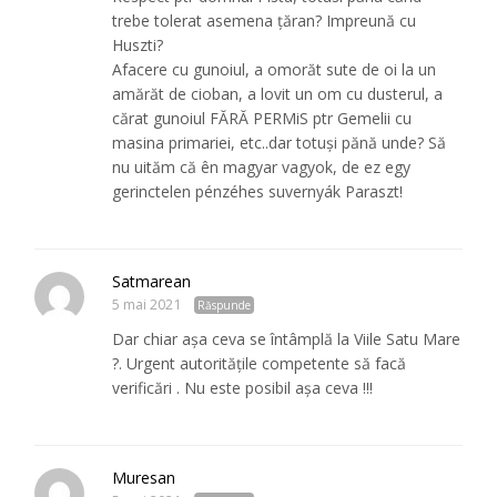
trebe tolerat asemena țăran? Impreună cu
Huszti?
Afacere cu gunoiul, a omorăt sute de oi la un
amărăt de cioban, a lovit un om cu dusterul, a
cărat gunoiul FĂRĂ PERMiS ptr Gemelii cu
masina primariei, etc..dar totuşi pănă unde? Să
nu uităm că ên magyar vagyok, de ez egy
gerinctelen pénzéhes suvernyák Paraszt!
Satmarean
5 mai 2021
Răspunde
Dar chiar așa ceva se întâmplă la Viile Satu Mare
?. Urgent autoritățile competente să facă
verificări . Nu este posibil așa ceva !!!
Muresan