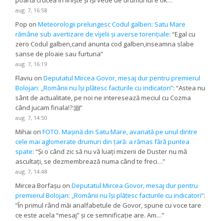
aug. 7, 16:58
Pop
on
Meteorologii prelungesc Codul galben: Satu Mare
rămâne sub avertizare de vijelii și averse torențiale
: “
Egal cu
zero Codul galben,cand anunta cod galben,inseamna slabe
sanse de ploaie sau furtuna
”
aug. 7, 16:19
Flaviu
on
Deputatul Mircea Govor, mesaj dur pentru premierul
Bolojan: „Românii nu își plătesc facturile cu indicatori”
: “
Astea nu
sânt de actualitate, pe noi ne interesează meciul cu Cozma
când jucam finala!?:))))
”
aug. 7, 14:50
Mihai
on
FOTO. Mașină din Satu Mare, avariată pe unul dintre
cele mai aglomerate drumuri din țară: a rămas fără puntea
spate
: “
Și o când zic să nu vă luați mizerii de Duster nu mă
ascultați, se dezmembrează numa când te freci…
”
aug. 7, 14:48
Mircea Borfașu
on
Deputatul Mircea Govor, mesaj dur pentru
premierul Bolojan: „Românii nu își plătesc facturile cu indicatori”
:
“
În primul rând măi analfabetule de Govor, spune cu voce tare
ce este acela “mesaj” și ce semnificație are. Am…
”