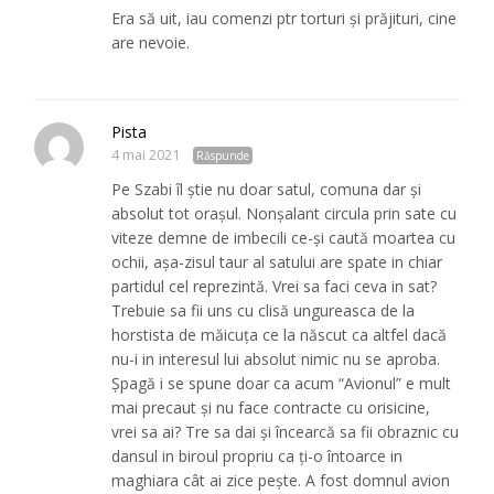
Era să uit, iau comenzi ptr torturi şi prăjituri, cine
are nevoie.
Pista
4 mai 2021
Răspunde
Pe Szabi îl știe nu doar satul, comuna dar și
absolut tot orașul. Nonșalant circula prin sate cu
viteze demne de imbecili ce-și caută moartea cu
ochii, așa-zisul taur al satului are spate in chiar
partidul cel reprezintă. Vrei sa faci ceva in sat?
Trebuie sa fii uns cu clisă ungureasca de la
horstista de măicuța ce la născut ca altfel dacă
nu-i in interesul lui absolut nimic nu se aproba.
Șpagă i se spune doar ca acum “Avionul” e mult
mai precaut și nu face contracte cu orisicine,
vrei sa ai? Tre sa dai și încearcă sa fii obraznic cu
dansul in biroul propriu ca ți-o întoarce in
maghiara cât ai zice pește. A fost domnul avion