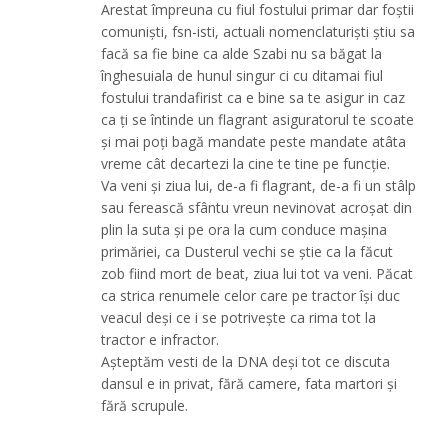
Arestat împreuna cu fiul fostului primar dar foștii
comuniști, fsn-isti, actuali nomenclaturiști știu sa
facă sa fie bine ca alde Szabi nu sa băgat la
înghesuiala de hunul singur ci cu ditamai fiul
fostului trandafirist ca e bine sa te asigur in caz
ca ți se întinde un flagrant asiguratorul te scoate
și mai poți bagă mandate peste mandate atâta
vreme cât decartezi la cine te tine pe funcție.
Va veni și ziua lui, de-a fi flagrant, de-a fi un stâlp
sau ferească sfântu vreun nevinovat acroșat din
plin la suta și pe ora la cum conduce mașina
primăriei, ca Dusterul vechi se știe ca la făcut
zob fiind mort de beat, ziua lui tot va veni. Păcat
ca strica renumele celor care pe tractor își duc
veacul deși ce i se potrivește ca rima tot la
tractor e infractor.
Așteptăm vesti de la DNA deși tot ce discuta
dansul e in privat, fără camere, fata martori și
fără scrupule.