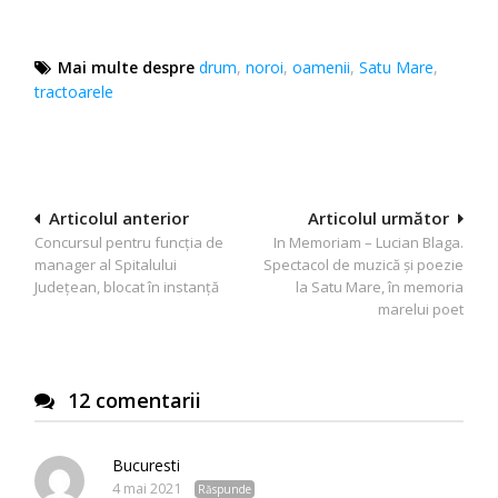
Mai multe despre
drum
,
noroi
,
oamenii
,
Satu Mare
,
tractoarele
Navigare
Articolul anterior
Articolul următor
Concursul pentru funcția de
In Memoriam – Lucian Blaga.
în
manager al Spitalului
Spectacol de muzică și poezie
articole
Județean, blocat în instanță
la Satu Mare, în memoria
marelui poet
12 comentarii
Bucuresti
4 mai 2021
Răspunde