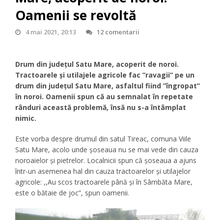
Oamenii se revoltă
4 mai 2021, 20:13
12 comentarii
Drum din județul Satu Mare, acoperit de noroi.
Tractoarele și utilajele agricole fac ”ravagii” pe un
drum din județul Satu Mare, asfaltul fiind ”îngropat”
în noroi. Oamenii spun că au semnalat în repetate
rânduri această problemă, însă nu s-a întâmplat
nimic.
Este vorba despre drumul din satul Tireac, comuna Viile
Satu Mare, acolo unde șoseaua nu se mai vede din cauza
noroaielor și pietrelor. Localnicii spun că șoseaua a ajuns
într-un asemenea hal din cauza tractoarelor și utilajelor
agricole: ,,Au scos tractoarele până și în Sâmbăta Mare,
este o bătaie de joc”, spun oamenii.