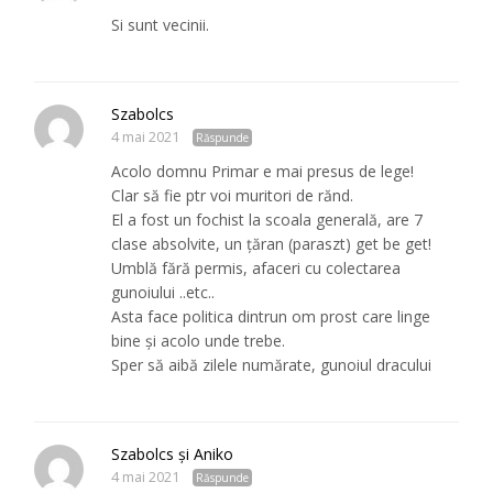
Si sunt vecinii.
Szabolcs
4 mai 2021
Răspunde
Acolo domnu Primar e mai presus de lege!
Clar să fie ptr voi muritori de rănd.
El a fost un fochist la scoala generală, are 7
clase absolvite, un țăran (paraszt) get be get!
Umblă fără permis, afaceri cu colectarea
gunoiului ..etc..
Asta face politica dintrun om prost care linge
bine şi acolo unde trebe.
Sper să aibă zilele numărate, gunoiul dracului
Szabolcs şi Aniko
4 mai 2021
Răspunde