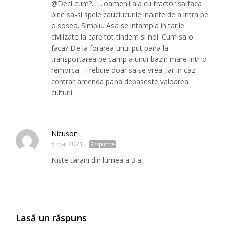
@Deci cum?. …..oamenii aia cu tractor sa faca
bine sa-si spele cauciucurile inainte de a intra pe
o sosea. Simplu. Asa se intampla in tarile
civilizate la care tot tindem si noi. Cum sa o
faca? De la forarea unui put pana la
transportarea pe camp a unui bazin mare intr-o
remorca . Trebuie doar sa se vrea ,iar in caz
contrar amenda pana depaseste valoarea
culturii.
Nicusor
5 mai 2021
Răspunde
Niste tarani din lumea a 3 a
Lasă un răspuns