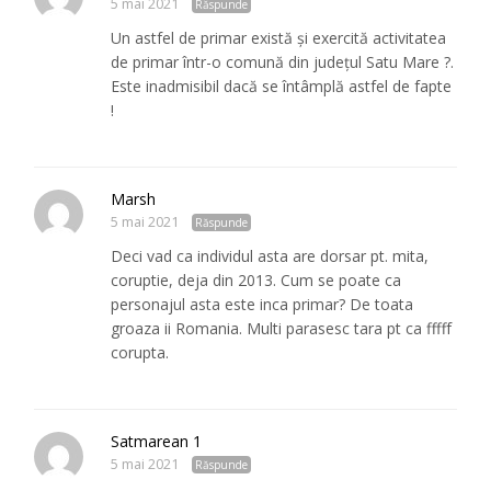
5 mai 2021
Răspunde
Un astfel de primar există și exercită activitatea
de primar într-o comună din județul Satu Mare ?.
Este inadmisibil dacă se întâmplă astfel de fapte
!
Marsh
5 mai 2021
Răspunde
Deci vad ca individul asta are dorsar pt. mita,
coruptie, deja din 2013. Cum se poate ca
personajul asta este inca primar? De toata
groaza ii Romania. Multi parasesc tara pt ca fffff
corupta.
Satmarean 1
5 mai 2021
Răspunde