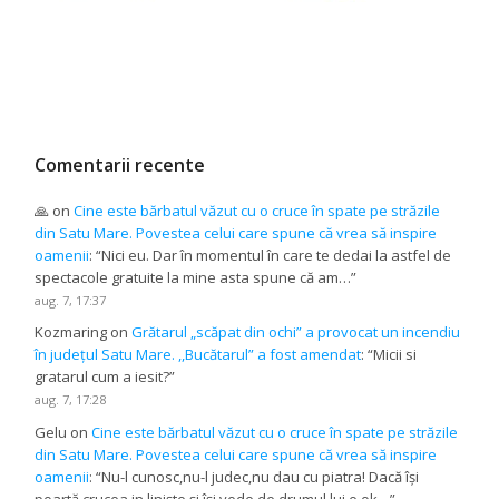
Comentarii recente
🙏
on
Cine este bărbatul văzut cu o cruce în spate pe străzile
din Satu Mare. Povestea celui care spune că vrea să inspire
oamenii
: “
Nici eu. Dar în momentul în care te dedai la astfel de
spectacole gratuite la mine asta spune că am…
”
aug. 7, 17:37
Kozmaring
on
Grătarul „scăpat din ochi” a provocat un incendiu
în județul Satu Mare. ,,Bucătarul” a fost amendat
: “
Micii si
gratarul cum a iesit?
”
aug. 7, 17:28
Gelu
on
Cine este bărbatul văzut cu o cruce în spate pe străzile
din Satu Mare. Povestea celui care spune că vrea să inspire
oamenii
: “
Nu-l cunosc,nu-l judec,nu dau cu piatra! Dacă își
poartă crucea in liniște și își vede de drumul lui e ok…
”