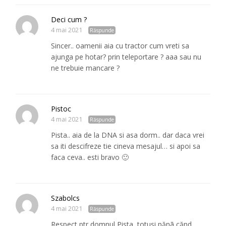
Deci cum ?
4 mai 2021
Răspunde
Sincer.. oamenii aia cu tractor cum vreti sa
ajunga pe hotar? prin teleportare ? aaa sau nu
ne trebuie mancare ?
Pistoc
4 mai 2021
Răspunde
Pista.. aia de la DNA si asa dorm.. dar daca vrei
sa iti descifreze tie cineva mesajul… si apoi sa
faca ceva.. esti bravo 🙂
Szabolcs
4 mai 2021
Răspunde
Respect ptr domnul Pista, totusi pănã cănd