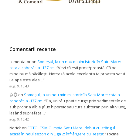
Comentarii recente
comentator
on
Someșul, la un nou minim istoric în Satu Mare:
cota a coborât la -137 cm
: “
Vezi că ești prost/proastă. Că pe
mine nu mă păcălești. Notează acolo excelența ta proasta satui.
La ape este ales…
”
aug. 9, 10:43
👍👌
on
Someșul, la un nou minim istoric în Satu Mare: cota a
coborât la -137 cm
: “
Da, un râu poate curge prin sedimentele de
sub propria albie (flux hiporeic sau curs subteran prin aluviuni),
lăsând suprafața…
”
aug. 9, 10:42
Norick
on
FOTO. CSM Olimpia Satu Mare, debut cu stângul
acasă în noul sezon din Liga 2: înfrângere cu Reșița
: “
Tocmai