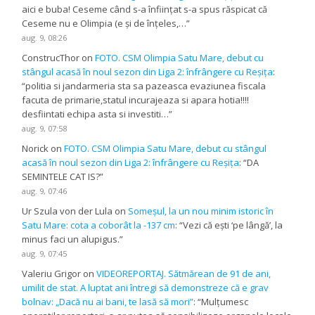
aici e buba! Ceseme când s-a înființat s-a spus răspicat că
Ceseme nu e Olimpia (e și de înțeles,…
”
aug. 9, 08:26
ConstrucThor
on
FOTO. CSM Olimpia Satu Mare, debut cu
stângul acasă în noul sezon din Liga 2: înfrângere cu Reșița
:
“
politia si jandarmeria sta sa pazeasca evaziunea fiscala
facuta de primarie,statul incurajeaza si apara hotia!!!!
desfiintati echipa asta si investiti…
”
aug. 9, 07:58
Norick
on
FOTO. CSM Olimpia Satu Mare, debut cu stângul
acasă în noul sezon din Liga 2: înfrângere cu Reșița
: “
DA
SEMINTELE CAT IS?
”
aug. 9, 07:46
Ur Szula von der Lula
on
Someșul, la un nou minim istoric în
Satu Mare: cota a coborât la -137 cm
: “
Vezi că ești ‘pe lângă’, la
minus faci un alupigus.
”
aug. 9, 07:45
Valeriu Grigor
on
VIDEOREPORTAJ. Sătmărean de 91 de ani,
umilit de stat. A luptat ani întregi să demonstreze că e grav
bolnav: „Dacă nu ai bani, te lasă să mori”
: “
Mulțumesc