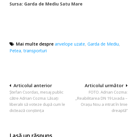
Sursa: Garda de Mediu Satu Mare
Mai multe despre
anvelope uzate
,
Garda de Mediu
,
Petea
,
transporturi
Navigare
Articolul anterior
Articolul următor
Ștefan Csordas, mesaj public
FOTO. Adrian Cozma:
în
către Adrian Cozma: Lăsați
,,Reabilitarea DN 19 Livada –
articole
liberalii să voteze după cum le
Orașu Nou a intrat în linie
dictează conștiința
dreaptă’’
Lasă un răspuns