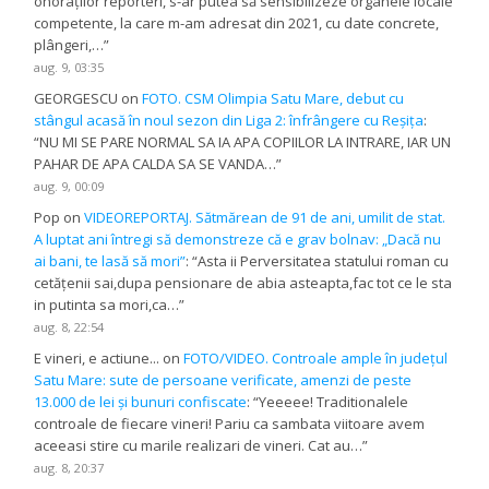
onoraților reporteri, s-ar putea să sensibilizeze organele locale
competente, la care m-am adresat din 2021, cu date concrete,
plângeri,…
”
aug. 9, 03:35
GEORGESCU
on
FOTO. CSM Olimpia Satu Mare, debut cu
stângul acasă în noul sezon din Liga 2: înfrângere cu Reșița
:
“
NU MI SE PARE NORMAL SA IA APA COPIILOR LA INTRARE, IAR UN
PAHAR DE APA CALDA SA SE VANDA…
”
aug. 9, 00:09
Pop
on
VIDEOREPORTAJ. Sătmărean de 91 de ani, umilit de stat.
A luptat ani întregi să demonstreze că e grav bolnav: „Dacă nu
ai bani, te lasă să mori”
: “
Asta ii Perversitatea statului roman cu
cetățenii sai,dupa pensionare de abia asteapta,fac tot ce le sta
in putinta sa mori,ca…
”
aug. 8, 22:54
E vineri, e actiune...
on
FOTO/VIDEO. Controale ample în județul
Satu Mare: sute de persoane verificate, amenzi de peste
13.000 de lei și bunuri confiscate
: “
Yeeeee! Traditionalele
controale de fiecare vineri! Pariu ca sambata viitoare avem
aceeasi stire cu marile realizari de vineri. Cat au…
”
aug. 8, 20:37