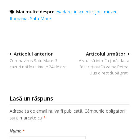
Mai multe despre
evadare
,
înscrierile
,
joc
,
muzeu
,
Romania
,
Satu Mare
Navigare
Articolul anterior
Articolul următor
Coronavirus Satu Mare: 3
A vrut să intre în țară, dar a
în
cazuri noi în ultimele 24 de ore
fost reținut în vama Petea.
articole
Dus direct după gratii
Lasă un răspuns
Adresa ta de email nu va fi publicată.
Câmpurile obligatorii
sunt marcate cu
*
Nume
*