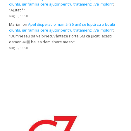
cruntă, iar familia cere ajutor pentru tratament: ,,Vă implor!”
:
“
Ajutati*
”
aug. 6, 13:58
Marian
on
Apel disperat: o mamă (36 ani) se luptă cu o boală
cruntă, iar familia cere ajutor pentru tratament: ,,Vă implor!”
:
“
Dumnezeu sa va binecuvânteze PortalSM ca jucați acești
oameni🙏🏼 hai sa dam share masiv
”
aug. 6, 13:58