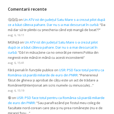
Comentarii recente
🤔🤔🤔
on
Un ATV-ist din județul Satu Mare s-a crezut pilot după
ce a băut câteva pahare. Dar nu s-a mai descurcat în curbă
: “
Da
mă dar să te plimbi cu șmecheria când ești mangă de beat??
”
aug. 6, 16:11
MGhiță
on
Un ATV-ist din județul Satu Mare s-a crezut pilot
după ce a băut câteva pahare. Dar nu s-a mai descurcat în
curbă
: “
Dă-l in măsa,bine ca no omorât pe nimeni.Politia din
negresti este mână in mână cu acesti inconstienti
”
aug. 6, 15:41
Fără penali în funcțiile publice
on
USR: PSD face totul pentru ca
România să piardă miliarde de euro din PNRR
: “
Penerereul
făcut de ghinea și aprobat de câțu este un act de trădare a
României!!(Intenționat am scris numele cu minuscule)…
”
aug. 6, 15:19
🤪
on
USR: PSD face totul pentru ca România să piardă miliarde
de euro din PNRR
: “
Sau parafrazând pe fostul meu coleg de
facultate nord-corean care știa și nu prea românește (nu e de
mirare) ‘bou…
”