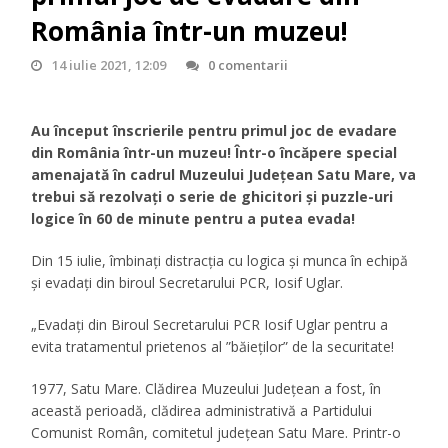
România într-un muzeu!
14 iulie 2021, 12:09
0 comentarii
Au început înscrierile pentru primul joc de evadare
din România într-un muzeu! Într-o încăpere special
amenajată în cadrul Muzeului Județean Satu Mare, va
trebui să rezolvați o serie de ghicitori și puzzle-uri
logice în 60 de minute pentru a putea evada!
Din 15 iulie, îmbinați distracția cu logica și munca în echipă
și evadați din biroul Secretarului PCR, Iosif Uglar.
„Evadați din Biroul Secretarului PCR Iosif Uglar pentru a
evita tratamentul prietenos al ”băieților” de la securitate!
1977, Satu Mare. Clădirea Muzeului Județean a fost, în
această perioadă, clădirea administrativă a Partidului
Comunist Român, comitetul județean Satu Mare. Printr-o