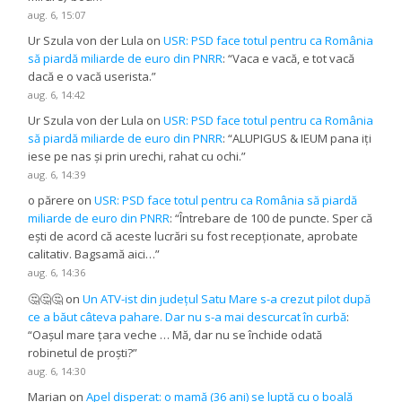
aug. 6, 15:07
Ur Szula von der Lula
on
USR: PSD face totul pentru ca România
să piardă miliarde de euro din PNRR
: “
Vaca e vacă, e tot vacă
dacă e o vacă userista.
”
aug. 6, 14:42
Ur Szula von der Lula
on
USR: PSD face totul pentru ca România
să piardă miliarde de euro din PNRR
: “
ALUPIGUS & IEUM pana iți
iese pe nas și prin urechi, rahat cu ochi.
”
aug. 6, 14:39
o părere
on
USR: PSD face totul pentru ca România să piardă
miliarde de euro din PNRR
: “
Întrebare de 100 de puncte. Sper că
ești de acord că aceste lucrări su fost recepționate, aprobate
calitativ. Bagsamă aici…
”
aug. 6, 14:36
🤔🤔🤔
on
Un ATV-ist din județul Satu Mare s-a crezut pilot după
ce a băut câteva pahare. Dar nu s-a mai descurcat în curbă
:
“
Oașul mare țara veche … Mă, dar nu se închide odată
robinetul de proști?
”
aug. 6, 14:30
Marian
on
Apel disperat: o mamă (36 ani) se luptă cu o boală