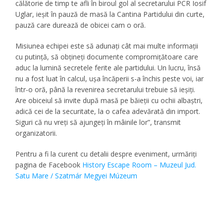
călătorie de timp te afli în biroul gol al secretarului PCR Iosif
Uglar, ieșit în pauză de masă la Cantina Partidului din curte,
pauză care durează de obicei cam o oră.
Misiunea echipei este să adunați cât mai multe informații
cu putință, să obțineți documente compromițătoare care
aduc la lumină secretele ferite ale partidului. Un lucru, însă
nu a fost luat în calcul, ușa încăperii s-a închis peste voi, iar
într-o oră, până la revenirea secretarului trebuie să ieșiți.
Are obiceiul să invite după masă pe băieții cu ochii albaștri,
adică cei de la securitate, la o cafea adevărată din import.
Siguri că nu vreți să ajungeți în mâinile lor”, transmit
organizatorii.
Pentru a fi la curent cu detalii despre eveniment, urmăriți
pagina de Facebook
History Escape Room – Muzeul Jud.
Satu Mare / Szatmár Megyei Múzeum