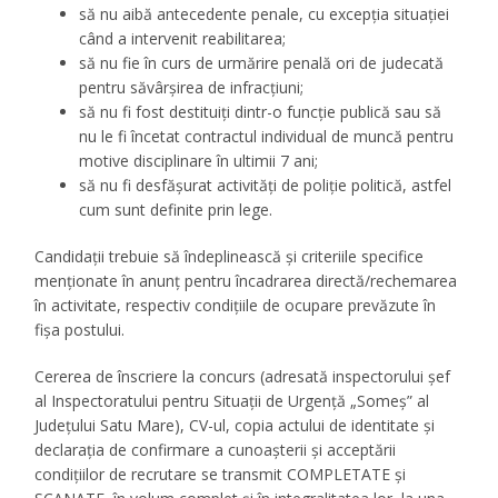
să nu aibă antecedente penale, cu excepția situației
când a intervenit reabilitarea;
să nu fie în curs de urmărire penală ori de judecată
pentru săvârșirea de infracțiuni;
să nu fi fost destituiți dintr-o funcție publică sau să
nu le fi încetat contractul individual de muncă pentru
motive disciplinare în ultimii 7 ani;
să nu fi desfășurat activități de poliție politică, astfel
cum sunt definite prin lege.
Candidații trebuie să îndeplinească și criteriile specifice
menționate în anunț pentru încadrarea directă/rechemarea
în activitate, respectiv condițiile de ocupare prevăzute în
fișa postului.
Cererea de înscriere la concurs (adresată inspectorului șef
al Inspectoratului pentru Situații de Urgență „Someș” al
Județului Satu Mare), CV-ul, copia actului de identitate și
declaraţia de confirmare a cunoaşterii şi acceptării
condiţiilor de recrutare se transmit COMPLETATE și