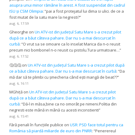
asupra unui minor rămâne în arest. A fost suspendat din cadrul
ISU și CSM Olimpia
: “
pai a fost protejatul lui dima si ulici. de ce a
fost mutat de la satu mare la negresti?
”
aug. 6, 17:59
Gheorghe
on
Un ATV-ist din județul Satu Mare s-a crezut pilot
după ce a băut câteva pahare. Dar nu s-a mai descurcat în
curbă
: “
O vrut sa se omoare ca lo inselat Marica da n-o reusit
precum nici bombonel n-o reusit cu pistolu.Tura urmatoare…
”
aug. 6, 17:52
🤔🤔🤔
on
Un ATV-ist din județul Satu Mare s-a crezut pilot după
ce a băut câteva pahare. Dar nu s-a mai descurcat în curbă
: “
Da
mă dar să te plimbi cu șmecheria când ești mangă de beat??
”
aug. 6, 16:11
MGhiță
on
Un ATV-ist din județul Satu Mare s-a crezut pilot
după ce a băut câteva pahare. Dar nu s-a mai descurcat în
curbă
: “
Dă-l in măsa,bine ca no omorât pe nimeni.Politia din
negresti este mână in mână cu acesti inconstienti
”
aug. 6, 15:41
Fără penali în funcțiile publice
on
USR: PSD face totul pentru ca
România să piardă miliarde de euro din PNRR
: “
Penerereul