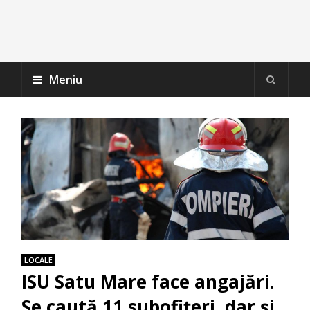
Meniu
LOCALE
ISU Satu Mare face angajări.
Se caută 11 subofițeri, dar și