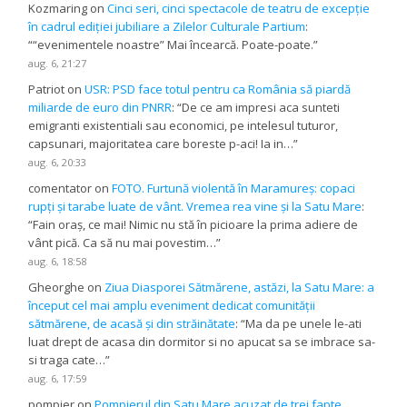
Kozmaring
on
Cinci seri, cinci spectacole de teatru de excepție
în cadrul ediției jubiliare a Zilelor Culturale Partium
:
“
“evenimentele noastre” Mai încearcă. Poate-poate.
”
aug. 6, 21:27
Patriot
on
USR: PSD face totul pentru ca România să piardă
miliarde de euro din PNRR
: “
De ce am impresi aca sunteti
emigranti existentiali sau economici, pe intelesul tuturor,
capsunari, majoritatea care boreste p-aci! Ia in…
”
aug. 6, 20:33
comentator
on
FOTO. Furtună violentă în Maramureș: copaci
rupți și tarabe luate de vânt. Vremea rea vine și la Satu Mare
:
“
Fain oraș, ce mai! Nimic nu stă în picioare la prima adiere de
vânt pică. Ca să nu mai povestim…
”
aug. 6, 18:58
Gheorghe
on
Ziua Diasporei Sătmărene, astăzi, la Satu Mare: a
început cel mai amplu eveniment dedicat comunității
sătmărene, de acasă și din străinătate
: “
Ma da pe unele le-ati
luat drept de acasa din dormitor si no apucat sa se imbrace sa-
si traga cate…
”
aug. 6, 17:59
pompier
on
Pompierul din Satu Mare acuzat de trei fapte