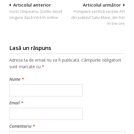
Navigare
Articolul anterior
Articolul următor
Sorin Cîmpeanu: Școlile decid
Pompierii verifică secțiile ATI
în
singure dacă intră în online
din județul Satu Mare, din trei
articole
în trei ore
Lasă un răspuns
Adresa ta de email nu va fi publicată.
Câmpurile obligatorii
sunt marcate cu
*
Nume
*
Email
*
Comentariu
*