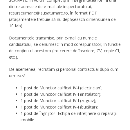
SCANATE, în volum complet și în integralitatea lor, la una
dintre adresele de e-mail ale inspectoratului,
resurseumane@isusatumare.ro
, în format PDF
(ataşamentele trebuie să nu depăşească dimensiunea de
10 Mb).
Documentele transmise, prin e-mail cu numele
candidatului, se denumesc în mod corespunzător, în funcție
de conținutul acestora (ex. cerere de înscriere, CV, copie CI,
etc.).
De asemenea, recrutăm și personal contractual după cum
urmează:
1 post de Muncitor calificat IV-I (electrician);
1 post de Muncitor calificat IV-I (instalator);
1 post de Muncitor calificat IV-I (zugrav);
1 post de Muncitor calificat IV-I (bucătar);
1 post de Îngrijitor -Echipa de întreținere și reparații
imobile.