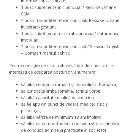
informațiilor Clasificate;
1 post subofițer tehnic principal / Resurse Umane -
SSM;
2 posturi subofițer tehnic principal/ Resurse Umane –
încadrare-gestiune;
1 post subofițer administrativ principal/ Patrimoniu
imobiliar;
2 posturi subofițer tehnic principal / Serviciul Logistic
– Compartimentul Tehnic.
Printre condițiile pe care trebuie să le îndeplinească cei
interesați de ocuparea posturilor, enumerăm:
să aibă cetățenia română și domiciliul în România;
să cunoască limba română, scris și vorbit;
să aibă capacitate deplină de exercițiu;
să fie apți din punct de vedere medical, fizic și
psihologic;
să aibă vârsta de minimum 18 ani împliniți;
să aibă un comportament corespunzător cerințelor
de conduită admise și practicate în societate;