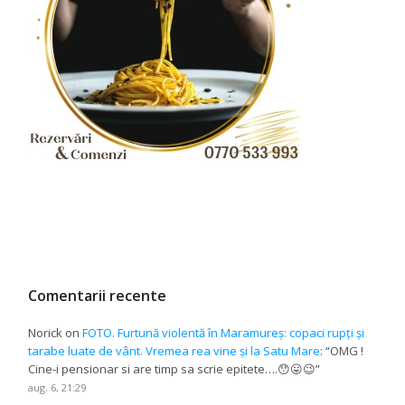
Comentarii recente
Norick
on
FOTO. Furtună violentă în Maramureș: copaci rupți și
tarabe luate de vânt. Vremea rea vine și la Satu Mare
: “
OMG !
Cine-i pensionar si are timp sa scrie epitete….😯😛😉
”
aug. 6, 21:29