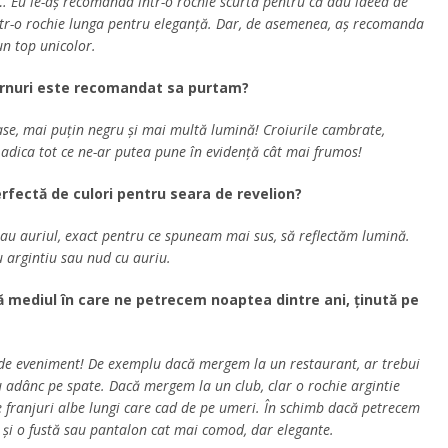
… Eu le-aș recomanda într-o rochie scurtă pentru că dau ideea de
, într-o rochie lunga pentru eleganță. Dar, de asemenea, aș recomanda
un top unicolor.
ternuri este recomandat sa purtam?
se, mai puțin negru și mai multă lumină! Croiurile cambrate,
r, adica tot ce ne-ar putea pune în evidență cât mai frumos!
rfectă de culori pentru seara de revelion?
au auriul, exact pentru ce spuneam mai sus, să reflectăm lumină.
u argintiu sau nud cu auriu.
ă mediul în care ne petrecem noaptea dintre ani, ținută pe
t de eveniment! De exemplu dacă mergem la un restaurant, ar trebui
 adânc pe spate. Dacă mergem la un club, clar o rochie argintie
e franjuri albe lungi care cad de pe umeri. În schimb dacă petrecem
 și o fustă sau pantalon cat mai comod, dar elegante.