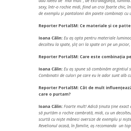
dau ideea de “mai mult”, de extravaganță, lumină
sexy, într-o rochie midi, fiind un croi foarte chic
de exemplu și pantalonii din paiete combinați cu 
Reporter PortalSM: Ce materiale și ce pat
Ioana Călin:
Eu aș opta pentru materiale luminoa
decolteu la spate, șliț ori la spate ori pe un picio
Reporter PortalSM: Care este combinația pe
Ioana Călin:
Eu aș spune să combinăm argintiul s
Combinatii de culori pe care eu le ador sunt alb c
Reporter PortalSM: Cât de mult influențeaz
care o purtam?
Ioana Călin:
Foarte mult! Adică ținuta ține exac
să purtăm o rochie cambrată, midi, cu un decolteu
scurtă cu niște mâneci oversize de exemplu și nișt
Revelionul acasă, în familie, aș recomanda un top