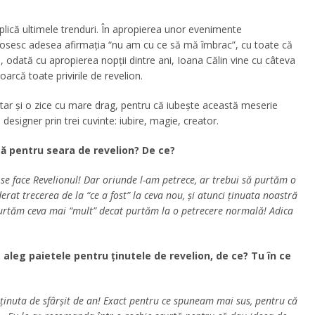
lică ultimele trenduri. În apropierea unor evenimente
olosesc adesea afirmația “nu am cu ce să mă îmbrac”, cu toate că
el, odată cu apropierea nopții dintre ani, Ioana Călin vine cu câteva
rcă toate privirile de revelion.
ar și o zice cu mare drag, pentru că iubește această meserie
designer prin trei cuvinte: iubire, magie, creator.
ă pentru seara de revelion? De ce?
se face Revelionul! Dar oriunde l-am petrece, ar trebui să purtăm o
erat trecerea de la “ce a fost” la ceva nou, și atunci ținuata noastră
purtăm ceva mai “mult” decat purtăm la o petrecere normală! Adica
leg paietele pentru ținutele de revelion, de ce? Tu în ce
u ținuta de sfârșit de an! Exact pentru ce spuneam mai sus, pentru că