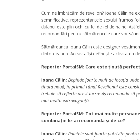
Cum ne îmbrăcăm de revelion? Ioana Călin ne exp
semnificative, reprezentantele sexului frumos f
dulapul este plin ochi cu fel de fel de haine. Astf
recomandări pentru sătmărencele care vor să întoa
Sătmăreanca Ioana Călin este designer vestiment
dintotdeauna. Aceasta își definește activitatea de 
Reporter PortalSM: Care este ținută perfect
Ioana Călin:
Depinde foarte mult de locația unde 
ținuta nouă, în primul rând! Revelionul este consid
trebuie să reflecte acest lucru! Aș recomanda să 
mai multa extravaganță.
Reporter PortalSM: Tot mai multe persoane a
combinație le-ai recomanda și de ce?
Ioana Călin:
Paietele sunt foarte potrivite pentr