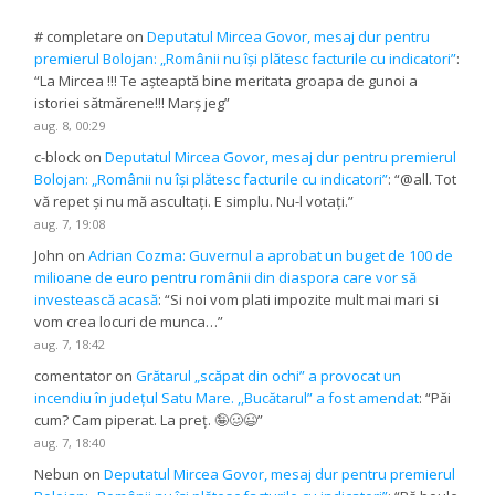
# completare
on
Deputatul Mircea Govor, mesaj dur pentru
premierul Bolojan: „Românii nu își plătesc facturile cu indicatori”
:
“
La Mircea !!! Te așteaptă bine meritata groapa de gunoi a
istoriei sătmărene!!! Marș jeg
”
aug. 8, 00:29
c-block
on
Deputatul Mircea Govor, mesaj dur pentru premierul
Bolojan: „Românii nu își plătesc facturile cu indicatori”
: “
@all. Tot
vă repet și nu mă ascultați. E simplu. Nu-l votați.
”
aug. 7, 19:08
John
on
Adrian Cozma: Guvernul a aprobat un buget de 100 de
milioane de euro pentru românii din diaspora care vor să
investească acasă
: “
Si noi vom plati impozite mult mai mari si
vom crea locuri de munca…
”
aug. 7, 18:42
comentator
on
Grătarul „scăpat din ochi” a provocat un
incendiu în județul Satu Mare. ,,Bucătarul” a fost amendat
: “
Păi
cum? Cam piperat. La preț. 🤪🥴😉
”
aug. 7, 18:40
Nebun
on
Deputatul Mircea Govor, mesaj dur pentru premierul