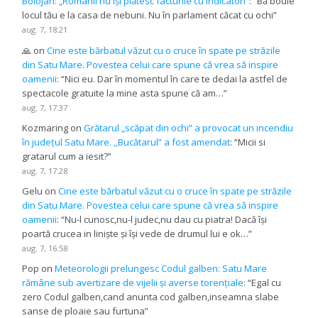
Bolojan: „Românii nu își plătesc facturile cu indicatori”
: “
Bă boule
locul tău e la casa de nebuni. Nu în parlament căcat cu ochi
”
aug. 7, 18:21
🙏
on
Cine este bărbatul văzut cu o cruce în spate pe străzile
din Satu Mare. Povestea celui care spune că vrea să inspire
oamenii
: “
Nici eu. Dar în momentul în care te dedai la astfel de
spectacole gratuite la mine asta spune că am…
”
aug. 7, 17:37
Kozmaring
on
Grătarul „scăpat din ochi” a provocat un incendiu
în județul Satu Mare. ,,Bucătarul” a fost amendat
: “
Micii si
gratarul cum a iesit?
”
aug. 7, 17:28
Gelu
on
Cine este bărbatul văzut cu o cruce în spate pe străzile
din Satu Mare. Povestea celui care spune că vrea să inspire
oamenii
: “
Nu-l cunosc,nu-l judec,nu dau cu piatra! Dacă își
poartă crucea in liniște și își vede de drumul lui e ok…
”
aug. 7, 16:58
Pop
on
Meteorologii prelungesc Codul galben: Satu Mare
rămâne sub avertizare de vijelii și averse torențiale
: “
Egal cu
zero Codul galben,cand anunta cod galben,inseamna slabe
sanse de ploaie sau furtuna
”