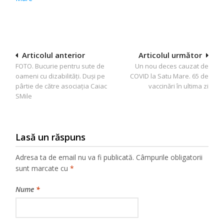
Navigare
Articolul anterior
Articolul următor
FOTO. Bucurie pentru sute de
Un nou deces cauzat de
în
oameni cu dizabilităţi. Duşi pe
COVID la Satu Mare. 65 de
articole
pârtie de către asociaţia Caiac
vaccinări în ultima zi
SMile
Lasă un răspuns
Adresa ta de email nu va fi publicată.
Câmpurile obligatorii
sunt marcate cu
*
Nume
*