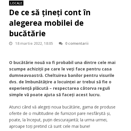
LOCALE
De ce să țineți cont în
alegerea mobilei de
bucătărie
18 martie 2022, 18:05
0 comentarii
O bucătărie nouă va fi probabil una dintre cele mai
scumpe achiziții pe care le veți face pentru casa
dumneavoastră. Cheltuirea banilor pentru visurile
dvs. de îmbunătățire a locuinței ar trebui să fie o
experiență plăcută – respectarea câtorva reguli
simple vă poate ajuta să faceți acest lucru.
Atunci când vă alegeți noua bucătărie, gama de produse
oferite de o multitudine de furnizori pare nesfârșită și,
poate, la început, puțin descurajantă; la urma urmei,
aproape toți pretind că sunt cele mai bune!