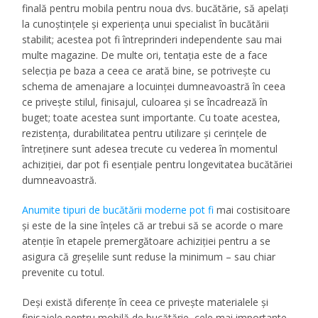
finală pentru mobila pentru noua dvs. bucătărie, să apelați
la cunoștințele și experiența unui specialist în bucătării
stabilit; acestea pot fi întreprinderi independente sau mai
multe magazine. De multe ori, tentația este de a face
selecția pe baza a ceea ce arată bine, se potrivește cu
schema de amenajare a locuinței dumneavoastră în ceea
ce privește stilul, finisajul, culoarea și se încadrează în
buget; toate acestea sunt importante. Cu toate acestea,
rezistența, durabilitatea pentru utilizare și cerințele de
întreținere sunt adesea trecute cu vederea în momentul
achiziției, dar pot fi esențiale pentru longevitatea bucătăriei
dumneavoastră.
Anumite tipuri de bucătării moderne pot fi
mai costisitoare
și este de la sine înțeles că ar trebui să se acorde o mare
atenție în etapele premergătoare achiziției pentru a se
asigura că greșelile sunt reduse la minimum – sau chiar
prevenite cu totul.
Deși există diferențe în ceea ce privește materialele și
finisajele pentru mobilă de bucătărie, cele mai importante