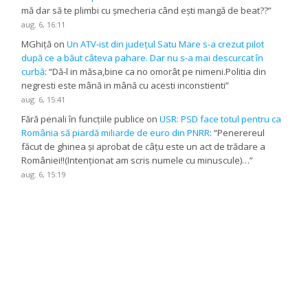
mă dar să te plimbi cu șmecheria când ești mangă de beat??
”
aug. 6, 16:11
MGhiță
on
Un ATV-ist din județul Satu Mare s-a crezut pilot
după ce a băut câteva pahare. Dar nu s-a mai descurcat în
curbă
: “
Dă-l in măsa,bine ca no omorât pe nimeni.Politia din
negresti este mână in mână cu acesti inconstienti
”
aug. 6, 15:41
Fără penali în funcțiile publice
on
USR: PSD face totul pentru ca
România să piardă miliarde de euro din PNRR
: “
Penerereul
făcut de ghinea și aprobat de câțu este un act de trădare a
României!!(Intenționat am scris numele cu minuscule)…
”
aug. 6, 15:19