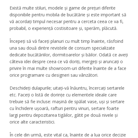
Există multe stiluri, modele și game de prețuri diferite
disponibile pentru mobila de bucătărie și este important să
vă acordați timpul necesar pentru a cerceta ceea ce va fi,
probabil, o experiență costisitoare și, sperăm, plăcută.
Începeți să vă faceți planuri cu mult timp înainte, răsfoind
una sau două dintre revistele de consum specializate
dedicate bucătăriilor, dormitoarelor și băilor. Odată ce aveți
câteva idei despre ceea ce vă doriți, mergeți și aruncați o
privire în mai multe showroom-uri diferite înainte de a face
orice programare cu designeri sau vânzători.
Deschideți dulapurile; uitați-vă înăuntru, încercați sertarele
etc. Faceți o listă de dorințe cu elementele ideale care
trebuie să fie incluse: mașină de spălat vase, uși și sertare
cu închidere ușoară, rafturi pentru vinuri, sertare foarte
largi pentru depozitarea tigăilor, gătit pe două nivele și
orice alte caracteristici.
În cele din urmă, este vital ca, înainte de a lua orice decizie