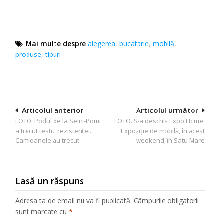
Mai multe despre
alegerea
,
bucatarie
,
mobilă
,
produse
,
tipuri
Navigare
Articolul anterior
Articolul următor
FOTO. Podul de la Seini-Pomi
FOTO. S-a deschis Expo Home.
în
a trecut testul rezistenţei.
Expoziție de mobilă, în acest
articole
Camioanele au trecut
weekend, în Satu Mare
Lasă un răspuns
Adresa ta de email nu va fi publicată.
Câmpurile obligatorii
sunt marcate cu
*