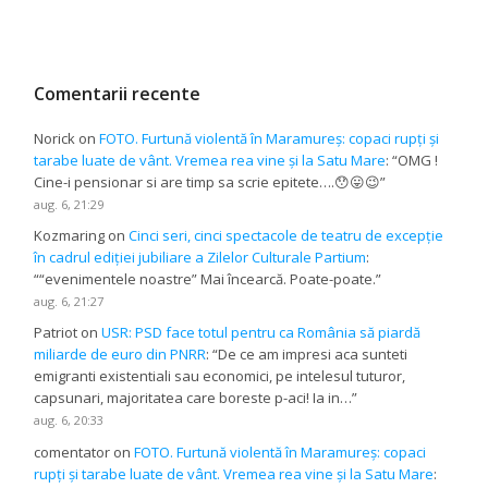
Comentarii recente
Norick
on
FOTO. Furtună violentă în Maramureș: copaci rupți și
tarabe luate de vânt. Vremea rea vine și la Satu Mare
: “
OMG !
Cine-i pensionar si are timp sa scrie epitete….😯😛😉
”
aug. 6, 21:29
Kozmaring
on
Cinci seri, cinci spectacole de teatru de excepție
în cadrul ediției jubiliare a Zilelor Culturale Partium
:
“
“evenimentele noastre” Mai încearcă. Poate-poate.
”
aug. 6, 21:27
Patriot
on
USR: PSD face totul pentru ca România să piardă
miliarde de euro din PNRR
: “
De ce am impresi aca sunteti
emigranti existentiali sau economici, pe intelesul tuturor,
capsunari, majoritatea care boreste p-aci! Ia in…
”
aug. 6, 20:33
comentator
on
FOTO. Furtună violentă în Maramureș: copaci
rupți și tarabe luate de vânt. Vremea rea vine și la Satu Mare
: