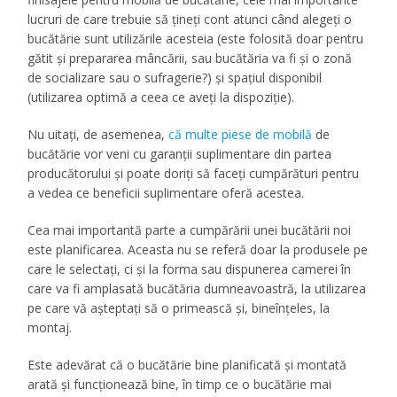
lucruri de care trebuie să țineți cont atunci când alegeți o
bucătărie sunt utilizările acesteia (este folosită doar pentru
gătit și prepararea mâncării, sau bucătăria va fi și o zonă
de socializare sau o sufragerie?) și spațiul disponibil
(utilizarea optimă a ceea ce aveți la dispoziție).
Nu uitați, de asemenea,
că multe piese de mobilă
de
bucătărie vor veni cu garanții suplimentare din partea
producătorului și poate doriți să faceți cumpărături pentru
a vedea ce beneficii suplimentare oferă acestea.
Cea mai importantă parte a cumpărării unei bucătării noi
este planificarea. Aceasta nu se referă doar la produsele pe
care le selectați, ci și la forma sau dispunerea camerei în
care va fi amplasată bucătăria dumneavoastră, la utilizarea
pe care vă așteptați să o primească și, bineînțeles, la
montaj.
Este adevărat că o bucătărie bine planificată și montată
arată și funcționează bine, în timp ce o bucătărie mai