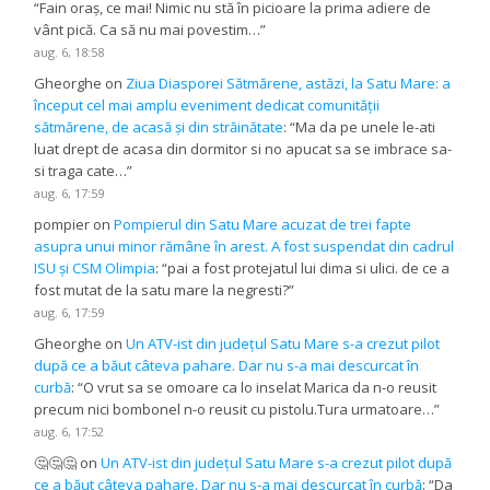
“
Fain oraș, ce mai! Nimic nu stă în picioare la prima adiere de
vânt pică. Ca să nu mai povestim…
”
aug. 6, 18:58
Gheorghe
on
Ziua Diasporei Sătmărene, astăzi, la Satu Mare: a
început cel mai amplu eveniment dedicat comunității
sătmărene, de acasă și din străinătate
: “
Ma da pe unele le-ati
luat drept de acasa din dormitor si no apucat sa se imbrace sa-
si traga cate…
”
aug. 6, 17:59
pompier
on
Pompierul din Satu Mare acuzat de trei fapte
asupra unui minor rămâne în arest. A fost suspendat din cadrul
ISU și CSM Olimpia
: “
pai a fost protejatul lui dima si ulici. de ce a
fost mutat de la satu mare la negresti?
”
aug. 6, 17:59
Gheorghe
on
Un ATV-ist din județul Satu Mare s-a crezut pilot
după ce a băut câteva pahare. Dar nu s-a mai descurcat în
curbă
: “
O vrut sa se omoare ca lo inselat Marica da n-o reusit
precum nici bombonel n-o reusit cu pistolu.Tura urmatoare…
”
aug. 6, 17:52
🤔🤔🤔
on
Un ATV-ist din județul Satu Mare s-a crezut pilot după
ce a băut câteva pahare. Dar nu s-a mai descurcat în curbă
: “
Da