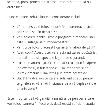
scumpă, prost proiectată și prost montată poate să nu
arate bine.
Punctele care trebuie luate în considerare includ:
Cât de des va fi folosită bucătăria dumneavoastră:
ocazional sau în fiecare zi?
Va fi folosită pentru simpla pregătire a mâncării sau
este și sufrageria dumneavoastră?
Pentru ce folosiți această cameră, în afară de gătit?
Aveți copii? Acest lucru va afecta utilizarea bucătăriei,
durabilitatea și aspectele legate de siguranță.
Există un anumit „trafic” care să circule prin încăpere
(de exemplu, o bucătărie cu ușă interioară și de
ieșire), precum și înăuntru și în afara acesteia?
Bucătăria dvs. existentă are suficient spațiu pentru
tejghele sau vă aflați în situația de a vă deplasa între
diferite zone?
Este important să vă gândiți la numărul de persoane care
vor folosi camera în fiecare zi, dacă există suficient spațiu