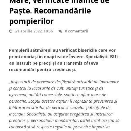
Mare, verificate înainte de
Paște. Recomandările
pompierilor
21 aprilie 2022, 18:56
0 comentarii
Pompierii sătmăreni au verificat bisericile care vor
primi enoriași în noaptea de Înviere. Specialiștii ISU i-
au instruit pe preoți și au transmis câteva
recomandări pentru credincioși.
,,Inspectorii de prevenire desfășoară activități de îndrumare
și control la lăcașurile de cult, unități turistice și de
agrement, unități comerciale, spații cu aflux mare de
persoane. Scopul acestor acțiuni îl reprezintă prevenirea și
înlăturarea stărilor de pericol și cauzelor potențiale de
incendiu. Specialiștii au asigurat pregătirea și instruirea
preoților și personalului mănăstirilor, astfel încât aceștia să
cunoască și să respecte regulile de prevenire împotriva