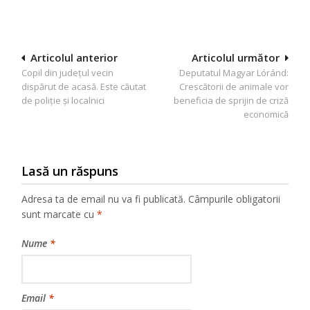
Navigare
Articolul anterior
Articolul următor
Copil din județul vecin
Deputatul Magyar Lóránd:
în
dispărut de acasă. Este căutat
Crescătorii de animale vor
articole
de poliție și localnici
beneficia de sprijin de criză
economică
Lasă un răspuns
Adresa ta de email nu va fi publicată.
Câmpurile obligatorii
sunt marcate cu
*
Nume
*
Email
*