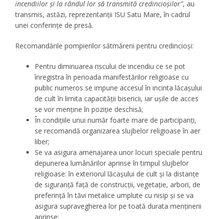
incendiilor și la rândul lor să transmită credincioșilor”
, au
transmis, astăzi, reprezentanții ISU Satu Mare, în cadrul
unei conferințe de presă.
Recomandările pompierilor sătmăreni pentru credincioși:
Pentru diminuarea riscului de incendiu ce se pot
înregistra în perioada manifestărilor religioase cu
public numeros se impune accesul în incinta lăcașului
de cult în limita capacității bisericii, iar ușile de acces
se vor menține în poziție deschisă;
În condițiile unui număr foarte mare de participanți,
se recomandă organizarea slujbelor religioase în aer
liber;
Se va asigura amenajarea unor locuri speciale pentru
depunerea lumânărilor aprinse în timpul slujbelor
religioase: în exteriorul lăcașului de cult și la distanțe
de siguranță față de construcții, vegetație, arbori, de
preferință în tăvi metalice umplute cu nisip și se va
asigura supravegherea lor pe toată durata menținerii
aprinse;