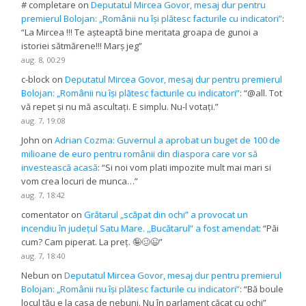
# completare
on
Deputatul Mircea Govor, mesaj dur pentru
premierul Bolojan: „Românii nu își plătesc facturile cu indicatori”
:
“
La Mircea !!! Te așteaptă bine meritata groapa de gunoi a
istoriei sătmărene!!! Marș jeg
”
aug. 8, 00:29
c-block
on
Deputatul Mircea Govor, mesaj dur pentru premierul
Bolojan: „Românii nu își plătesc facturile cu indicatori”
: “
@all. Tot
vă repet și nu mă ascultați. E simplu. Nu-l votați.
”
aug. 7, 19:08
John
on
Adrian Cozma: Guvernul a aprobat un buget de 100 de
milioane de euro pentru românii din diaspora care vor să
investească acasă
: “
Si noi vom plati impozite mult mai mari si
vom crea locuri de munca…
”
aug. 7, 18:42
comentator
on
Grătarul „scăpat din ochi” a provocat un
incendiu în județul Satu Mare. ,,Bucătarul” a fost amendat
: “
Păi
cum? Cam piperat. La preț. 🤪🥴😉
”
aug. 7, 18:40
Nebun
on
Deputatul Mircea Govor, mesaj dur pentru premierul
Bolojan: „Românii nu își plătesc facturile cu indicatori”
: “
Bă boule
locul tău e la casa de nebuni. Nu în parlament căcat cu ochi
”