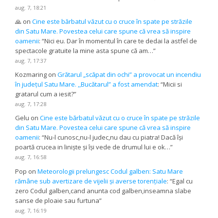
aug. 7, 18:21
🙏
on
Cine este bărbatul văzut cu o cruce în spate pe străzile
din Satu Mare. Povestea celui care spune că vrea să inspire
oamenii
: “
Nici eu. Dar în momentul în care te dedai la astfel de
spectacole gratuite la mine asta spune că am…
”
aug. 7, 17:37
Kozmaring
on
Grătarul „scăpat din ochi” a provocat un incendiu
în județul Satu Mare. ,,Bucătarul” a fost amendat
: “
Micii si
gratarul cum a iesit?
”
aug. 7, 17:28
Gelu
on
Cine este bărbatul văzut cu o cruce în spate pe străzile
din Satu Mare. Povestea celui care spune că vrea să inspire
oamenii
: “
Nu-l cunosc,nu-l judec,nu dau cu piatra! Dacă își
poartă crucea in liniște și își vede de drumul lui e ok…
”
aug. 7, 16:58
Pop
on
Meteorologii prelungesc Codul galben: Satu Mare
rămâne sub avertizare de vijelii și averse torențiale
: “
Egal cu
zero Codul galben,cand anunta cod galben,inseamna slabe
sanse de ploaie sau furtuna
”
aug. 7, 16:19