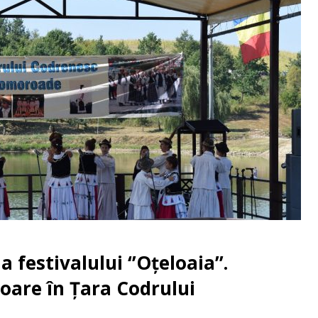
 festivalului ‘’Oțeloaia’’.
loare în Țara Codrului