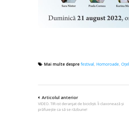
Mai multe despre
festival
,
Homoroade
,
Oţe
Navigare
Articolul anterior
VIDEO. TIR-ist deranjat de biciclişti. Îi claxonează şi
în
prăfuieşte ca să se răzbune!
articole