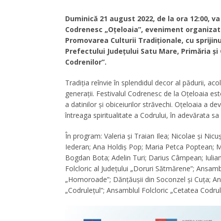
Duminică 21 august 2022, de la ora 12:00, va 
Codrenesc „Oțeloaia”, eveniment organizat 
Promovarea Culturii Tradiționale, cu sprijinu
Prefectului Județului Satu Mare, Primăria ș
Codrenilor”.
Tradiţia reînvie în splendidul decor al pădurii, ac
generaţii. Festivalul Codrenesc de la Oţeloaia est
a datinilor şi obiceiurilor străvechi. Oțeloaia a d
întreaga spiritualitate a Codrului, în adevărata sa
În program: Valeria și Traian Ilea; Nicolae și N
Iederan; Ana Holdiș Pop; Maria Petca Poptean; M
Bogdan Bota; Adelin Turi; Darius Câmpean; Iulia
Folcloric al Județului „Doruri Sătmărene”; Ansamb
„Homoroade”; Dănțăușii din Soconzel și Cuța; Ans
„Codrulețul”; Ansamblul Folcloric „Cetatea Codrului