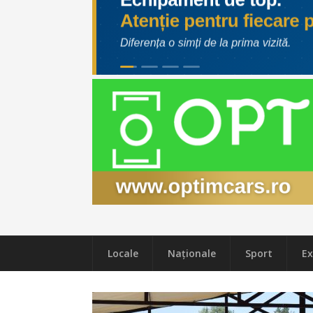
Locale
Naţionale
Sport
Ex