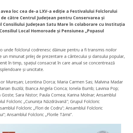
avea loc cea de-a LXV-a ediție a Festivalului Folclorului
de către Centrul Județean pentru Conservarea și
l Consiliului Județean Satu Mare în colaborare cu Instituția
i Consiliul Local Homoroade și Pensiunea „Popasul
olo unde folclorul codrenesc dăinuie pentru a fi transmis noilor
e un minunat prilej de prezentare a cântecului şi dansului popular,
evenit în timp, spațiul consacrat în care anual se concentrează
 splendoare și unicitate.
icușor Mureșan; Leontina Dorca; Maria Carmen Sas; Malvina Madar
arian Buzilă; Bianca Angela Cionca; Ionela Bumb; Lavinia Pop;
n Goste; Sara Nistor; Paula Cornea; Karina Molnar; Ansamblul
lul Folcloric „Cununița Năzdrăvană”; Grupul Folcloric
amblul Folcloric „Flori de Codru”; Ansamblul Folcloric
”; Ansamblul Folcloric „Florile Tărnii”.