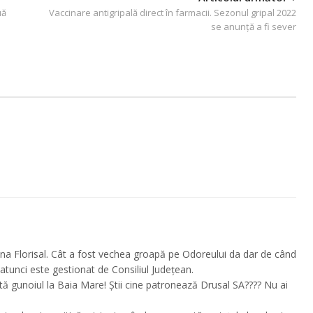
uă
Vaccinare antigripală direct în farmacii. Sezonul gripal 2022
se anunță a fi sever
cina Florisal. Cât a fost vechea groapă pe Odoreului da dar de când
tunci este gestionat de Consiliul Județean.
rtă gunoiul la Baia Mare! Știi cine patronează Drusal SA???? Nu ai