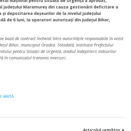
etul Național pentru Situații de Urgență a aprobat,
lul județului Maramureș din cauza gestionării deficitare a
 și depozitarea deșeurilor de la nivelul județului
 de 6 luni, la operatori autorizați din județul Bihor,
pe bază de contract încheiat între autorităţile responsabile în acest
ețul Bihor, municipiul Oradea. Totodată, Instituția Prefectului
ului pentru Situații de Urgență, stadiul îndeplinirii măsurilor
ată în comunicatul transmis miercuri.
e alertă
Articolul următor