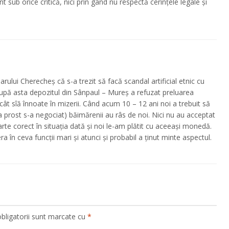
unt sub orice critică, nici prin gând nu respectă cerințele legale și
arului Cherecheș că s-a trezit să facă scandal artificial etnic cu
upă asta depozitul din Sânpaul – Mureș a refuzat preluarea
t sîă înnoate în mizerii. Când acum 10 – 12 ani noi a trebuit să
 prost s-a negociat) băimărenii au râs de noi. Nici nu au acceptat
te corect în situația dată și noi le-am plătit cu aceeași monedă.
 în ceva funcții mari și atunci și probabil a ținut minte aspectul.
bligatorii sunt marcate cu
*