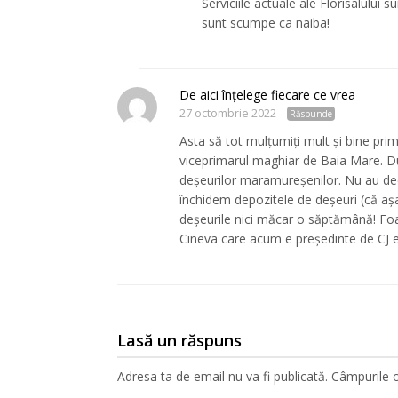
Serviciile actuale ale Florisalului s
sunt scumpe ca naiba!
De aici înțelege fiecare ce vrea
27 octombrie 2022
Răspunde
Asta să tot mulțumiți mult și bine prim
viceprimarul maghiar de Baia Mare. D
deșeurilor maramureșenilor. Nu au decâ
închidem depozitele de deșeuri (că așa
deșeurile nici măcar o săptămână! Foar
Cineva care acum e președinte de CJ era
Lasă un răspuns
Adresa ta de email nu va fi publicată.
Câmpurile o