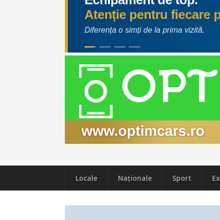
Locale
Naţionale
Sport
Ex