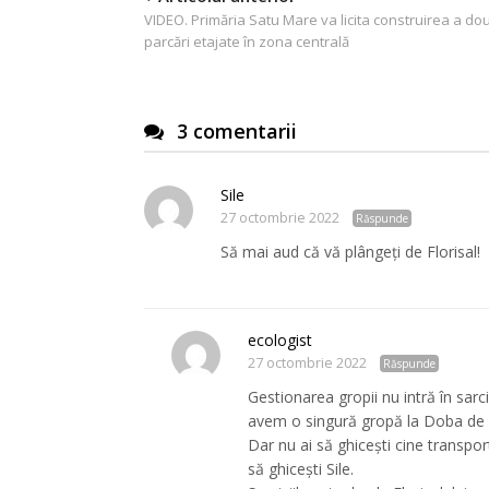
VIDEO. Primăria Satu Mare va licita construirea a do
în
parcări etajate în zona centrală
articole
3 comentarii
Sile
27 octombrie 2022
Răspunde
Să mai aud că vă plângeți de Florisal!
ecologist
27 octombrie 2022
Răspunde
Gestionarea gropii nu intră în sar
avem o singură gropă la Doba de a
Dar nu ai să ghicești cine transpo
să ghicești Sile.