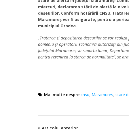
Stare de alertă în județul Maramureș! Comit
miercuri, declararea stării de alertă la nive
deșeurilor. Conform hotărârii CNSU, tratarea
Maramureș vor fi asigurate, pentru o perioadă
municipiul Oradea.
„Tratarea și depozitarea deșeurilor se vor realiza 
domeniu și operatorii economici autorizați din jud
Județului Maramureș va raporta lunar, Departament
pentru revenirea la starea de normalitate”, se ar
Mai multe despre
cnsu
,
Maramures
,
stare d
Navigare
Articolul anterior