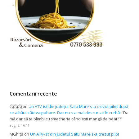
Comentarii recente
🤔🤔🤔
on
Un ATV-ist din județul Satu Mare s-a crezut pilot după
ce a băut câteva pahare. Dar nu s-a mai descurcat în curbă
: “
Da
mă dar să te plimbi cu șmecheria când ești mangă de beat??
”
aug. 6, 16:11
MGhiță
on
Un ATV-ist din județul Satu Mare s-a crezut pilot