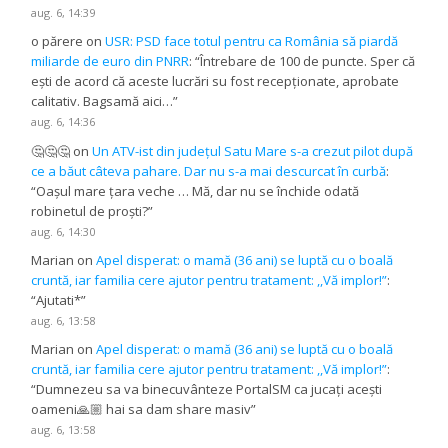
aug. 6, 14:39
o părere
on
USR: PSD face totul pentru ca România să piardă
miliarde de euro din PNRR
: “
Întrebare de 100 de puncte. Sper că
ești de acord că aceste lucrări su fost recepționate, aprobate
calitativ. Bagsamă aici…
”
aug. 6, 14:36
🤔🤔🤔
on
Un ATV-ist din județul Satu Mare s-a crezut pilot după
ce a băut câteva pahare. Dar nu s-a mai descurcat în curbă
:
“
Oașul mare țara veche … Mă, dar nu se închide odată
robinetul de proști?
”
aug. 6, 14:30
Marian
on
Apel disperat: o mamă (36 ani) se luptă cu o boală
cruntă, iar familia cere ajutor pentru tratament: ,,Vă implor!”
:
“
Ajutati*
”
aug. 6, 13:58
Marian
on
Apel disperat: o mamă (36 ani) se luptă cu o boală
cruntă, iar familia cere ajutor pentru tratament: ,,Vă implor!”
:
“
Dumnezeu sa va binecuvânteze PortalSM ca jucați acești
oameni🙏🏼 hai sa dam share masiv
”
aug. 6, 13:58