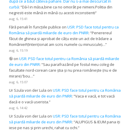
după ce a băut câteva pahare. Dar nu s-a mai descurcat în
curbă
: “
Dă-l in măsa,bine ca no omorât pe nimeni.Politia din
negresti este mână in mână cu acesti inconstienti
”
aug. 6, 15:41
Fără penali în funcțiile publice
on
USR: PSD face totul pentru ca
România să piardă miliarde de euro din PNRR
: “
Penerereul
făcut de ghinea și aprobat de câțu este un act de trădare a
României!!(Intenționat am scris numele cu minuscule)…
”
aug. 6, 15:19
🤪
on
USR: PSD face totul pentru ca România să piardă miliarde
de euro din PNRR
: “
Sau parafrazând pe fostul meu coleg de
facultate nord-corean care știa și nu prea românește (nu e de
mirare) ‘bou…
”
aug. 6, 15:07
Ur Szula von der Lula
on
USR: PSD face totul pentru ca România
să piardă miliarde de euro din PNRR
: “
Vaca e vacă, e tot vacă
dacă e o vacă userista.
”
aug. 6, 14:42
Ur Szula von der Lula
on
USR: PSD face totul pentru ca România
să piardă miliarde de euro din PNRR
: “
ALUPIGUS & IEUM pana iți
iese pe nas și prin urechi, rahat cu ochi.
”