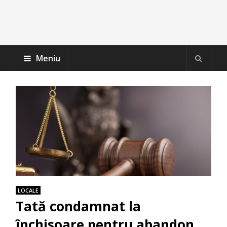
Meniu
LOCALE
Tată condamnat la
închisoare pentru abandon