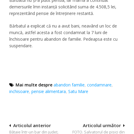
Bărbatul nu şi-a plătit pensia, iar mama a continuat
demersurile îmn instanţă solicitând suma de 4.508,5 lei,
reprezentând pensie de întreținere restantă.
Bărbatul a explicat că nu a avut bani, neavând un loc de
muncă, astfel acesta a fost condamnat la 7 luni de
închisoare pentru abandon de familie. Pedeapsa este cu
suspendare.
Mai multe despre
abandon familie
,
condamnare
,
inchisoare
,
pensie alimentara
,
Satu Mare
Navigare
Articolul anterior
Articolul următor
Bătaie într-un bar din județ.
FOTO. Salvatorul de pisici din