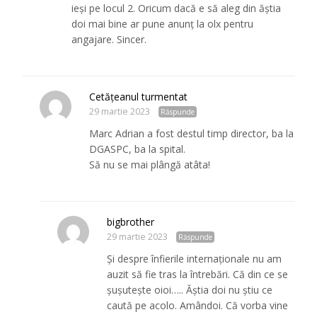
ieși pe locul 2. Oricum dacă e să aleg din ăștia
doi mai bine ar pune anunț la olx pentru
angajare. Sincer.
Cetățeanul turmentat
29 martie 2023
Răspunde
Marc Adrian a fost destul timp director, ba la
DGASPC, ba la spital.
Să nu se mai plângă atâta!
bigbrother
29 martie 2023
Răspunde
Și despre înfierile internaționale nu am
auzit să fie tras la întrebări. Că din ce se
șușutește oioi….. Ăștia doi nu știu ce
caută pe acolo. Amândoi. Că vorba vine