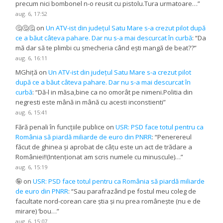
precum nici bombonel n-o reusit cu pistolu.Tura urmatoare…
”
aug. 6, 17:52
🤔🤔🤔
on
Un ATV-ist din județul Satu Mare s-a crezut pilot după
ce a băut câteva pahare. Dar nu s-a mai descurcat în curbă
: “
Da
mă dar să te plimbi cu șmecheria când ești mangă de beat??
”
aug. 6, 16:11
MGhiță
on
Un ATV-ist din județul Satu Mare s-a crezut pilot
după ce a băut câteva pahare. Dar nu s-a mai descurcat în
curbă
: “
Dă-l in măsa,bine ca no omorât pe nimeni.Politia din
negresti este mână in mână cu acesti inconstienti
”
aug. 6, 15:41
Fără penali în funcțiile publice
on
USR: PSD face totul pentru ca
România să piardă miliarde de euro din PNRR
: “
Penerereul
făcut de ghinea și aprobat de câțu este un act de trădare a
României!!(Intenționat am scris numele cu minuscule)…
”
aug. 6, 15:19
🤪
on
USR: PSD face totul pentru ca România să piardă miliarde
de euro din PNRR
: “
Sau parafrazând pe fostul meu coleg de
facultate nord-corean care știa și nu prea românește (nu e de
mirare) ‘bou…
”
aug. 6, 15:07