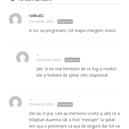
radical2
29 martie 2023
Răspunde
in loc sa progresam, tot inapoi mergem. bravo.
...
29 martie 2023
Răspunde
Jale. Și ne mai întrebăm de ce fug și medicii
dar și bolnavii de spital. Uite răspunsul!
...
29 martie 2023
Răspunde
Din lac în puț. Unii au memoriu scurtă și uită ce a
înfăptuit duamna cât a fost “menajer” la spital.
Am așa o presimțire că așa de singură dar tot va