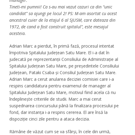
manager.
Tineti-mi pumnii! Ca s-au mai vazut cazuri ca din “unic
candidat” sa ajungi pe locul 2! PS: M-am asortat cu acest
ancestral cuier de la etajul 6 al SJUSM, care dateaza din
1972, de cand a fost construit spitalul”, este mesajul
acesteia.
Adrian Marc a pierdut, în primă fază, procesul intentat
împotriva Spitalului Județean Satu Mare. El i-a dat în
judecată pe reprezentanții Consiliului de Administrație al
Spitalului Județean Satu Mare, pe președintele Consiliului
Județean, Pataki Csaba și Consiliul Județean Satu Mare.
Adrian Marc a cerut anularea deciziei comisiei care i-a
respins candidatura pentru examenul de manager al
Spitalului Județean Satu Mare, motivul fiind acela că nu
îndeplinește criteriile de studii. Marc a mai cerut
suspednarea concursului până la finalizara procesului pe
fond, dar instanța i-a respins cererea. El are însă la
dispoziție cinci zile pentru a ataca decizia.
Rămâne de văzut cum se va sfârși, în cele din urmă,