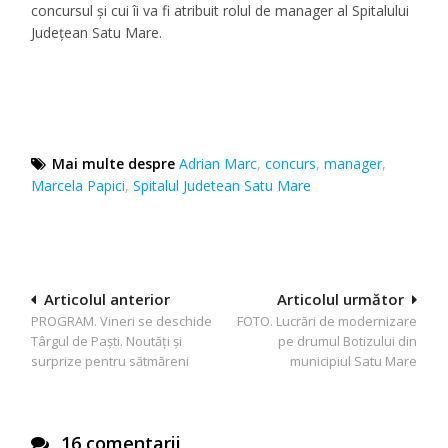
concursul și cui îi va fi atribuit rolul de manager al Spitalului
Județean Satu Mare.
Mai multe despre
Adrian Marc
,
concurs
,
manager
,
Marcela Papici
,
Spitalul Judetean Satu Mare
Navigare
Articolul anterior
Articolul următor
PROGRAM. Vineri se deschide
FOTO. Lucrări de modernizare
în
Târgul de Paști. Noutăți și
pe drumul Botizului din
articole
surprize pentru sătmăreni
municipiul Satu Mare
16 comentarii