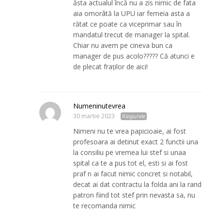
ăsta actualul încă nu a zis nimic de fata
aia omorâtă la UPU iar femeia asta a
rătat ce poate ca viceprimar sau în
mandatul trecut de manager la spital.
Chiar nu avem pe cineva bun ca
manager de pus acolo????? Că atunci e
de plecat fraților de aici!
Numeninutevrea
30 martie 2023
Răspunde
Nimeni nu te vrea papicioaie, ai fost
profesoara ai detinut exact 2 functii una
la consiliu pe vremea lui stef si unaa
spital ca te a pus tot el, esti si ai fost
praf n ai facut nimic concret si notabil,
decat ai dat contractu la folda ani la rand
patron fiind tot stef prin nevasta sa, nu
te recomanda nimic