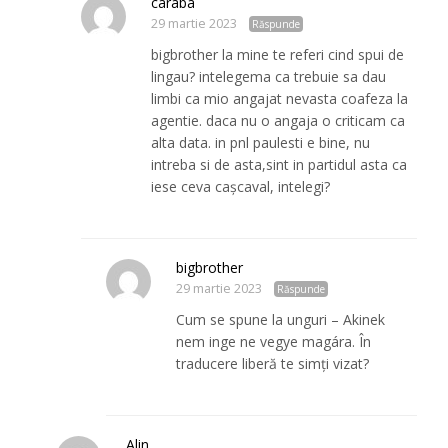
caraba
29 martie 2023
Răspunde
bigbrother la mine te referi cind spui de
lingau? intelegema ca trebuie sa dau
limbi ca mio angajat nevasta coafeza la
agentie. daca nu o angaja o criticam ca
alta data. in pnl paulesti e bine, nu
intreba si de asta,sint in partidul asta ca
iese ceva cașcaval, intelegi?
bigbrother
29 martie 2023
Răspunde
Cum se spune la unguri – Akinek
nem inge ne vegye magára. În
traducere liberă te simți vizat?
Alin