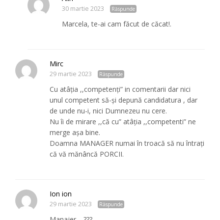
30 martie 2023
Răspunde
Marcela, te-ai cam făcut de căcat!.
Mirc
29 martie 2023
Răspunde
Cu atâția ,,competenți” in comentarii dar nici
unul competent să-și depună candidatura , dar
de unde nu-i, nici Dumnezeu nu cere.
Nu îi de mirare ,,că cu” atâția ,,competenti” ne
merge așa bine.
Doamna MANAGER numai în troacă să nu întrați
că vă mănâncă PORCII.
Ion ion
29 martie 2023
Răspunde
Manajer… ???