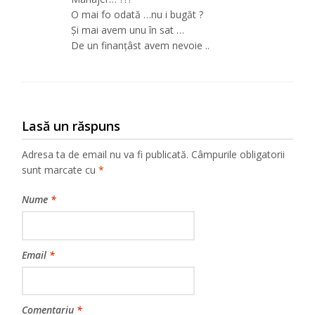
O mai fo odată …nu i bugăt ?
Și mai avem unu în sat …
De un finanțâst avem nevoie ..
Lasă un răspuns
Adresa ta de email nu va fi publicată.
Câmpurile obligatorii
sunt marcate cu
*
Nume
*
Email
*
Comentariu
*