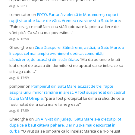
aug. 6, 20:33
comentator
on
FOTO. Furtună violentă în Maramureș: copaci
rupți și tarabe luate de vânt. Vremea rea vine și la Satu Mare
:
“
Fain oraș, ce mai! Nimic nu stă în picioare la prima adiere de
vânt pică. Ca să nu mai povestim…
”
aug. 6, 18:58
Gheorghe
on
Ziua Diasporei Sătmărene, astăzi, la Satu Mare: a
început cel mai amplu eveniment dedicat comunității
sătmărene, de acasă și din străinătate
: “
Ma da pe unele le-ati
luat drept de acasa din dormitor si no apucat sa se imbrace sa-
si traga cate…
”
aug. 6, 17:59
pompier
on
Pompierul din Satu Mare acuzat de trei fapte
asupra unui minor rămâne în arest. A fost suspendat din cadrul
ISU și CSM Olimpia
: “
pai a fost protejatul lui dima si ulici. de ce a
fost mutat de la satu mare la negresti?
”
aug. 6, 17:59
Gheorghe
on
Un ATV-ist din județul Satu Mare s-a crezut pilot
după ce a băut câteva pahare. Dar nu s-a mai descurcat în
curbă
: “
O vrut sa se omoare ca lo inselat Marica da n-o reusit