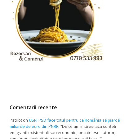
Comentarii recente
Patriot
on
USR: PSD face totul pentru ca România să piardă
miliarde de euro din PNRR
: “
De ce am impresi aca sunteti
emigranti existentiali sau economici, pe intelesul tuturor,
capsunari, majoritatea care boreste p-aci! Ia in…
”