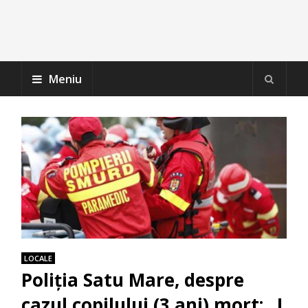
Meniu
LOCALE
Poliția Satu Mare, despre
cazul copilului (3 ani) mort: „I