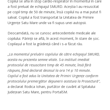
Copilul se afla în stop cardio-respirator în momentul în care
a fost preluat de echipajul SMURD. Aceștia l-au resuscitat
pe copil timp de 50 de minute, însă copilul nu a mai putut fi
salvat. Copilul a fost transportat la Unitatea de Primire
Urgențe Satu Mare unde va fi supus unei autopsii.
Deocamdată, nu se cunosc antecedentele medicale ale
copilului. Părinții se află, în acest moment, în stare de șoc.
Copilașul a fost la grădiniță când i s-a făcut rău.
,,La momentul preluării copilului de către echipajul SMURD,
acesta nu prezenta semne vitale. S-a instituit imediat
protocolul de resuscitare timp de 45 minute, însă fără
răspuns, fiind declarat decesul la ora 14 și 10 minute.
Copilul a fost adus la Unitatea de Primiri Urgențe conform
protocolului premergător depunerii acestuia la Prosectură”
,
a declarat Rodica Iohan, purtător de cuvânt al Spitalului
Județean Satu Mare, pentru PortalSM.