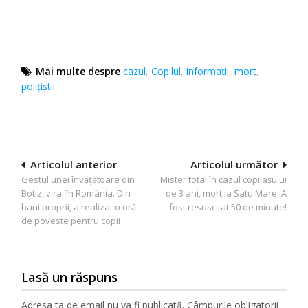
Mai multe despre
cazul
,
Copilul
,
informații
,
mort
,
polițiștii
Navigare
Articolul anterior
Articolul următor
Gestul unei învățătoare din
Mister total în cazul copilașului
în
Botiz, viral în România. Din
de 3 ani, mort la Satu Mare. A
articole
bani proprii, a realizat o oră
fost resuscitat 50 de minute!
de poveste pentru copii
Lasă un răspuns
Adresa ta de email nu va fi publicată.
Câmpurile obligatorii