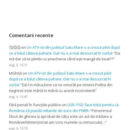
Comentarii recente
🤔🤔🤔
on
Un ATV-ist din județul Satu Mare s-a crezut pilot după
ce a băut câteva pahare. Dar nu s-a mai descurcat în curbă
: “
Da
mă dar să te plimbi cu șmecheria când ești mangă de beat??
”
aug. 6, 16:11
MGhiță
on
Un ATV-ist din județul Satu Mare s-a crezut pilot
după ce a băut câteva pahare. Dar nu s-a mai descurcat în
curbă
: “
Dă-l in măsa,bine ca no omorât pe nimeni.Politia din
negresti este mână in mână cu acesti inconstienti
”
aug. 6, 15:41
Fără penali în funcțiile publice
on
USR: PSD face totul pentru ca
România să piardă miliarde de euro din PNRR
: “
Penerereul
făcut de ghinea și aprobat de câțu este un act de trădare a
României!!(Intenționat am scris numele cu minuscule)…
”
aug. 6, 15:19