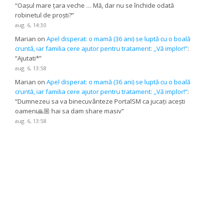
“
Oașul mare țara veche … Mă, dar nu se închide odată
robinetul de proști?
”
aug. 6, 14:30
Marian
on
Apel disperat: o mamă (36 ani) se luptă cu o boală
cruntă, iar familia cere ajutor pentru tratament: ,,Vă implor!”
:
“
Ajutati*
”
aug. 6, 13:58
Marian
on
Apel disperat: o mamă (36 ani) se luptă cu o boală
cruntă, iar familia cere ajutor pentru tratament: ,,Vă implor!”
:
“
Dumnezeu sa va binecuvânteze PortalSM ca jucați acești
oameni🙏🏼 hai sa dam share masiv
”
aug. 6, 13:58