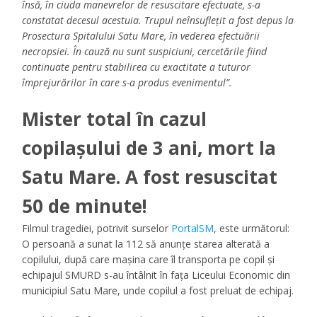
însă, în ciuda manevrelor de resuscitare efectuate, s-a
constatat decesul acestuia. Trupul neînsuflețit a fost depus la
Prosectura Spitalului Satu Mare, în vederea efectuării
necropsiei. În cauză nu sunt suspiciuni, cercetările fiind
continuate pentru stabilirea cu exactitate a tuturor
împrejurărilor în care s-a produs evenimentul”.
Mister total în cazul
copilașului de 3 ani, mort la
Satu Mare. A fost resuscitat
50 de minute!
Filmul tragediei, potrivit surselor
PortalSM
, este următorul:
O persoană a sunat la 112 să anunțe starea alterată a
copilului, după care mașina care îl transporta pe copil și
echipajul SMURD s-au întâlnit în fața Liceului Economic din
municipiul Satu Mare, unde copilul a fost preluat de echipaj.