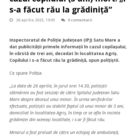
s-a făcut rău la grădiniță”
26 aprilie 2023, 19:05
0 comentarii
Inspectoratul de Poliție Județean (IPJ) Satu Mare a
dat publicității primele informații în cazul copilașului,
în vârstă de trei ani, decedat în localitatea Agriș.
Copilului i s-a făcut rău la grădiniță, spun polițiștii.
Ce spune Poliția:
,,La data de 26 aprilie, în jurul orei 14.30, polițiștii
sătmăreni au fost sesizați de către Spitalul Județean Satu
Mare despre decesul unui minor. În urma verificărilor
efectuate, polițiștii au stabilit faptul că unui minor de 3 ani,
domiciliat în localitatea Agriș, în timp ce se afla în incinta
grădiniței din aceeași localitate, i s-ar fi făcut rău.
Minorul a fost preluat de către un echipaj de ambulanță,