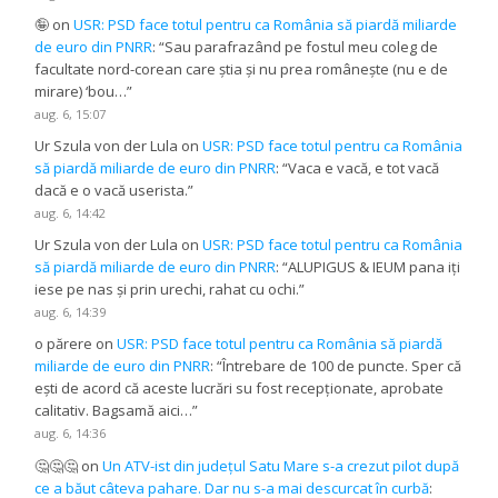
🤪
on
USR: PSD face totul pentru ca România să piardă miliarde
de euro din PNRR
: “
Sau parafrazând pe fostul meu coleg de
facultate nord-corean care știa și nu prea românește (nu e de
mirare) ‘bou…
”
aug. 6, 15:07
Ur Szula von der Lula
on
USR: PSD face totul pentru ca România
să piardă miliarde de euro din PNRR
: “
Vaca e vacă, e tot vacă
dacă e o vacă userista.
”
aug. 6, 14:42
Ur Szula von der Lula
on
USR: PSD face totul pentru ca România
să piardă miliarde de euro din PNRR
: “
ALUPIGUS & IEUM pana iți
iese pe nas și prin urechi, rahat cu ochi.
”
aug. 6, 14:39
o părere
on
USR: PSD face totul pentru ca România să piardă
miliarde de euro din PNRR
: “
Întrebare de 100 de puncte. Sper că
ești de acord că aceste lucrări su fost recepționate, aprobate
calitativ. Bagsamă aici…
”
aug. 6, 14:36
🤔🤔🤔
on
Un ATV-ist din județul Satu Mare s-a crezut pilot după
ce a băut câteva pahare. Dar nu s-a mai descurcat în curbă
: