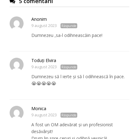
5 comentarii
Anonim
9 august 2023
Răspunde
Dumnezeu ,sa-l odihneascăin pace!
Toduți Elvira
9 august 2023
Răspunde
Dumnezeu să l ierte și să l odihnească în pace.
😭😭😭😭😭
Monica
9 august 2023
Răspunde
A fost un OM adevărat și un profesionist
desăvârșit!
Drum lin spre ceruri și odihnă veșnică!