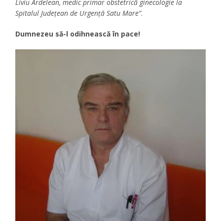
Liviu Ardelean, medic primar obstetrică ginecologie la
Spitalul Judeţean de Urgență Satu Mare”
.
Dumnezeu să-l odihnească în pace!