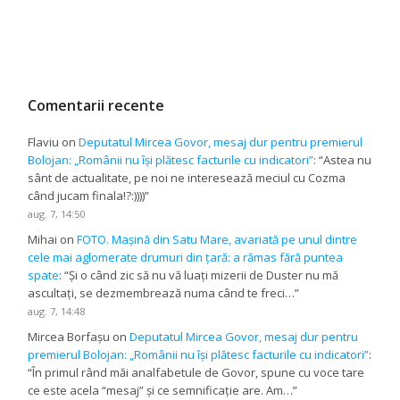
Comentarii recente
Flaviu
on
Deputatul Mircea Govor, mesaj dur pentru premierul
Bolojan: „Românii nu își plătesc facturile cu indicatori”
: “
Astea nu
sânt de actualitate, pe noi ne interesează meciul cu Cozma
când jucam finala!?:))))
”
aug. 7, 14:50
Mihai
on
FOTO. Mașină din Satu Mare, avariată pe unul dintre
cele mai aglomerate drumuri din țară: a rămas fără puntea
spate
: “
Și o când zic să nu vă luați mizerii de Duster nu mă
ascultați, se dezmembrează numa când te freci…
”
aug. 7, 14:48
Mircea Borfașu
on
Deputatul Mircea Govor, mesaj dur pentru
premierul Bolojan: „Românii nu își plătesc facturile cu indicatori”
:
“
În primul rând măi analfabetule de Govor, spune cu voce tare
ce este acela “mesaj” și ce semnificație are. Am…
”