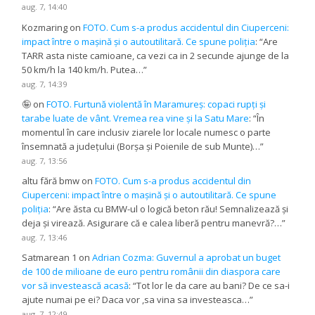
aug. 7, 14:40
Kozmaring
on
FOTO. Cum s-a produs accidentul din Ciuperceni:
impact între o mașină și o autoutilitară. Ce spune poliția
: “
Are
TARR asta niste camioane, ca vezi ca in 2 secunde ajunge de la
50 km/h la 140 km/h. Putea…
”
aug. 7, 14:39
🤪
on
FOTO. Furtună violentă în Maramureș: copaci rupți și
tarabe luate de vânt. Vremea rea vine și la Satu Mare
: “
În
momentul în care inclusiv ziarele lor locale numesc o parte
însemnată a județului (Borșa și Poienile de sub Munte)…
”
aug. 7, 13:56
altu fără bmw
on
FOTO. Cum s-a produs accidentul din
Ciuperceni: impact între o mașină și o autoutilitară. Ce spune
poliția
: “
Are ăsta cu BMW-ul o logică beton rău! Semnalizează și
deja și virează. Asigurare că e calea liberă pentru manevră?…
”
aug. 7, 13:46
Satmarean 1
on
Adrian Cozma: Guvernul a aprobat un buget
de 100 de milioane de euro pentru românii din diaspora care
vor să investească acasă
: “
Tot lor le da care au bani? De ce sa-i
ajute numai pe ei? Daca vor ,sa vina sa investeasca…
”
aug. 7, 12:49