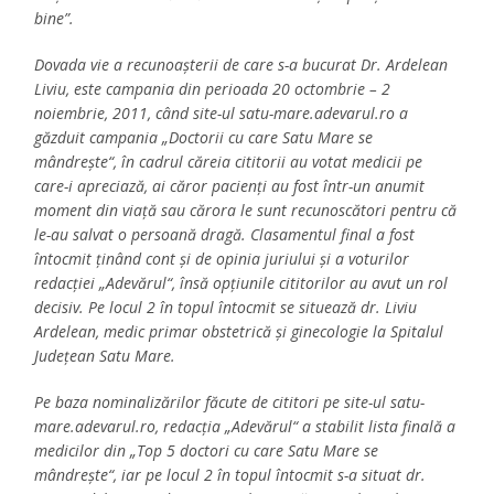
bine”.
Dovada vie a recunoașterii de care s-a bucurat Dr. Ardelean
Liviu, este campania din perioada 20 octombrie – 2
noiembrie, 2011, când site-ul satu-mare.adevarul.ro a
găzduit campania „Doctorii cu care Satu Mare se
mândreşte“, în cadrul căreia cititorii au votat medicii pe
care-i apreciază, ai căror pacienţi au fost într-un anumit
moment din viaţă sau cărora le sunt recunoscători pentru că
le-au salvat o persoană dragă. Clasamentul final a fost
întocmit ţinând cont şi de opinia juriului şi a voturilor
redacţiei „Adevărul“, însă opţiunile cititorilor au avut un rol
decisiv. Pe locul 2 în topul întocmit se situează dr. Liviu
Ardelean, medic primar obstetrică şi ginecologie la Spitalul
Judeţean Satu Mare.
Pe baza nominalizărilor făcute de cititori pe site-ul satu-
mare.adevarul.ro, redacţia „Adevărul“ a stabilit lista finală a
medicilor din „Top 5 doctori cu care Satu Mare se
mândreşte“, iar pe locul 2 în topul întocmit s-a situat dr.