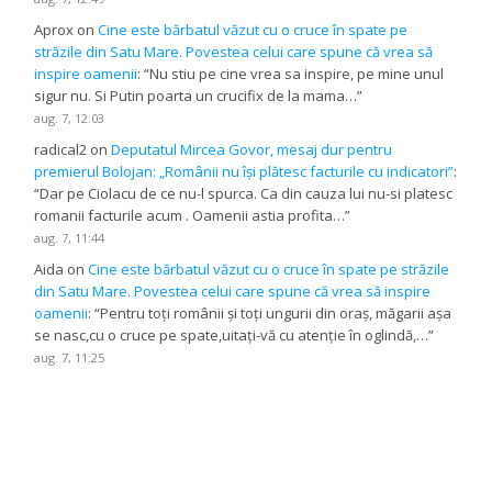
Aprox
on
Cine este bărbatul văzut cu o cruce în spate pe
străzile din Satu Mare. Povestea celui care spune că vrea să
inspire oamenii
: “
Nu stiu pe cine vrea sa inspire, pe mine unul
sigur nu. Si Putin poarta un crucifix de la mama…
”
aug. 7, 12:03
radical2
on
Deputatul Mircea Govor, mesaj dur pentru
premierul Bolojan: „Românii nu își plătesc facturile cu indicatori”
:
“
Dar pe Ciolacu de ce nu-l spurca. Ca din cauza lui nu-si platesc
romanii facturile acum . Oamenii astia profita…
”
aug. 7, 11:44
Aida
on
Cine este bărbatul văzut cu o cruce în spate pe străzile
din Satu Mare. Povestea celui care spune că vrea să inspire
oamenii
: “
Pentru toți românii și toți ungurii din oraș, măgarii așa
se nasc,cu o cruce pe spate,uitați-vă cu atenție în oglindă,…
”
aug. 7, 11:25