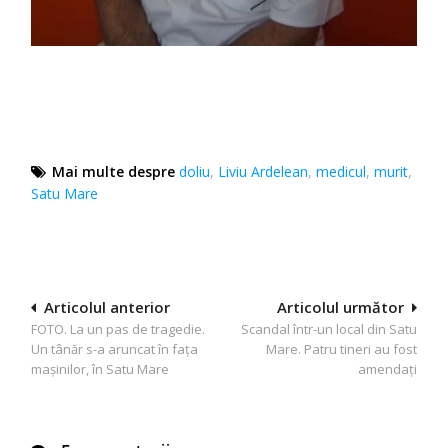
Mai multe despre
doliu
,
Liviu Ardelean
,
medicul
,
murit
,
Satu Mare
Navigare
Articolul anterior
Articolul următor
FOTO. La un pas de tragedie.
Scandal într-un local din Satu
în
Un tânăr s-a aruncat în fața
Mare. Patru tineri au fost
articole
mașinilor, în Satu Mare
amendaţi