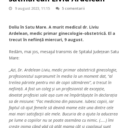
9 august 2023, 11:15
5 comentarii
Doliu în Satu Mare. A murit medicul dr. Liviu
Ardelean, medic primar ginecologie-obstetrică. El a
trecut în neființă miercuri, 9 august.
Redăm, mai jos, mesajul transmis de Spitalul Județean Satu
Mare:
,,Azi, Dr. Ardelean Liviu, medic primar obstetrică ginecologie,
profesionistul supranumit în media la un moment dat, “al
treilea părinte pentru mii de copii sătmăreni”, a trecut în
neființă. A fost un coleg și un profesionist de excepție,
devotat profesiei sale așa cum ne împărtășește în declarația
sa de misiune: “Fac medicina din pasiune. Iubesc copiii, iar
faptul că ajut femeile să devină mame este una dintre cele
mai mari satisfacții ale mele. Bucuria de a ajuta la aducerea
pe lume a copiilor nu se poate asemăna cu nimic. (…..) îmi
crește inima când văd că atât mama cât și copilașul sunt