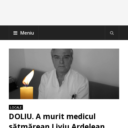
Meniu
LOCALE
DOLIU. A murit medicul
sătmărean Liviu Ardelean