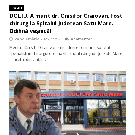
LOCALE
DOLIU. A murit dr. Onisifor Craiovan, fost
chirurg la Spitalul Județean Satu Mare.
Odihnă veșnică!
24 noiembrie 2025, 15:52
4 comentarii
Medicul Onisifor Craiovan, unul dintre cei mai respectați
specialiști în chirurgie oro-maxilo-facială din județul Satu Mare,
a încetat din viață.…