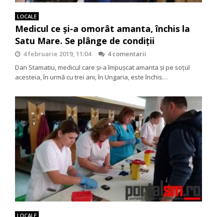
LOCALE
Medicul ce și-a omorât amanta, închis la
Satu Mare. Se plânge de condiții
4 februarie 2019, 11:04
4 comentarii
Dan Stamatiu, medicul care și-a împușcat amanta și pe soțul
acesteia, în urmă cu trei ani, în Ungaria, este închis…
LOCALE