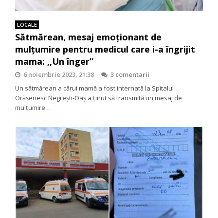
LOCALE
Sătmărean, mesaj emoționant de
mulțumire pentru medicul care i-a îngrijit
mama: ,,Un înger”
6 noiembrie 2023, 21:38
3 comentarii
Un sătmărean a cărui mamă a fost internată la Spitalul
Orășenesc Negrești-Oaș a ținut să transmită un mesaj de
mulțumire…