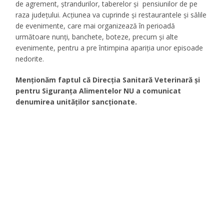
de agrement, ștrandurilor, taberelor și pensiunilor de pe
raza județului. Acțiunea va cuprinde și restaurantele și sălile
de evenimente, care mai organizează în perioadă
următoare nunți, banchete, boteze, precum și alte
evenimente, pentru a pre întimpina apariția unor episoade
nedorite.
Menționăm faptul că Direcția Sanitară Veterinară și
pentru Siguranța Alimentelor NU a comunicat
denumirea unităților sancționate.