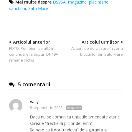
Mai multe despre
DSVSA
,
magazine
,
plăcintărie
,
sanctiuni
,
Satu Mare
Navigare
Articolul anterior
Articolul următor
FOTO. Pompierii se află în
Acțiuni de deratizare în zona
în
continuare la Supur. DN19A
blocurilor din Satu Mare
articole
rămâne închis
5 comentarii
Vasy
8 septembrie 2023
Răspunde
Daca nu se comunica unitatile amendate atunci
stirea e “frectie la picior de lemn”.
Se pare ca ii dor “undeva” de siguranta si