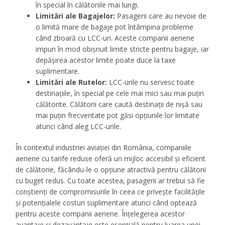
în special în călătoriile mai lungi.
Limitări ale Bagajelor:
Pasagerii care au nevoie de
o limită mare de bagaje pot întâmpina probleme
când zboară cu LCC-uri. Aceste companii aeriene
impun în mod obișnuit limite stricte pentru bagaje, iar
depășirea acestor limite poate duce la taxe
suplimentare.
Limitări ale Rutelor:
LCC-urile nu servesc toate
destinațiile, în special pe cele mai mici sau mai puțin
călătorite. Călătorii care caută destinații de nișă sau
mai puțin frecventate pot găsi opțiunile lor limitate
atunci când aleg LCC-urile.
În contextul industriei aviației din România, companiile
aeriene cu tarife reduse oferă un mijloc accesibil și eficient
de călătorie, făcându-le o opțiune atractivă pentru călătorii
cu buget redus. Cu toate acestea, pasagerii ar trebui să fie
conștienți de compromisurile în ceea ce privește facilitățile
și potențialele costuri suplimentare atunci când optează
pentru aceste companii aeriene. Înțelegerea acestor
avantaje și dezavantaje este esențială pentru luarea unei