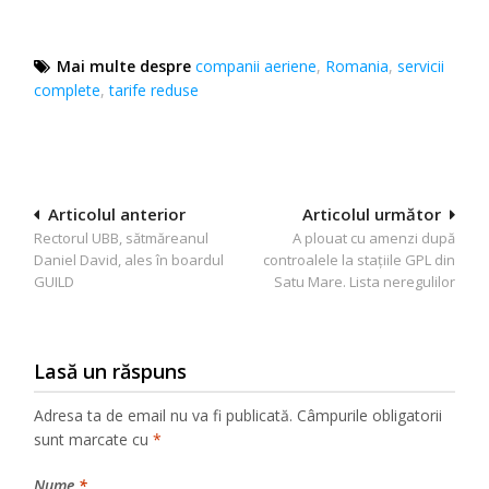
Mai multe despre
companii aeriene
,
Romania
,
servicii
complete
,
tarife reduse
Navigare
Articolul anterior
Articolul următor
Rectorul UBB, sătmăreanul
A plouat cu amenzi după
în
Daniel David, ales în boardul
controalele la stațiile GPL din
articole
GUILD
Satu Mare. Lista neregulilor
Lasă un răspuns
Adresa ta de email nu va fi publicată.
Câmpurile obligatorii
sunt marcate cu
*
Nume
*