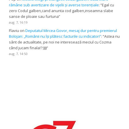
rămâne sub avertizare de vijelii și averse torențiale
: “
Egal cu
zero Codul galben,cand anunta cod galben,inseamna slabe
sanse de ploaie sau furtuna
”
aug. 7, 16:19
Flaviu
on
Deputatul Mircea Govor, mesaj dur pentru premierul
Bolojan: „Românii nu își plătesc facturile cu indicatori”
: “
Astea nu
sânt de actualitate, pe noi ne interesează meciul cu Cozma
când jucam finala!?:))))
”
aug. 7, 14:50