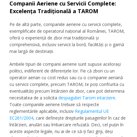
Companii Aeriene cu Servicii Complete:
Excelența Tradițională a TAROM
Pe de altă parte, companiile aeriene cu servicii complete,
exemplificate de operatorul național al României, TAROM,
oferă o experiență de zbor mai tradițională și
comprehensivă, inclusiv servicii la bord, facilități și o gamă
mai largă de destinații.
Ambele tipuri de companii aeriene sunt supuse acelorași
politici, indiferent de diferențele lor. Fie că zbori cu un
operator aerian cu cost redus sau cu o companie aeriană
cu servicii complete, precum TAROM, te poți confrunta cu
eventualități precum întârzieri de zbor, care pot determina
necesitatea de a solicita
despagubiri Tarom intarziere
.
Toate companiile aeriene trebuie să respecte
reglementările aplicabile, inclusiv
Regulamentul UE
EC261/2004
, care definește drepturile pasagerilor în caz de
întârzieri, anulări sau îmbarcare refuzată. Deci, cel puțin în
aceste aspecte legale, nu ai de ce să-ți faci griji, deși