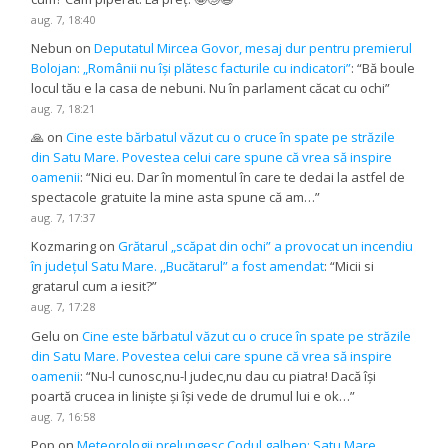
aug. 7, 18:40
Nebun
on
Deputatul Mircea Govor, mesaj dur pentru premierul
Bolojan: „Românii nu își plătesc facturile cu indicatori”
: “
Bă boule
locul tău e la casa de nebuni. Nu în parlament căcat cu ochi
”
aug. 7, 18:21
🙏
on
Cine este bărbatul văzut cu o cruce în spate pe străzile
din Satu Mare. Povestea celui care spune că vrea să inspire
oamenii
: “
Nici eu. Dar în momentul în care te dedai la astfel de
spectacole gratuite la mine asta spune că am…
”
aug. 7, 17:37
Kozmaring
on
Grătarul „scăpat din ochi” a provocat un incendiu
în județul Satu Mare. ,,Bucătarul” a fost amendat
: “
Micii si
gratarul cum a iesit?
”
aug. 7, 17:28
Gelu
on
Cine este bărbatul văzut cu o cruce în spate pe străzile
din Satu Mare. Povestea celui care spune că vrea să inspire
oamenii
: “
Nu-l cunosc,nu-l judec,nu dau cu piatra! Dacă își
poartă crucea in liniște și își vede de drumul lui e ok…
”
aug. 7, 16:58
Pop
on
Meteorologii prelungesc Codul galben: Satu Mare