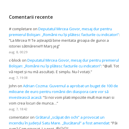
Comentarii recente
# completare
on
Deputatul Mircea Govor, mesaj dur pentru
premierul Bolojan: „Românii nu își plătesc facturile cu indicatori”
:
“
La Mircea !!! Te așteaptă bine meritata groapa de gunoi a
istoriei sătmărene!!! Marș jeg
”
aug. 8, 00:29
c-block
on
Deputatul Mircea Govor, mesaj dur pentru premierul
Bolojan: „Românii nu își plătesc facturile cu indicatori”
: “
@all. Tot
vă repet și nu mă ascultați. E simplu. Nu-l votați.
”
aug. 7, 19:08
John
on
Adrian Cozma: Guvernul a aprobat un buget de 100 de
milioane de euro pentru românii din diaspora care vor să
investească acasă
: “
Si noi vom plati impozite mult mai mari si
vom crea locuri de munca…
”
aug. 7, 18:42
comentator
on
Grătarul „scăpat din ochi” a provocat un
incendiu în județul Satu Mare. ,,Bucătarul” a fost amendat
: “
Păi
cum? Cam piperat. La preț. 🤪🥴😉
”