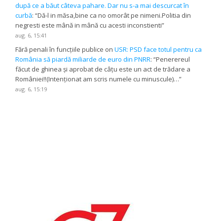
după ce a băut câteva pahare. Dar nu s-a mai descurcat în
curbă
: “
Dă-l in măsa,bine ca no omorât pe nimeni.Politia din
negresti este mână in mână cu acesti inconstienti
”
aug. 6, 15:41
Fără penali în funcțiile publice
on
USR: PSD face totul pentru ca
România să piardă miliarde de euro din PNRR
: “
Penerereul
făcut de ghinea și aprobat de câțu este un act de trădare a
României!!(Intenționat am scris numele cu minuscule)…
”
aug. 6, 15:19