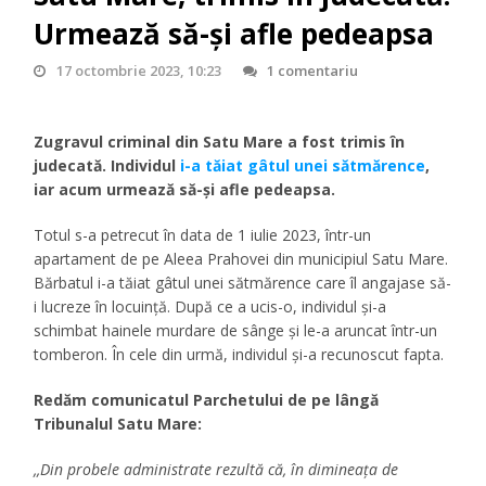
Urmează să-și afle pedeapsa
17 octombrie 2023, 10:23
1 comentariu
Zugravul criminal din Satu Mare a fost trimis în
judecată. Individul
i-a tăiat gâtul unei sătmărence
,
iar acum urmează să-și afle pedeapsa.
Totul s-a petrecut în data de 1 iulie 2023, într-un
apartament de pe Aleea Prahovei din municipiul Satu Mare.
Bărbatul i-a tăiat gâtul unei sătmărence care îl angajase să-
i lucreze în locuință. După ce a ucis-o, individul și-a
schimbat hainele murdare de sânge și le-a aruncat într-un
tomberon. În cele din urmă, individul și-a recunoscut fapta.
Redăm comunicatul Parchetului de pe lângă
Tribunalul Satu Mare:
,,Din probele administrate rezultă că, în dimineața de