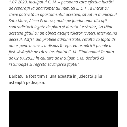
1.07.2023, inculpatul C. M. – persoana care efectua lucrări
de reparații la apartamentul numitei L. L. F., a intrat cu
cheie potrivită în apartamentul acesteia, situat in municipiul
Satu Mare, Aleea Prahova, unde pe fondul unor discuții
contradictorii legate de plata și durata lucrărilor, i-a tăiat
acesteia gâtul cu un obiect ascuțit tăietor (cuter), intervenind
decesul.
Astfel, din probele administrate, rezultă că fapta de
omor pentru care s-a dispus începerea urmăririi penale a
fost săvârșită de către inculpatul C. M. Fiind audiat în data
de 02.07.2023 în calitate de inculpat, C.M. declară că
recunoaște și regretă săvârșirea faptei”.
Bărbatul a fost trimis luna aceasta în judecată și își
așteaptă pedeapsa.