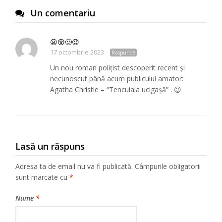
Un comentariu
😦😵🥴😉
17 octombrie 2023
Răspunde
Un nou roman polițist descoperit recent și
necunoscut până acum publicului amator:
Agatha Christie – “Tencuiala ucigașă” . 😉
Lasă un răspuns
Adresa ta de email nu va fi publicată.
Câmpurile obligatorii
sunt marcate cu
*
Nume
*