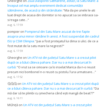
Gheorghe
on
Ziua Diasporei Sătmărene, astăzi, la Satu Mare: a
început cel mai amplu eveniment dedicat comunității
sătmărene, de acasă și din străinătate
: “
Ma da pe unele le-ati
luat drept de acasa din dormitor si no apucat sa se imbrace sa-
si traga cate…
”
aug. 6, 17:59
pompier
on
Pompierul din Satu Mare acuzat de trei fapte
asupra unui minor rămâne în arest. A fost suspendat din cadrul
ISU și CSM Olimpia
: “
pai a fost protejatul lui dima si ulici. de ce a
fost mutat de la satu mare la negresti?
”
aug. 6, 17:59
Gheorghe
on
Un ATV-ist din județul Satu Mare s-a crezut pilot
după ce a băut câteva pahare. Dar nu s-a mai descurcat în
curbă
: “
O vrut sa se omoare ca lo inselat Marica da n-o reusit
precum nici bombonel n-o reusit cu pistolu.Tura urmatoare…
”
aug. 6, 17:52
🤔🤔🤔
on
Un ATV-ist din județul Satu Mare s-a crezut pilot după
ce a băut câteva pahare. Dar nu s-a mai descurcat în curbă
: “
Da
mă dar să te plimbi cu șmecheria când ești mangă de beat??
”
aug. 6, 16:11
MGhiță
on
Un ATV-ist din județul Satu Mare s-a crezut pilot