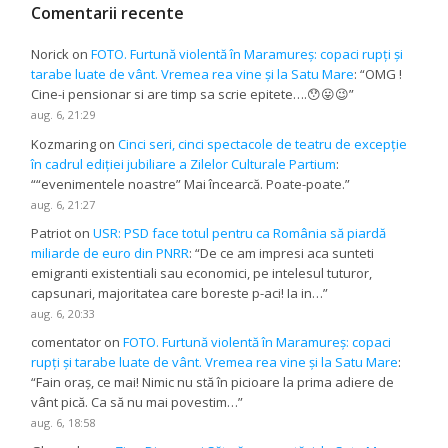
Comentarii recente
Norick
on
FOTO. Furtună violentă în Maramureș: copaci rupți și
tarabe luate de vânt. Vremea rea vine și la Satu Mare
: “
OMG !
Cine-i pensionar si are timp sa scrie epitete….😯😛😉
”
aug. 6, 21:29
Kozmaring
on
Cinci seri, cinci spectacole de teatru de excepție
în cadrul ediției jubiliare a Zilelor Culturale Partium
:
“
“evenimentele noastre” Mai încearcă. Poate-poate.
”
aug. 6, 21:27
Patriot
on
USR: PSD face totul pentru ca România să piardă
miliarde de euro din PNRR
: “
De ce am impresi aca sunteti
emigranti existentiali sau economici, pe intelesul tuturor,
capsunari, majoritatea care boreste p-aci! Ia in…
”
aug. 6, 20:33
comentator
on
FOTO. Furtună violentă în Maramureș: copaci
rupți și tarabe luate de vânt. Vremea rea vine și la Satu Mare
:
“
Fain oraș, ce mai! Nimic nu stă în picioare la prima adiere de
vânt pică. Ca să nu mai povestim…
”
aug. 6, 18:58