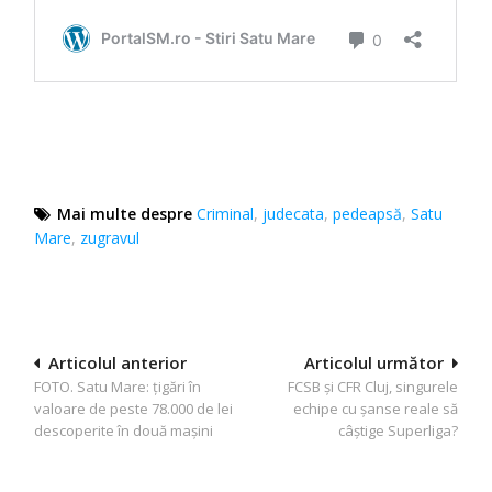
Mai multe despre
Criminal
,
judecata
,
pedeapsă
,
Satu
Mare
,
zugravul
Navigare
Articolul anterior
Articolul următor
FOTO. Satu Mare: țigări în
FCSB și CFR Cluj, singurele
în
valoare de peste 78.000 de lei
echipe cu șanse reale să
articole
descoperite în două mașini
câștige Superliga?