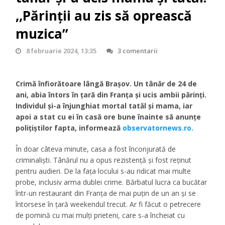
,,Părinții au zis să oprească
muzica”
8 februarie 2024, 13:35
3 comentarii
Crimă înfiorătoare lângă Braşov. Un tânăr de 24 de
ani, abia întors în ţară din Franţa și ucis ambii părinți.
Individul şi-a înjunghiat mortal tatăl şi mama, iar
apoi a stat cu ei în casă ore bune înainte să anunţe
poliţiştilor fapta, informează
observatornews.ro.
În doar câteva minute, casa a fost înconjurată de
criminalişti. Tânărul nu a opus rezistenţă şi fost reţinut
pentru audieri. De la faţa locului s-au ridicat mai multe
probe, inclusiv arma dublei crime. Bărbatul lucra ca bucătar
într-un restaurant din Franţa de mai puţin de un an şi se
întorsese în ţară weekendul trecut. Ar fi făcut o petrecere
de pomină cu mai mulţi prieteni, care s-a încheiat cu