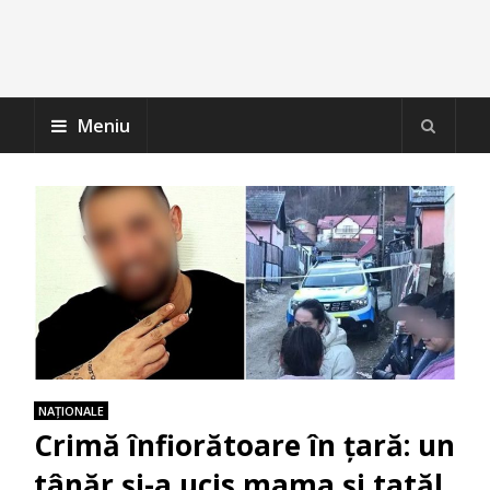
Meniu
NAŢIONALE
Crimă înfiorătoare în țară: un
tânăr și-a ucis mama și tatăl.