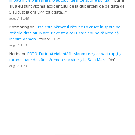
ziua eu sunt victima accidentului de la ciuperceni de pe data de
5 august la ora 8:44 tot odata…
”
aug. 7, 10:48
Kozmaring
on
Cine este bărbatul văzut cu o cruce în spate pe
străzile din Satu Mare. Povestea celui care spune că vrea să
inspire oamenii
: “
Viitor CG?
”
aug. 7, 10:33
Norick
on
FOTO. Furtună violentă în Maramureș: copaci rupți și
tarabe luate de vânt. Vremea rea vine și la Satu Mare
: “
👍
”
aug. 7, 10:31