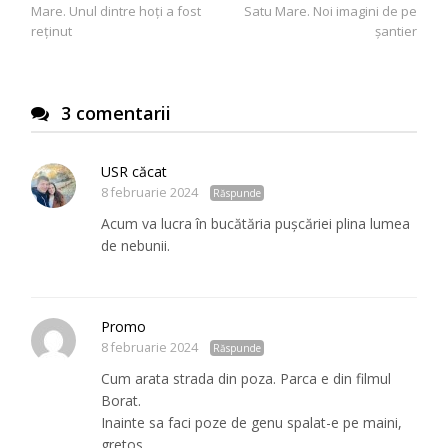
articole
Mare. Unul dintre hoți a fost
Satu Mare. Noi imagini de pe
reținut
șantier
3 comentarii
USR căcat
8 februarie 2024
Răspunde
Acum va lucra în bucătăria pușcăriei plina lumea
de nebunii.
Promo
8 februarie 2024
Răspunde
Cum arata strada din poza. Parca e din filmul
Borat.
Inainte sa faci poze de genu spalat-e pe maini,
gretos.