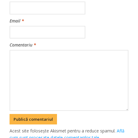
Email
*
Comentariu
*
Acest site folosește Akismet pentru a reduce spamul.
Află
cum sunt procesate datele comentariilor tale
.