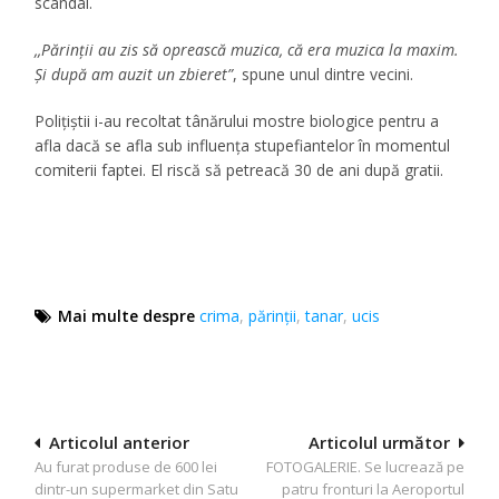
scandal.
,,Părinţii au zis să oprească muzica, că era muzica la maxim.
Şi după am auzit un zbieret”
, spune unul dintre vecini.
Poliţiştii i-au recoltat tânărului mostre biologice pentru a
afla dacă se afla sub influenţa stupefiantelor în momentul
comiterii faptei. El riscă să petreacă 30 de ani după gratii.
Mai multe despre
crima
,
părinții
,
tanar
,
ucis
Navigare
Articolul anterior
Articolul următor
Au furat produse de 600 lei
FOTOGALERIE. Se lucrează pe
în
dintr-un supermarket din Satu
patru fronturi la Aeroportul