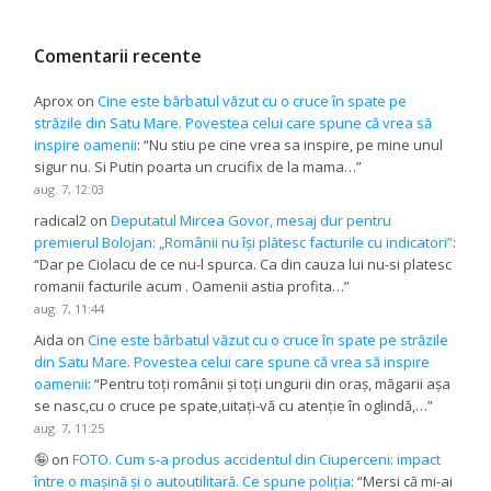
Comentarii recente
Aprox
on
Cine este bărbatul văzut cu o cruce în spate pe
străzile din Satu Mare. Povestea celui care spune că vrea să
inspire oamenii
: “
Nu stiu pe cine vrea sa inspire, pe mine unul
sigur nu. Si Putin poarta un crucifix de la mama…
”
aug. 7, 12:03
radical2
on
Deputatul Mircea Govor, mesaj dur pentru
premierul Bolojan: „Românii nu își plătesc facturile cu indicatori”
:
“
Dar pe Ciolacu de ce nu-l spurca. Ca din cauza lui nu-si platesc
romanii facturile acum . Oamenii astia profita…
”
aug. 7, 11:44
Aida
on
Cine este bărbatul văzut cu o cruce în spate pe străzile
din Satu Mare. Povestea celui care spune că vrea să inspire
oamenii
: “
Pentru toți românii și toți ungurii din oraș, măgarii așa
se nasc,cu o cruce pe spate,uitați-vă cu atenție în oglindă,…
”
aug. 7, 11:25
🤪
on
FOTO. Cum s-a produs accidentul din Ciuperceni: impact
între o mașină și o autoutilitară. Ce spune poliția
: “
Mersi că mi-ai