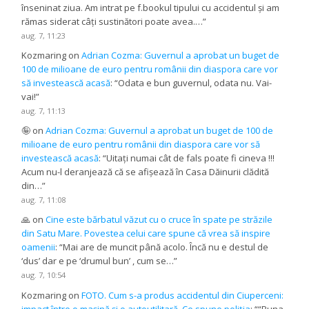
înseninat ziua. Am intrat pe f.bookul tipului cu accidentul și am
rămas siderat câți sustinători poate avea.…
”
aug. 7, 11:23
Kozmaring
on
Adrian Cozma: Guvernul a aprobat un buget de
100 de milioane de euro pentru românii din diaspora care vor
să investească acasă
: “
Odata e bun guvernul, odata nu. Vai-
vai!
”
aug. 7, 11:13
🤪
on
Adrian Cozma: Guvernul a aprobat un buget de 100 de
milioane de euro pentru românii din diaspora care vor să
investească acasă
: “
Uitați numai cât de fals poate fi cineva !!!
Acum nu-l deranjează că se afișează în Casa Dăinurii clădită
din…
”
aug. 7, 11:08
🙏
on
Cine este bărbatul văzut cu o cruce în spate pe străzile
din Satu Mare. Povestea celui care spune că vrea să inspire
oamenii
: “
Mai are de muncit până acolo. Încă nu e destul de
‘dus’ dar e pe ‘drumul bun’ , cum se…
”
aug. 7, 10:54
Kozmaring
on
FOTO. Cum s-a produs accidentul din Ciuperceni:
impact între o mașină și o autoutilitară. Ce spune poliția
: “
“Buna