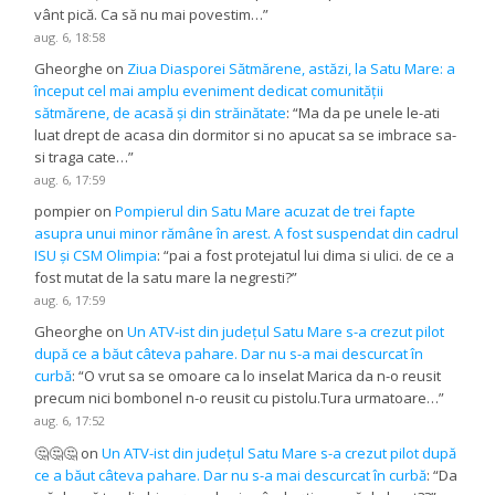
vânt pică. Ca să nu mai povestim…
”
aug. 6, 18:58
Gheorghe
on
Ziua Diasporei Sătmărene, astăzi, la Satu Mare: a
început cel mai amplu eveniment dedicat comunității
sătmărene, de acasă și din străinătate
: “
Ma da pe unele le-ati
luat drept de acasa din dormitor si no apucat sa se imbrace sa-
si traga cate…
”
aug. 6, 17:59
pompier
on
Pompierul din Satu Mare acuzat de trei fapte
asupra unui minor rămâne în arest. A fost suspendat din cadrul
ISU și CSM Olimpia
: “
pai a fost protejatul lui dima si ulici. de ce a
fost mutat de la satu mare la negresti?
”
aug. 6, 17:59
Gheorghe
on
Un ATV-ist din județul Satu Mare s-a crezut pilot
după ce a băut câteva pahare. Dar nu s-a mai descurcat în
curbă
: “
O vrut sa se omoare ca lo inselat Marica da n-o reusit
precum nici bombonel n-o reusit cu pistolu.Tura urmatoare…
”
aug. 6, 17:52
🤔🤔🤔
on
Un ATV-ist din județul Satu Mare s-a crezut pilot după
ce a băut câteva pahare. Dar nu s-a mai descurcat în curbă
: “
Da