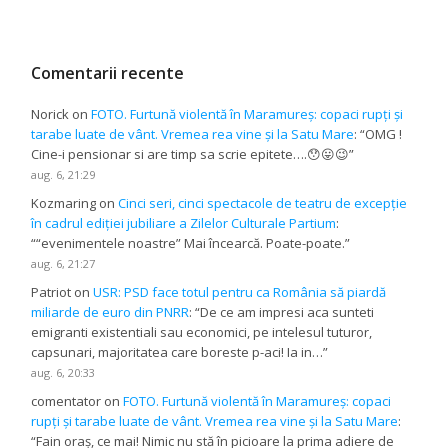
Comentarii recente
Norick
on
FOTO. Furtună violentă în Maramureș: copaci rupți și
tarabe luate de vânt. Vremea rea vine și la Satu Mare
: “
OMG !
Cine-i pensionar si are timp sa scrie epitete….😯😛😉
”
aug. 6, 21:29
Kozmaring
on
Cinci seri, cinci spectacole de teatru de excepție
în cadrul ediției jubiliare a Zilelor Culturale Partium
:
“
“evenimentele noastre” Mai încearcă. Poate-poate.
”
aug. 6, 21:27
Patriot
on
USR: PSD face totul pentru ca România să piardă
miliarde de euro din PNRR
: “
De ce am impresi aca sunteti
emigranti existentiali sau economici, pe intelesul tuturor,
capsunari, majoritatea care boreste p-aci! Ia in…
”
aug. 6, 20:33
comentator
on
FOTO. Furtună violentă în Maramureș: copaci
rupți și tarabe luate de vânt. Vremea rea vine și la Satu Mare
:
“
Fain oraș, ce mai! Nimic nu stă în picioare la prima adiere de