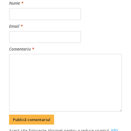
Nume
*
Email
*
Comentariu
*
Acest site folosește Akismet pentru a reduce spamul.
Află