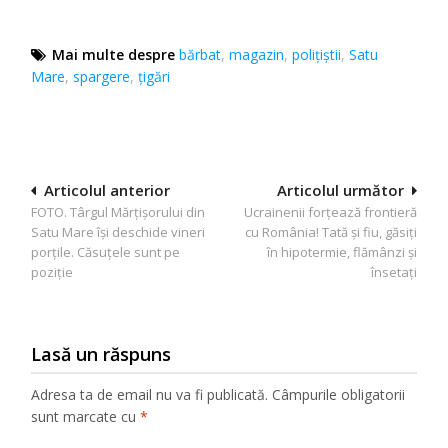
Mai multe despre
bărbat
,
magazin
,
poliţiştii
,
Satu
Mare
,
spargere
,
țigări
Navigare
Articolul anterior
Articolul următor
FOTO. Târgul Mărțișorului din
Ucrainenii forțează frontieră
în
Satu Mare își deschide vineri
cu România! Tată și fiu, găsiți
articole
porțile. Căsuțele sunt pe
în hipotermie, flămânzi și
poziție
însetați
Lasă un răspuns
Adresa ta de email nu va fi publicată.
Câmpurile obligatorii
sunt marcate cu
*