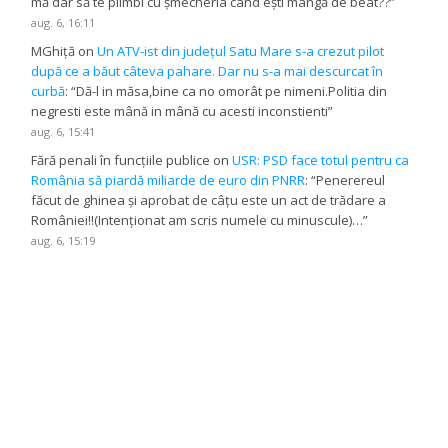
mă dar să te plimbi cu șmecheria când ești mangă de beat??
”
aug. 6, 16:11
MGhiță
on
Un ATV-ist din județul Satu Mare s-a crezut pilot
după ce a băut câteva pahare. Dar nu s-a mai descurcat în
curbă
: “
Dă-l in măsa,bine ca no omorât pe nimeni.Politia din
negresti este mână in mână cu acesti inconstienti
”
aug. 6, 15:41
Fără penali în funcțiile publice
on
USR: PSD face totul pentru ca
România să piardă miliarde de euro din PNRR
: “
Penerereul
făcut de ghinea și aprobat de câțu este un act de trădare a
României!!(Intenționat am scris numele cu minuscule)…
”
aug. 6, 15:19