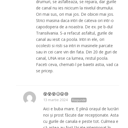
drumuri, se asfalteaza, se repara, dar gurile
de canal nu ies nicicum la nivelul drumului.
Ori mai sus, ori mai jos. De obicei mai jos.
Strici masina daca intri de cateva ori intr-o
capodopera de a noastra. De ex. pe b-dul
Transilvania. S-a refacut asfaltul, gurile de
canal au iesit ca poola. Intri in ele, ori
ocolesti si risti sa intri in masinele parcate
sau in cei care vin din fata. Din 20 de guri de
canal, UNA iese ca lumea, restul poola.
Faceti ceva, chemati-l pe baietii astia, vad ca
se pricep.
😵😵😵🥴😮😢
13 martie 2024
Răspunde
Aici e buba mare. E plină orașul de lucrări
noi și prost făcute dar recepționate. Asta
cu gurile de canala e peste tot. Culmea e
că astea au fost lăsate intenționat în