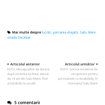
Mai multe despre
lucrări
,
parcarea etajată
,
Satu Mare
,
strada Decebal
Navigare
Articolul anterior
Articolul următor
FOTO. Mesaje pline de durere
FOTO. Servicii moderne de
în
după moartea lui Raul, elevul
recuperare pentru
articole
de 14 ani din Satu Mare. Flori
persoanele cu dizabilități, în
și lumânări la școală
municipiul Satu Mare
5 comentarii