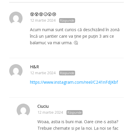
😵😵😵🥴😮😢
12 martie 2024
Răspunde
Acum numai sunt curios că deschizând în zonă
încă un șantier care va ține pe puțin 3 ani ce
balamuc va mai urma. 🤔
H&R
12 martie 2024
Răspunde
https://www.instagram.com/reel/C241nFdJKbf
Ciuciu
12 martie 2024
Răspunde
Woaa, astia is buni mai. Oare cine-s astia?
Trebuie chemate si pe la noi. La noi se fac