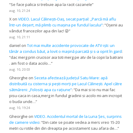
“
Se face palica si trebuie apa la racit cazanele
”
aug. 10, 21:24
X
on
VIDEO. Lacul Călinești-Oaș, secat parțial: „Parcă mă aflu
într-un deșert, mă plimb cu mașina pe fundul lacului”
: “
Oșenii au
vândut francezilor apa din lac! 😜
”
aug. 10, 21:11
daniel
on
Tot mai multe accidente provocate de ATV-iști: un
tânăr a condus băut, a lovit o mașină parcată și s-a oprit în gard
:
“
dac merg prin crucisor aia toti merg pe atv de la copii la batrani
. am fost o data acolo…
”
aug. 10, 20:03
Gheorghe
on
Seceta afectează județul Satu Mare: apă
distribuită cu cisterna și pești morți pe Lacul Călinești. Apel către
sătmăreni: „Folosiți apa cu rațiune”
: “
Da mai si io nu mai fac
pisu-caca in casa,merg in fundul gradinii si acolo mi-am incropit
o buda unde…
”
aug. 10, 19:24
Gheorghe
on
VIDEO. Accidentul mortal de la Luna Șes, surprins
de camere video
: “
Din cate se poate vedea a mers vreo 15-20
metri cu rotile din din dreapta pe acostament sau afara de…
”