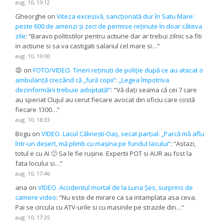
aug. 10, 19:12
Gheorghe
on
Viteza excesivă, sancționată dur în Satu Mare:
peste 600 de amenzi și zeci de permise reținute în doar câteva
zile
: “
Baravo politistilor pentru actiune dar ar trebui zilnic sa fiti
in actiune si sa va castigati salariul cel mare si…
”
aug. 10, 19:00
😡
on
FOTO/VIDEO. Tineri reținuți de poliție după ce au atacat o
ambulanță crezând că „fură copii”: „Legea împotriva
dezinformării trebuie adoptată!”
: “
Vă dați seama că cei 7 care
au speriat Clujul au cerut fiecare avocat din oficiu care costă
fiecare 1300…
”
aug. 10, 18:33
Bogu
on
VIDEO. Lacul Călinești-Oaș, secat parțial: „Parcă mă aflu
într-un deșert, mă plimb cu mașina pe fundul lacului”
: “
Astazi,
totul e cu AI 🙂 Sa le fie rușine. Expertii POT si AUR au fost la
fata locului si…
”
aug. 10, 17:46
ana
on
VIDEO. Accidentul mortal de la Luna Șes, surprins de
camere video
: “
Nu este de mirare ca sa intamplata asa ceva.
Pai se circula cu ATV-urile si cu masinile pe strazile din…
”
aug. 10, 17:35