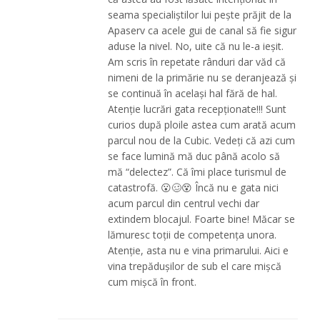
seama specialiștilor lui pește prăjit de la
Apaserv ca acele gui de canal să fie sigur
aduse la nivel. No, uite că nu le-a ieșit.
Am scris în repetate rânduri dar văd că
nimeni de la primărie nu se deranjează și
se continuă în același hal fără de hal.
Atenție lucrări gata recepționate!!! Sunt
curios după ploile astea cum arată acum
parcul nou de la Cubic. Vedeți că azi cum
se face lumină mă duc până acolo să
mă “delectez”. Că îmi place turismul de
catastrofă. 😮🥴😵 Încă nu e gata nici
acum parcul din centrul vechi dar
extindem blocajul. Foarte bine! Măcar se
lămuresc toții de competența unora.
Atenție, asta nu e vina primarului. Aici e
vina trepădușilor de sub el care mișcă
cum mișcă în front.