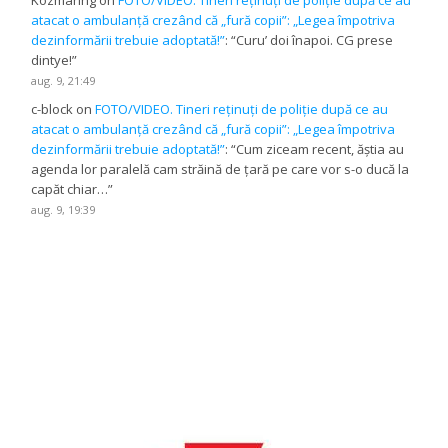
atacat o ambulanță crezând că „fură copii”: „Legea împotriva
dezinformării trebuie adoptată!”
: “
Curu’ doi înapoi. CG prese
dintye!
”
aug. 9, 21:49
c-block
on
FOTO/VIDEO. Tineri reținuți de poliție după ce au
atacat o ambulanță crezând că „fură copii”: „Legea împotriva
dezinformării trebuie adoptată!”
: “
Cum ziceam recent, ăștia au
agenda lor paralelă cam străină de țară pe care vor s-o ducă la
capăt chiar…
”
aug. 9, 19:39