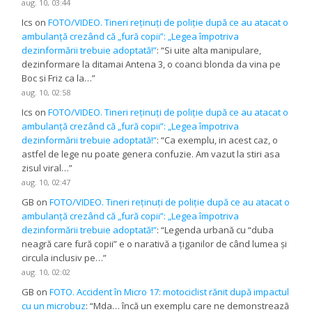
aug. 10, 03:44
Ics
on
FOTO/VIDEO. Tineri reținuți de poliție după ce au atacat o
ambulanță crezând că „fură copii”: „Legea împotriva
dezinformării trebuie adoptată!”
: “
Si uite alta manipulare,
dezinformare la ditamai Antena 3, o coanci blonda da vina pe
Boc si Friz ca la…
”
aug. 10, 02:58
Ics
on
FOTO/VIDEO. Tineri reținuți de poliție după ce au atacat o
ambulanță crezând că „fură copii”: „Legea împotriva
dezinformării trebuie adoptată!”
: “
Ca exemplu, in acest caz, o
astfel de lege nu poate genera confuzie. Am vazut la stiri asa
zisul viral…
”
aug. 10, 02:47
GB
on
FOTO/VIDEO. Tineri reținuți de poliție după ce au atacat o
ambulanță crezând că „fură copii”: „Legea împotriva
dezinformării trebuie adoptată!”
: “
Legenda urbană cu “duba
neagră care fură copii” e o narativă a țiganilor de când lumea și
circula inclusiv pe…
”
aug. 10, 02:02
GB
on
FOTO. Accident în Micro 17: motociclist rănit după impactul
cu un microbuz
: “
Mda… încă un exemplu care ne demonstrează