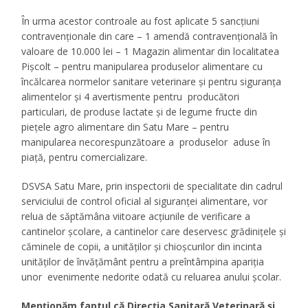
În urma acestor controale au fost aplicate 5 sancțiuni
contravenționale din care – 1 amendă contravențională în
valoare de 10.000 lei – 1 Magazin alimentar din localitatea
Pișcolt – pentru manipularea produselor alimentare cu
încălcarea normelor sanitare veterinare și pentru siguranța
alimentelor și 4 avertismente pentru producători
particulari, de produse lactate și de legume fructe din
piețele agro alimentare din Satu Mare – pentru
manipularea necorespunzătoare a produselor aduse în
piață, pentru comercializare.
DSVSA Satu Mare, prin inspectorii de specialitate din cadrul
serviciului de control oficial al siguranței alimentare, vor
relua de săptămâna viitoare acțiunile de verificare a
cantinelor școlare, a cantinelor care deservesc grădinițele și
căminele de copii, a unităților și chioșcurilor din incinta
unităților de învățământ pentru a preîntâmpina apariția
unor evenimente nedorite odată cu reluarea anului școlar.
Menționăm faptul că Direcția Sanitară Veterinară și