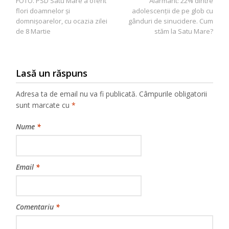
FOTO. PSD Satu Mare a oferit
Alarmant: 22% dintre
în
flori doamnelor și
adolescenții de pe glob cu
articole
domnișoarelor, cu ocazia zilei
gânduri de sinucidere. Cum
de 8 Martie
stăm la Satu Mare?
Lasă un răspuns
Adresa ta de email nu va fi publicată.
Câmpurile obligatorii
sunt marcate cu
*
Nume
*
Email
*
Comentariu
*